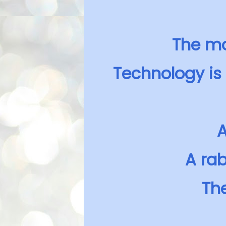
The m
Technology is 
A
A rab
Th