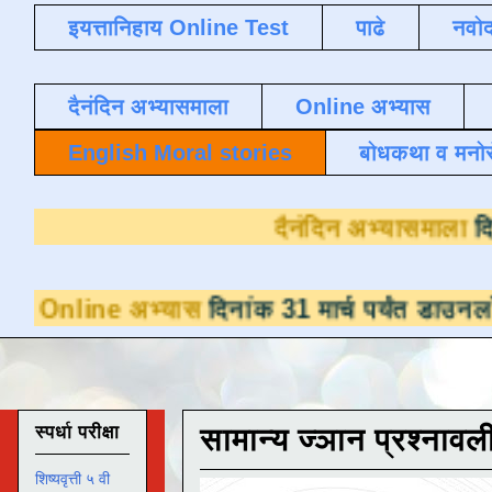
इयत्तानिहाय Online Test
पाढे
नवोद
दैनंदिन अभ्यासमाला
Online अभ्यास
English Moral stories
बोधकथा व मनो
दैनंदिन
अभ्यास
दिनांक 31 मार्च पर्यंत डाउनलोडसाठी उपलब
स्पर्धा परीक्षा
सामान्य ज्ञान प्रश्नावल
शिष्यवृत्ती ५ वी