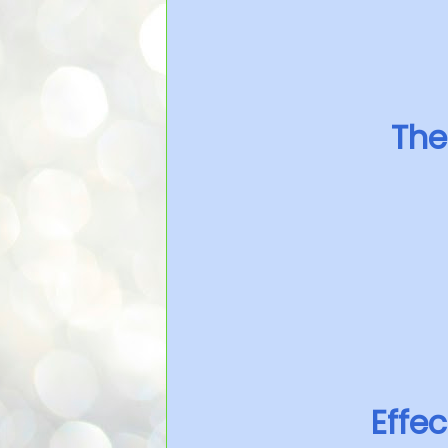
The
Effe