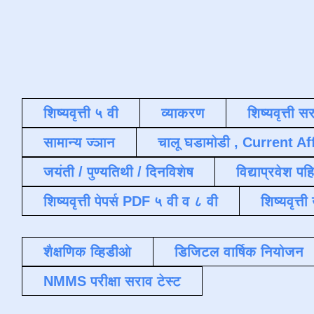
शिष्यवृत्ती ५ वी
व्याकरण
शिष्यवृत्ती स
सामान्य ज्ञान
चालू घडामोडी , Current Af
जयंती / पुण्यतिथी / दिनविशेष
विद्याप्रवेश पह
शिष्यवृत्ती पेपर्स PDF ५ वी व ८ वी
शिष्यवृत्
शैक्षणिक व्हिडीओ
डिजिटल वार्षिक नियोजन
NMMS परीक्षा सराव टेस्ट