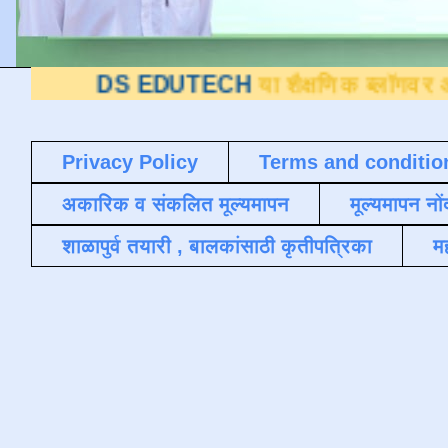
S EDUTECH
या शैक्षणिक ब्लॉगवर आपले स्वागत 
Privacy Policy
Terms and conditio
अकारिक व संकलित मूल्यमापन
मूल्यमापन नों
शाळापुर्व तयारी , बालकांसाठी कृतीपत्रिका
मह