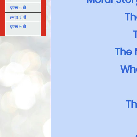
इयत्ता ५ वी
Th
इयत्ता ६ वी
इयत्ता ७ वी
The 
Whe
Th