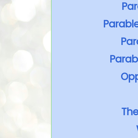
Par
Parabl
Par
Parabl
Opp
The