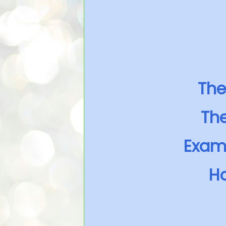
The
The
Exami
Ho