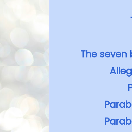
The seven 
Alle
Parab
Parabl