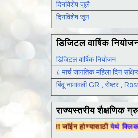
दिनविशेष जुलै
दिनविशेष जून
डिजिटल वार्षिक नियोज
डिजिटल वार्षिक नियोजन
८ मार्च जागतिक महिला दिन संक्षिप
बिंदू नामावली GR , रोष्टर , R
राज्यस्तरीय शैक्षणिक ग्र
क ग्रुपला जॉईन होण्यासाठी
येथे क्लिक करा .