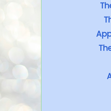
Th
T
App
The
A