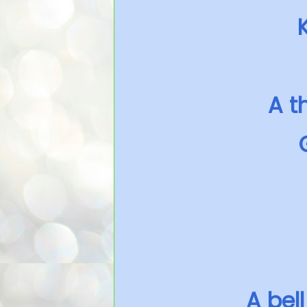
A t
A bel