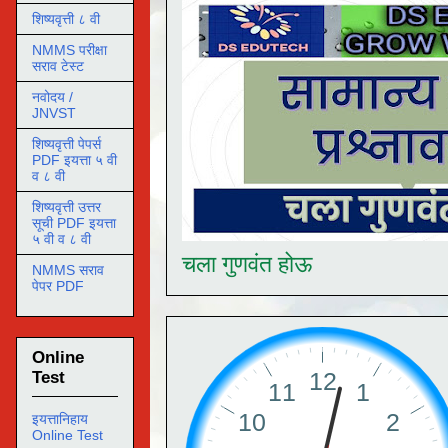
शिष्यवृत्ती ८ वी
NMMS परीक्षा
सराव टेस्ट
नवोदय /
JNVST
शिष्यवृत्ती पेपर्स
PDF इयत्ता ५ वी
व ८ वी
शिष्यवृत्ती उत्तर
सूची PDF इयत्ता
५ वी व ८ वी
चला गुणवंत होऊ
NMMS सराव
पेपर PDF
Online
Test
इयत्तानिहाय
Online Test