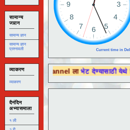
सामान्य
ज्ञान
सामान्य ज्ञान
सामान्य ज्ञान
प्रश्नावली
Current time in Del
व्याकरण
be Channel ला
भेट देण्यासाठी येथे क्लिक करा .
व्याकरण
दैनंदिन
अभ्यासमाला
१ ली
२ री