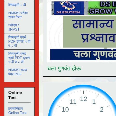
शिष्यवृत्ती ८ वी
NMMS परीक्षा
सराव टेस्ट
नवोदय /
JNVST
शिष्यवृत्ती पेपर्स
PDF इयत्ता ५ वी
व ८ वी
शिष्यवृत्ती उत्तर
सूची PDF इयत्ता
५ वी व ८ वी
चला गुणवंत होऊ
NMMS सराव
पेपर PDF
Online
Test
इयत्तानिहाय
Online Test