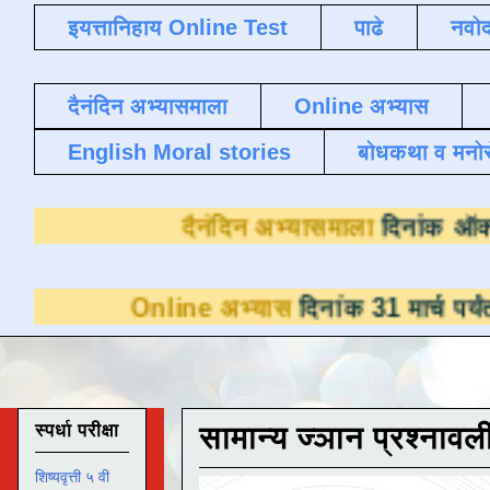
इयत्तानिहाय Online Test
पाढे
नवोद
दैनंदिन अभ्यासमाला
Online अभ्यास
English Moral stories
बोधकथा व मनो
दैनंदिन अभ्यास
nline अभ्यास
दिनांक 31 मार्च पर्यंत डाउनलोडसा
स्पर्धा परीक्षा
सामान्य ज्ञान प्रश्नावल
शिष्यवृत्ती ५ वी