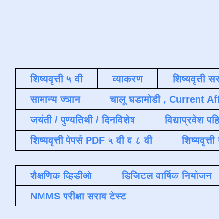
शिष्यवृत्ती ५ वी
व्याकरण
शिष्यवृत्ती स
सामान्य ज्ञान
चालू घडामोडी , Current Af
जयंती / पुण्यतिथी / दिनविशेष
विद्याप्रवेश पह
शिष्यवृत्ती पेपर्स PDF ५ वी व ८ वी
शिष्यवृत्
शैक्षणिक व्हिडीओ
डिजिटल वार्षिक नियोजन
NMMS परीक्षा सराव टेस्ट