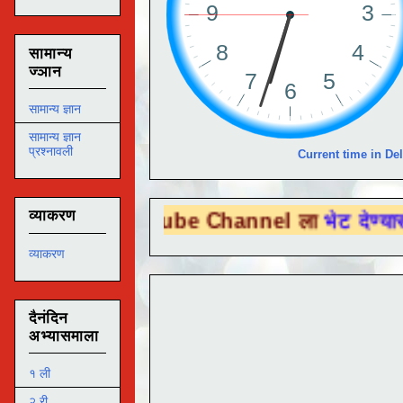
सामान्य
ज्ञान
सामान्य ज्ञान
सामान्य ज्ञान
प्रश्नावली
Current time in Del
व्याकरण
ou Tube Channel ला
भेट देण्यासाठी येथे क्लि
व्याकरण
दैनंदिन
अभ्यासमाला
१ ली
२ री