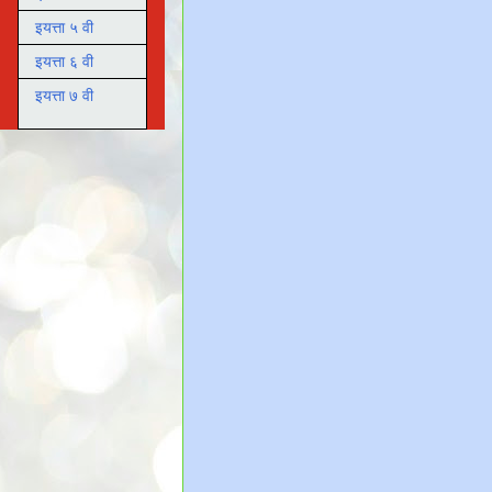
इयत्ता ५ वी
इयत्ता ६ वी
इयत्ता ७ वी