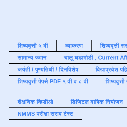
शिष्यवृत्ती ५ वी
व्याकरण
शिष्यवृत्ती स
सामान्य ज्ञान
चालू घडामोडी , Current Af
जयंती / पुण्यतिथी / दिनविशेष
विद्याप्रवेश पह
शिष्यवृत्ती पेपर्स PDF ५ वी व ८ वी
शिष्यवृत्
शैक्षणिक व्हिडीओ
डिजिटल वार्षिक नियोजन
NMMS परीक्षा सराव टेस्ट