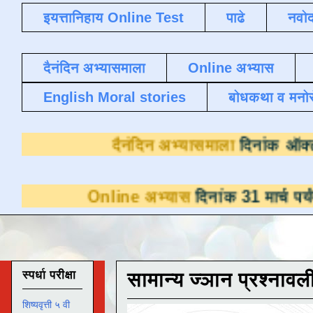
इयत्तानिहाय Online Test
पाढे
नवोद
दैनंदिन अभ्यासमाला
Online अभ्यास
English Moral stories
बोधकथा व मनो
दैनंदिन अभ्यासमाल
Online अभ्यास
दिनांक 31 मार्च पर्यंत डाउनलो
स्पर्धा परीक्षा
सामान्य ज्ञान प्रश्नावल
शिष्यवृत्ती ५ वी