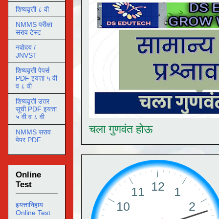
शिष्यवृत्ती ८ वी
NMMS परीक्षा
सराव टेस्ट
नवोदय /
JNVST
शिष्यवृत्ती पेपर्स
PDF इयत्ता ५ वी
व ८ वी
शिष्यवृत्ती उत्तर
सूची PDF इयत्ता
५ वी व ८ वी
चला गुणवंत होऊ
NMMS सराव
पेपर PDF
Online
Test
इयत्तानिहाय
Online Test