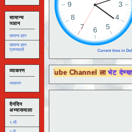
सामान्य
ज्ञान
सामान्य ज्ञान
सामान्य ज्ञान
प्रश्नावली
Current time in Del
व्याकरण
 You Tube Channel ला
भेट देण्यासाठी येथे 
व्याकरण
दैनंदिन
अभ्यासमाला
१ ली
२ री