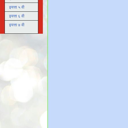
इयत्ता ५ वी
इयत्ता ६ वी
इयत्ता ७ वी