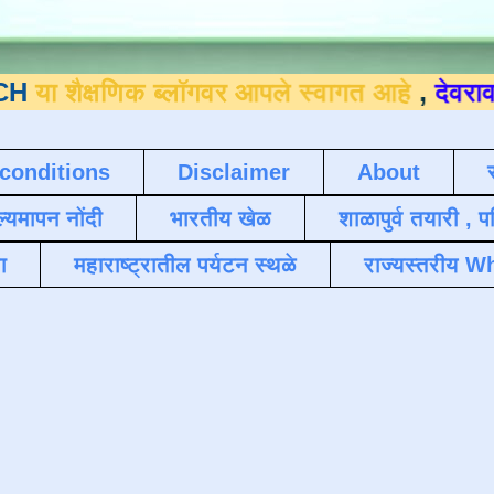
षणिक ब्लॉगवर आपले स्वागत आहे
,
देवराव जाधव ९
conditions
Disclaimer
About
ल्यमापन नोंदी
भारतीय खेळ
शाळापुर्व तयारी , 
ा
महाराष्ट्रातील पर्यटन स्थळे
राज्यस्तरीय Wh