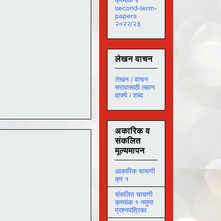
second-term-
papers
२०२२/२३
लेखन वाचन
लेखन / वाचन
सरावासाठी लहान
वाक्ये / शब्द
अकारिक व
संकलित
मूल्यमापन
आकारिक चाचणी
क्र १
संकलित चाचणी
क्रमांक १ नमुना
प्रश्नपत्रिका