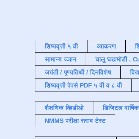
शिष्यवृत्ती ५ वी
व्याकरण
श
सामान्य ज्ञान
चालू घडामोडी , C
जयंती / पुण्यतिथी / दिनविशेष
विद्
शिष्यवृत्ती पेपर्स PDF ५ वी व ८ वी
शैक्षणिक व्हिडीओ
डिजिटल वार्षि
NMMS परीक्षा सराव टेस्ट