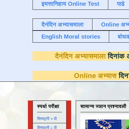
इयत्तानिहाय Online Test
पाढे
दैनंदिन अभ्यासमाला
Online अभ्
English Moral stories
बोध
दैनंदिन अभ्यासम
Online अभ्यास
दिनांक 31 मार्च
स्पर्धा परीक्षा
सामान्य ज्ञान प्रश्नावली
शिष्यवृत्ती ५ वी
शिष्यवृत्ती ८ वी