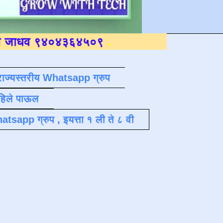
४०४३६४५०९
.
राज्यस्तरीय Whatsapp ग्रुप
पहिले पाऊल
atsapp ग्रुप , इयत्ता १ ली ते ८ वी