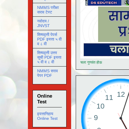
NMMS परीक्षा
सराव टेस्ट
नवोदय /
JNVST
शिष्यवृत्ती पेपर्स
PDF इयत्ता ५ वी
व ८ वी
शिष्यवृत्ती उत्तर
सूची PDF इयत्ता
५ वी व ८ वी
चला गुणवंत होऊ
NMMS सराव
पेपर PDF
Online
Test
इयत्तानिहाय
Online Test