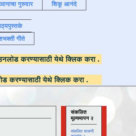
्ञानाचा गुरुवार
शिकू आनंदे
ाठ्यपुस्तके
शभक्ती गीते
उपलब्ध ,
डाउनलोड करण्यासाठी येथे क्लिक करा
.
ठी येथे क्लिक करा
.
संकलित
मूल्यमापन २
संकलित चाचणी
क्रमांक २