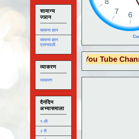
सामान्य
ज्ञान
सामान्य ज्ञान
Cur
सामान्य ज्ञान
प्रश्नावली
S EDUTECH
या You Tube Channel ला
भेट 
व्याकरण
व्याकरण
दैनंदिन
अभ्यासमाला
१ ली
२ री