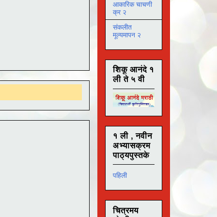
आकारिक चाचणी
क्र २
संकलीत
मूल्यमापन २
शिकू आनंदे १
ली ते ५ वी
१ ली , नवीन
अभ्यासक्रम
पाठ्यपुस्तके
पहिली
चित्रमय