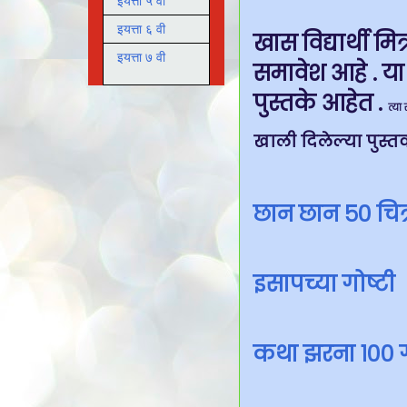
इयत्ता ५ वी
इयत्ता ६ वी
खास विद्यार्थी मि
इयत्ता ७ वी
समावेश आहे . या
पुस्तके आहेत .
त्या
खाली दिलेल्या पुस्
छान छान ५० चित्
इसापच्या गोष्टी
कथा झरना १०० ग