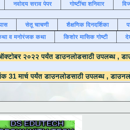
नवोदय सराव पेपर
गोष्टींचा शनिवार
विज
यास
सेतू चाचणी
शैक्षणिक दिनदर्शिका
प
कथा व मनोरंजक कथा
किशोर मासिक गोष्टी
दे
ाला
दिनांक ऑक्टोबर २०२२ पर्यंत डाउनलोडसाठी 
 पर्यंत डाउनलोडसाठी उपलब्ध ,
डाउनलोड करण्यासा