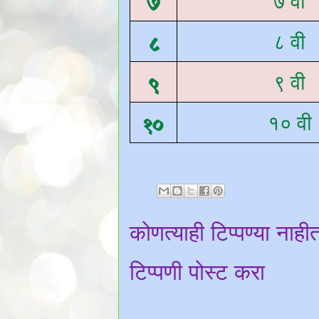
७
७ वी
८
८ वी
९
९ वी
१०
१० वी
कोणत्याही टिप्पण्‍या नाही
टिप्पणी पोस्ट करा