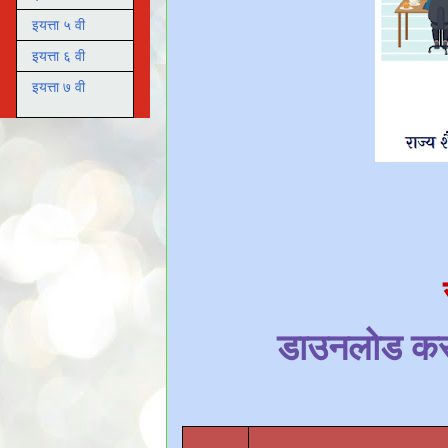
इयत्ता ५ वी
इयत्ता ६ वी
इयत्ता ७ वी
डाउनलोड करण्य