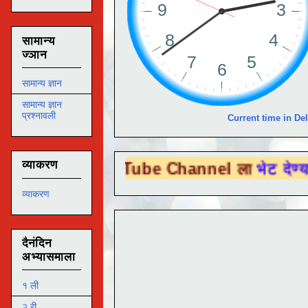
सामान्य
ज्ञान
सामान्य ज्ञान
सामान्य ज्ञान
प्रश्नावली
Current time in Del
व्याकरण
ा You Tube Channel ला
भेट देण्यासाठी येथे 
व्याकरण
दैनंदिन
अभ्यासमाला
१ ली
२ री