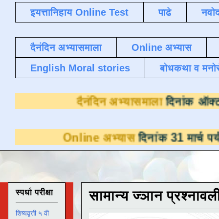
इयत्तानिहाय Online Test
पाढे
नवोद
दैनंदिन अभ्यासमाला
Online अभ्यास
English Moral stories
बोधकथा व मनो
दैनंदिन अभ्यासमाला
Online अभ्यास
दिनांक 31 मार्च पर्यंत डाउनलो
स्पर्धा परीक्षा
सामान्य ज्ञान प्रश्नावल
शिष्यवृत्ती ५ वी