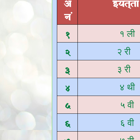
अ
इयत्त
नं
१
१ ली
२
२ री
३
३ री
४
४ थी
५
५ वी
६
६ वी