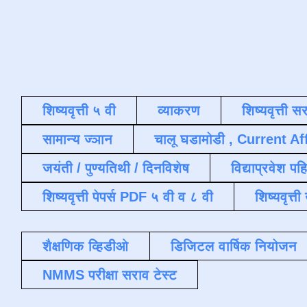
शिष्यवृत्ती ५ वी
व्याकरण
शिष्यवृत्ती स
सामान्य ज्ञान
चालू घडामोडी , Current Af
जयंती / पुण्यतिथी / दिनविशेष
विद्याप्रवेश पह
शिष्यवृत्ती पेपर्स PDF ५ वी व ८ वी
शिष्यवृत्
शैक्षणिक व्हिडीओ
डिजिटल वार्षिक नियोजन
NMMS परीक्षा सराव टेस्ट