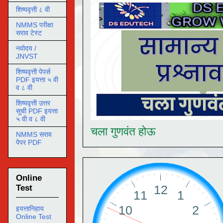
शिष्यवृत्ती ८ वी
NMMS परीक्षा
सराव टेस्ट
नवोदय /
JNVST
शिष्यवृत्ती पेपर्स
PDF इयत्ता ५ वी
व ८ वी
शिष्यवृत्ती उत्तर
सूची PDF इयत्ता
५ वी व ८ वी
चला गुणवंत होऊ
NMMS सराव
पेपर PDF
Online
Test
इयत्तानिहाय
Online Test