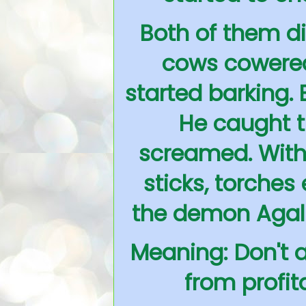
Both of them di
cows cowered
started barking.
He caught 
screamed. With
sticks, torches
the demon Agali
Meaning: Don't a
from profit