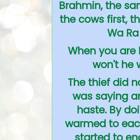
Brahmin, the sam
the cows first, 
Wa Ra 
When you are l
won't he 
The thief did
was saying an
haste. By doi
warmed to eac
started to en