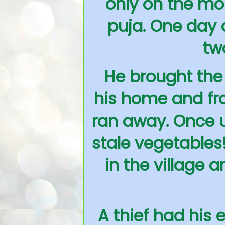
only on the mo
puja. One day 
tw
He brought the
his home and fr
ran away. Once u
stale vegetables!
in the village 
A thief had his