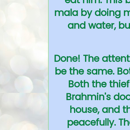
mala by doing m
and water, bu
Done! The attent
be the same. Bot
Both the thi
Brahmin's doo
house, and t
peacefully. T