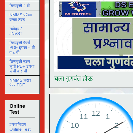
शिष्यवृत्ती ८ वी
NMMS परीक्षा
सराव टेस्ट
नवोदय /
JNVST
शिष्यवृत्ती पेपर्स
PDF इयत्ता ५ वी
व ८ वी
शिष्यवृत्ती उत्तर
सूची PDF इयत्ता
५ वी व ८ वी
चला गुणवंत होऊ
NMMS सराव
पेपर PDF
Online
Test
इयत्तानिहाय
Online Test