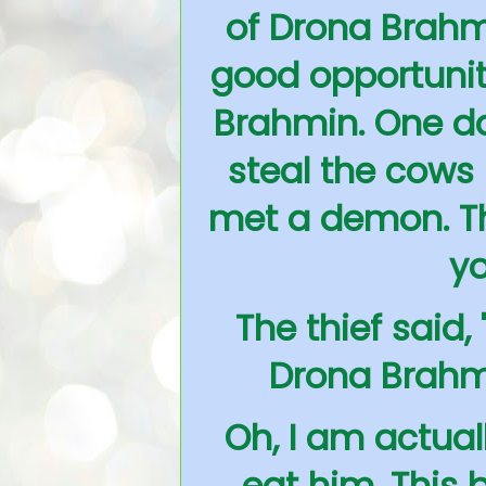
of Drona Brahmi
good opportunit
Brahmin. One d
steal the cows 
met a demon. Th
yo
The thief said,
Drona Brahmi
Oh, I am actual
eat him. This 