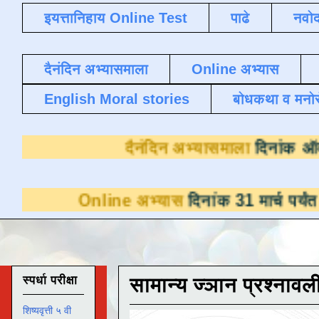
इयत्तानिहाय Online Test
पाढे
नवोद
दैनंदिन अभ्यासमाला
Online अभ्यास
English Moral stories
बोधकथा व मनो
दैनंदिन अभ्या
line अभ्यास
दिनांक 31 मार्च पर्यंत डाउनलोडसाठ
स्पर्धा परीक्षा
सामान्य ज्ञान प्रश्नावल
शिष्यवृत्ती ५ वी