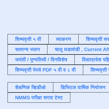
शिष्यवृत्ती ५ वी
व्याकरण
शिष्यवृत्ती स
सामान्य ज्ञान
चालू घडामोडी , Current Af
जयंती / पुण्यतिथी / दिनविशेष
विद्याप्रवेश पह
शिष्यवृत्ती पेपर्स PDF ५ वी व ८ वी
शिष्यवृत्
शैक्षणिक व्हिडीओ
डिजिटल वार्षिक नियोजन
NMMS परीक्षा सराव टेस्ट