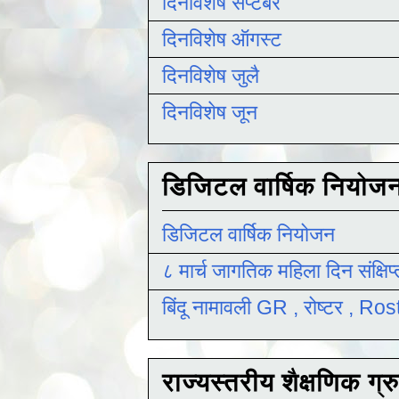
दिनविशेष सप्टेंबर
दिनविशेष ऑगस्ट
दिनविशेष जुलै
दिनविशेष जून
डिजिटल वार्षिक नियोज
डिजिटल वार्षिक नियोजन
८ मार्च जागतिक महिला दिन संक्षिप
बिंदू नामावली GR , रोष्टर , R
राज्यस्तरीय शैक्षणिक ग्र