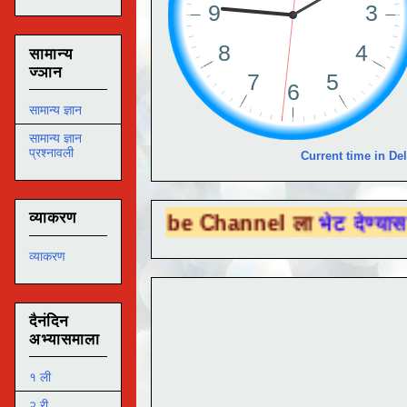
सामान्य
ज्ञान
सामान्य ज्ञान
सामान्य ज्ञान
प्रश्नावली
Current time in Del
व्याकरण
u Tube Channel ला
भेट देण्यासाठी येथे क्लिक
व्याकरण
दैनंदिन
अभ्यासमाला
१ ली
२ री