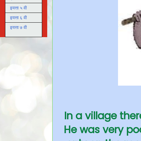
इयत्ता ५ वी
इयत्ता ६ वी
इयत्ता ७ वी
In a village th
He was very poo