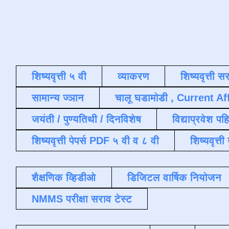
शिष्यवृत्ती ५ वी
व्याकरण
शिष्यवृत्ती स
सामान्य ज्ञान
चालू घडामोडी , Current Af
जयंती / पुण्यतिथी / दिनविशेष
विद्याप्रवेश पह
शिष्यवृत्ती पेपर्स PDF ५ वी व ८ वी
शिष्यवृत्
शैक्षणिक व्हिडीओ
डिजिटल वार्षिक नियोजन
NMMS परीक्षा सराव टेस्ट