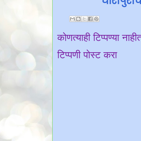
घारापुरी
कोणत्याही टिप्पण्‍या नाही
टिप्पणी पोस्ट करा