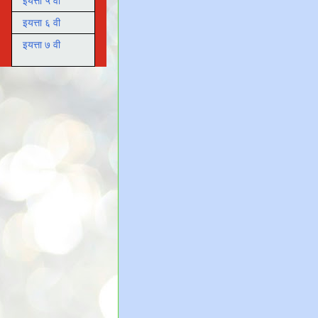
इयत्ता ५ वी
इयत्ता ६ वी
इयत्ता ७ वी