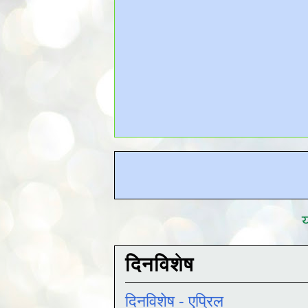
य
दिनविशेष
दिनविशेष - एप्रिल