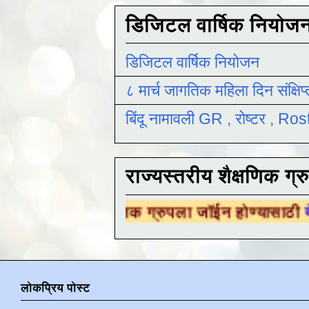
डिजिटल वार्षिक नियोज
डिजिटल वार्षिक नियोजन
८ मार्च जागतिक महिला दिन संक्षिप
बिंदू नामावली GR , रोष्टर , R
राज्यस्तरीय शैक्षणिक ग्र
शैक्षणिक ग्रुपला जॉईन होण्यासाठी
येथे क्लिक करा 
लोकप्रिय पोस्ट