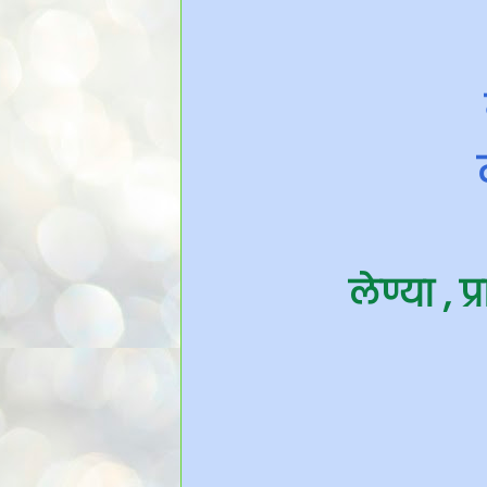
लेण्या , प