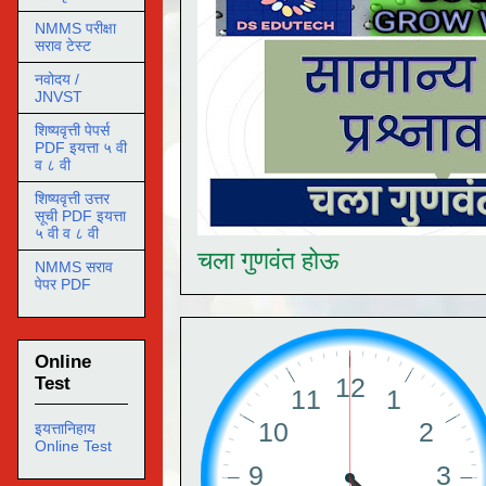
NMMS परीक्षा
सराव टेस्ट
नवोदय /
JNVST
शिष्यवृत्ती पेपर्स
PDF इयत्ता ५ वी
व ८ वी
शिष्यवृत्ती उत्तर
सूची PDF इयत्ता
५ वी व ८ वी
चला गुणवंत होऊ
NMMS सराव
पेपर PDF
Online
Test
इयत्तानिहाय
Online Test