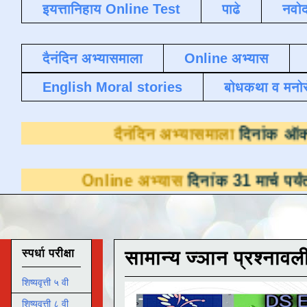
इयत्तानिहाय Online Test
पाढे
नवोद
दैनंदिन अभ्यासमाला
Online अभ्यास
English Moral stories
बोधकथा व मनो
दैनंदिन अभ्यास
nline अभ्यास
दिनांक 31 मार्च पर्यंत डाउनलोडसा
स्पर्धा परीक्षा
सामान्य ज्ञान प्रश्नावल
शिष्यवृत्ती ५ वी
शिष्यवृत्ती ८ वी