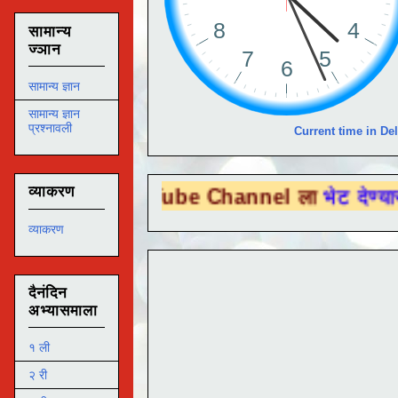
सामान्य
ज्ञान
सामान्य ज्ञान
सामान्य ज्ञान
प्रश्नावली
Current time in Del
व्याकरण
ou Tube Channel ला
भेट देण्यासाठी येथे क्ल
व्याकरण
दैनंदिन
अभ्यासमाला
१ ली
२ री