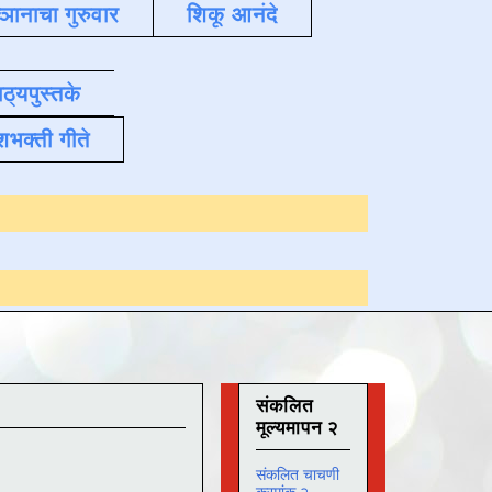
्ञानाचा गुरुवार
शिकू आनंदे
ाठ्यपुस्तके
शभक्ती गीते
Online अभ्यास
दिनांक
संकलित
मूल्यमापन २
संकलित चाचणी
क्रमांक २