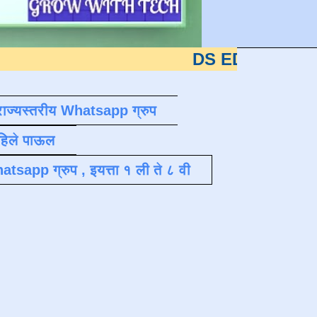
DS EDUTECH
या शैक्षणिक 
राज्यस्तरीय Whatsapp ग्रुप
पहिले पाऊल
atsapp ग्रुप , इयत्ता १ ली ते ८ वी