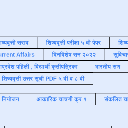
िष्यवृत्ती सराव
शिष्यवृत्ती परीक्षा ५ वी पेपर
शिष्य
urrent Affairs
दिनविशेष सन २०२२
सुविचा
याप्रवेश पहिली , विद्यार्थी कृतीपत्रिका
भारतीय सण
शिष्यवृत्ती उत्तर सूची PDF ५ वी व ८ वी
क नियोजन
आकारिक चाचणी क्र १
संकलित चा