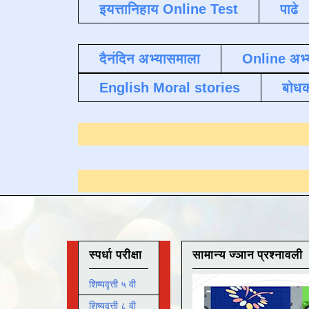
इयत्तानिहाय Online Test
पाढे
दैनंदिन अभ्यासमाला
Online अभ्
English Moral stories
बोध
्यासाठी येथे क्लिक करा
.
स्पर्धा परीक्षा
सामान्य ज्ञान प्रश्नावली
शिष्यवृत्ती ५ वी
शिष्यवृत्ती ८ वी