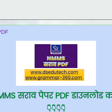
PDF
MMS सराव पेपर PDF डाउनलोड 
👇👇👇👇