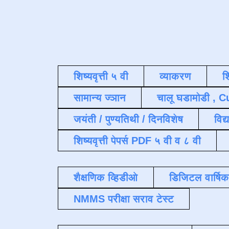
शिष्यवृत्ती ५ वी
व्याकरण
श
सामान्य ज्ञान
चालू घडामोडी , C
जयंती / पुण्यतिथी / दिनविशेष
विद्
शिष्यवृत्ती पेपर्स PDF ५ वी व ८ वी
शैक्षणिक व्हिडीओ
डिजिटल वार्षि
NMMS परीक्षा सराव टेस्ट