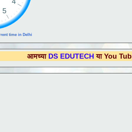
rent time in Delhi
आमच्या
DS EDUTECH
या You Tube Channe