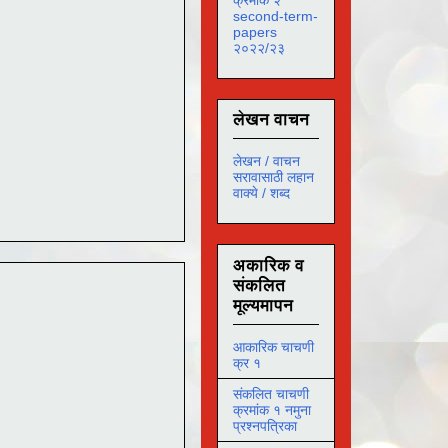
second-term-
papers
२०२२/२३
लेखन वाचन
लेखन / वाचन
सरावासाठी लहान
वाक्ये / शब्द
अकारिक व
संकलित
मूल्यमापन
आकारिक चाचणी
क्र १
संकलित चाचणी
क्रमांक १ नमुना
प्रश्नपत्रिका