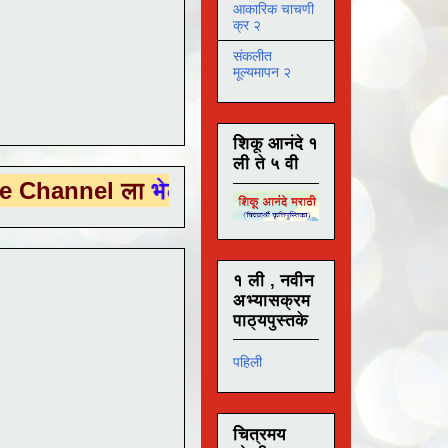
आकारिक चाचणी
क्र २
संकलीत
मूल्यमापन २
शिकू आनंदे १
ली ते ५ वी
l ला
भेट देण्यासाठी येथे क्लिक करा .
१ ली , नवीन
अभ्यासक्रम
पाठ्यपुस्तके
पहिली
चित्रमय