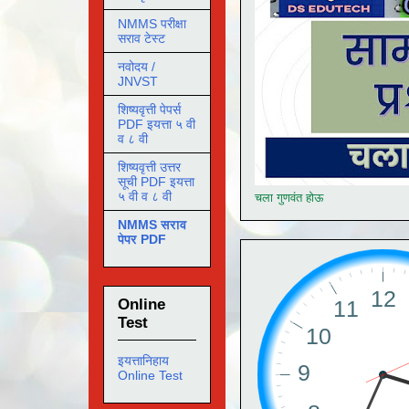
NMMS परीक्षा
सराव टेस्ट
नवोदय /
JNVST
शिष्यवृत्ती पेपर्स
PDF इयत्ता ५ वी
व ८ वी
शिष्यवृत्ती उत्तर
सूची PDF इयत्ता
५ वी व ८ वी
चला गुणवंत होऊ
NMMS सराव
पेपर PDF
Online
Test
इयत्तानिहाय
Online Test