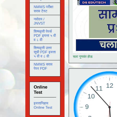
NMMS परीक्षा
सराव टेस्ट
नवोदय /
JNVST
शिष्यवृत्ती पेपर्स
PDF इयत्ता ५ वी
व ८ वी
शिष्यवृत्ती उत्तर
सूची PDF इयत्ता
५ वी व ८ वी
चला गुणवंत होऊ
NMMS सराव
पेपर PDF
Online
Test
इयत्तानिहाय
Online Test