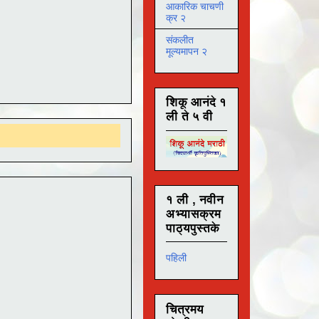
आकारिक चाचणी
क्र २
संकलीत
मूल्यमापन २
शिकू आनंदे १
ली ते ५ वी
१ ली , नवीन
अभ्यासक्रम
पाठ्यपुस्तके
पहिली
चित्रमय