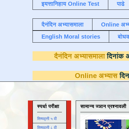
इयत्तानिहाय Online Test
पाढे
दैनंदिन अभ्यासमाला
Online अभ्
English Moral stories
बोध
दैनंदिन अभ्यासमा
Online अभ्यास
दिनांक 31 मार्
स्पर्धा परीक्षा
सामान्य ज्ञान प्रश्नावली
शिष्यवृत्ती ५ वी
शिष्यवृत्ती ८ वी