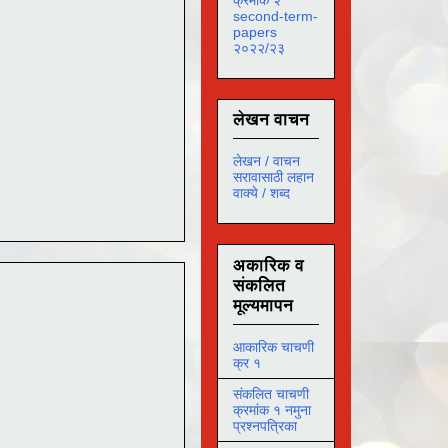
second-term-
papers
२०२२/२३
लेखन वाचन
लेखन / वाचन
सरावासाठी लहान
वाक्ये / शब्द
अकारिक व
संकलित
मूल्यमापन
आकारिक चाचणी
क्र १
संकलित चाचणी
क्रमांक १ नमुना
प्रश्नपत्रिका