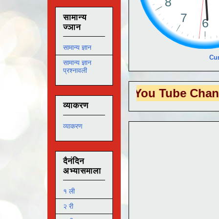
सामान्य
ज्ञान
सामान्य ज्ञान
Cur
सामान्य ज्ञान
प्रश्नावली
S EDUTECH
या You Tube Channel ला
भेट
व्याकरण
व्याकरण
दैनंदिन
अभ्यासमाला
१ ली
२ री