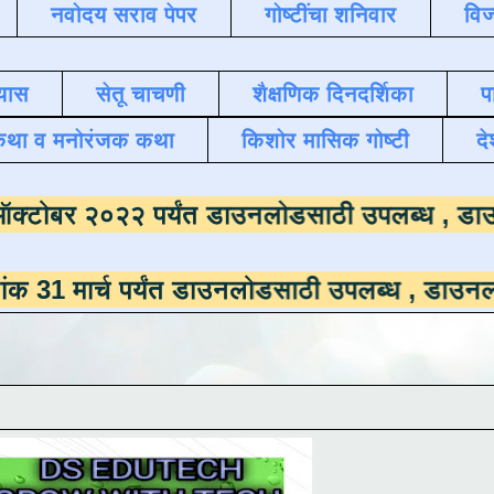
नवोदय सराव पेपर
गोष्टींचा शनिवार
विज
यास
सेतू चाचणी
शैक्षणिक दिनदर्शिका
प
कथा व मनोरंजक कथा
किशोर मासिक गोष्टी
दे
ला
दिनांक ऑक्टोबर २०२२ पर्यंत डाउनलोडसाठी उ
च पर्यंत डाउनलोडसाठी उपलब्ध ,
डाउनलोड करण्यासा