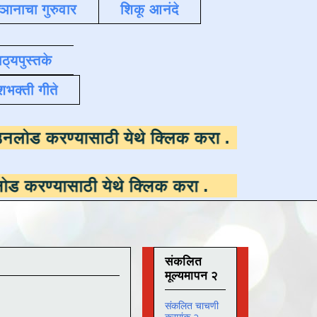
्ञानाचा गुरुवार
शिकू आनंदे
ाठ्यपुस्तके
शभक्ती गीते
पलब्ध ,
डाउनलोड करण्यासाठी येथे क्लिक करा
.
ठी येथे क्लिक करा
.
संकलित
मूल्यमापन २
संकलित चाचणी
क्रमांक २