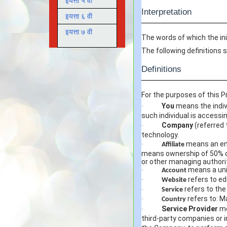
इयत्ता ५ वी
Interpretation
इयत्ता ६ वी
इयत्ता ७ वी
The words of which the ini
The following definitions 
Definitions
For the purposes of this Pr
You
means the indivi
·
such individual is accessin
Company
(referred 
·
technology.
means an enti
·
Affiliate
means ownership of 50% or 
or other managing authorit
means a uniq
·
Account
refers to e
·
Website
refers to the
·
Service
refers to: M
·
Country
Service Provider
me
·
third-party companies or i