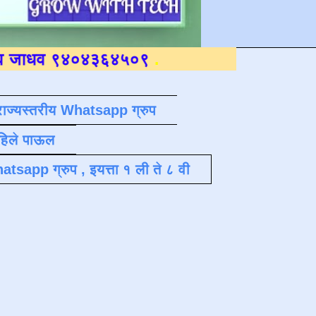
९४०४३६४५०९
.
राज्यस्तरीय Whatsapp ग्रुप
पहिले पाऊल
atsapp ग्रुप , इयत्ता १ ली ते ८ वी