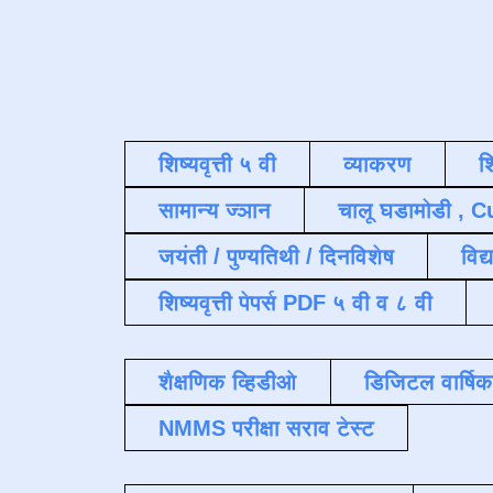
शिष्यवृत्ती ५ वी
व्याकरण
श
सामान्य ज्ञान
चालू घडामोडी , C
जयंती / पुण्यतिथी / दिनविशेष
विद्
शिष्यवृत्ती पेपर्स PDF ५ वी व ८ वी
शैक्षणिक व्हिडीओ
डिजिटल वार्षि
NMMS परीक्षा सराव टेस्ट