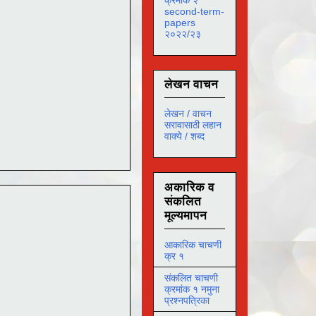
second-term-
papers
२०२२/२३
लेखन वाचन
लेखन / वाचन
सरावासाठी लहान
वाक्ये / शब्द
अकारिक व
संकलित
मूल्यमापन
आकारिक चाचणी
क्र १
संकलित चाचणी
क्रमांक १ नमुना
प्रश्नपत्रिका