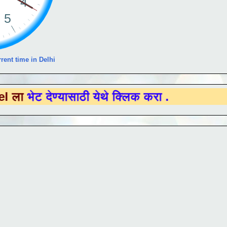
rent time in Delhi
ेण्यासाठी येथे क्लिक करा .