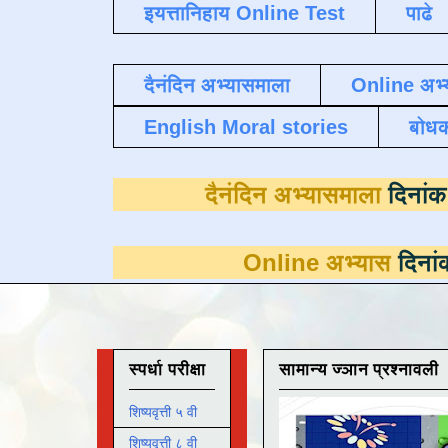
इयत्तानिहाय Online Test
पाढे
दैनंदिन अभ्यासमाला
Online अभ्
English Moral stories
बोध
दैनंदिन अभ्यास
Online अभ्यास
दिनांक 31 मार्च 
स्पर्धा परीक्षा
सामान्य ज्ञान प्रश्नावली
शिष्यवृत्ती ५ वी
शिष्यवृत्ती ८ वी