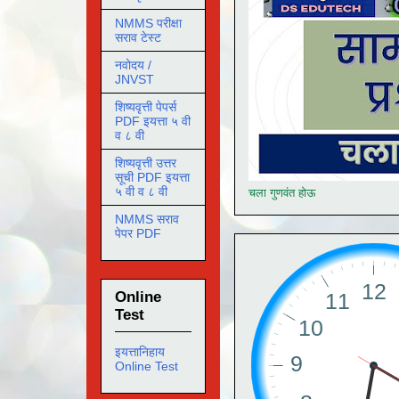
NMMS परीक्षा
सराव टेस्ट
नवोदय /
JNVST
शिष्यवृत्ती पेपर्स
PDF इयत्ता ५ वी
व ८ वी
शिष्यवृत्ती उत्तर
सूची PDF इयत्ता
५ वी व ८ वी
चला गुणवंत होऊ
NMMS सराव
पेपर PDF
Online
Test
इयत्तानिहाय
Online Test