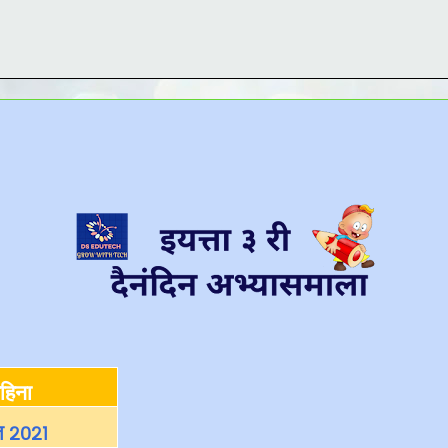
हिना
 २०२१