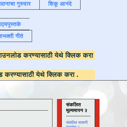
्ञानाचा गुरुवार
शिकू आनंदे
ाठ्यपुस्तके
शभक्ती गीते
 उपलब्ध ,
डाउनलोड करण्यासाठी येथे क्लिक करा
.
ी येथे क्लिक करा
.
संकलित
मूल्यमापन २
संकलित चाचणी
क्रमांक २