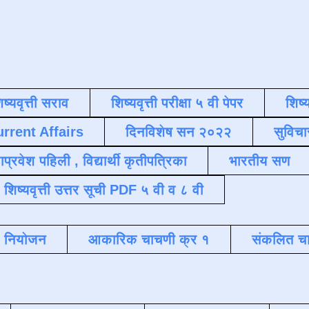
िष्यवृत्ती सराव
शिष्यवृत्ती परीक्षा ५ वी पेपर
शिष्य
urrent Affairs
दिनविशेष सन २०२२
सुविचा
याप्रवेश पहिली , विद्यार्थी कृतीपत्रिका
भारतीय सण
शिष्यवृत्ती उत्तर सूची PDF ५ वी व ८ वी
क नियोजन
आकारिक चाचणी क्र १
संकलित चा