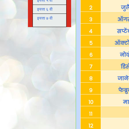
इयत्ता ५ वी
२
जुल
इयत्ता ६ वी
३
ऑगस्
इयत्ता ७ वी
४
सप्टे
५
ऑक्टो
६
नोव्
७
डिस
८
जाने
९
फेब्र
१०
मा
११
१२