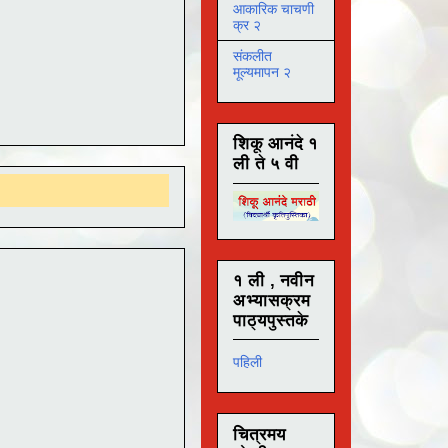
आकारिक चाचणी
क्र २
संकलीत
मूल्यमापन २
शिकू आनंदे १
ली ते ५ वी
१ ली , नवीन
अभ्यासक्रम
पाठ्यपुस्तके
पहिली
चित्रमय