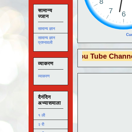
सामान्य
ज्ञान
सामान्य ज्ञान
Cur
सामान्य ज्ञान
प्रश्नावली
 EDUTECH
या You Tube Channel ला
भेट द
व्याकरण
व्याकरण
दैनंदिन
अभ्यासमाला
१ ली
२ री