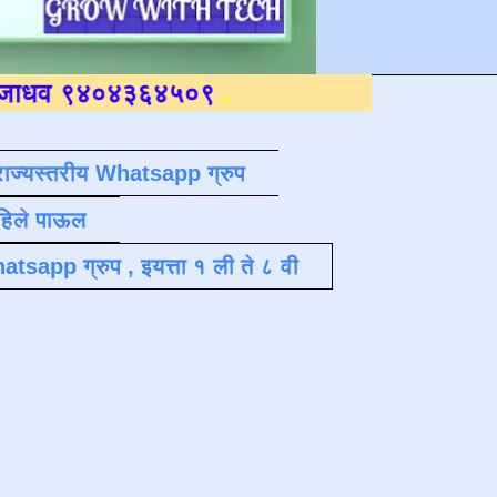
०४३६४५०९
.
राज्यस्तरीय Whatsapp ग्रुप
पहिले पाऊल
atsapp ग्रुप , इयत्ता १ ली ते ८ वी