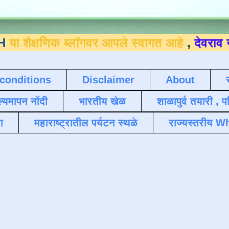
णिक ब्लॉगवर आपले स्वागत आहे
,
देवराव जाधव ९४
conditions
Disclaimer
About
ल्यमापन नोंदी
भारतीय खेळ
शाळापुर्व तयारी , 
ा
महाराष्ट्रातील पर्यटन स्थळे
राज्यस्तरीय Wh