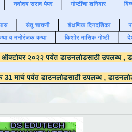
नवोदय सराव पेपर
गोष्टींचा शनिवार
विज
यास
सेतू चाचणी
शैक्षणिक दिनदर्शिका
प
कथा व मनोरंजक कथा
किशोर मासिक गोष्टी
दे
माला
दिनांक ऑक्टोबर २०२२ पर्यंत डाउनलोडसाठी
पर्यंत डाउनलोडसाठी उपलब्ध ,
डाउनलोड करण्यासाठ