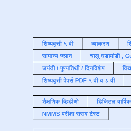
शिष्यवृत्ती ५ वी
व्याकरण
श
सामान्य ज्ञान
चालू घडामोडी , C
जयंती / पुण्यतिथी / दिनविशेष
विद्
शिष्यवृत्ती पेपर्स PDF ५ वी व ८ वी
शैक्षणिक व्हिडीओ
डिजिटल वार्षि
NMMS परीक्षा सराव टेस्ट