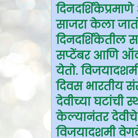
दिनदर्शिकेप्रमाणे
साजरा केला जातो.
दिनदर्शिकेतील स
सप्टेंबर आणि ऑक्
येतो. विजयादशमी
दिवस भारतीय संस
देवीच्या घटांची स
केल्यानंतर देवीचे
विजयादशमी वेगव