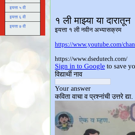
इयत्ता ५ वी
इयत्ता ६ वी
इयत्ता ७ वी