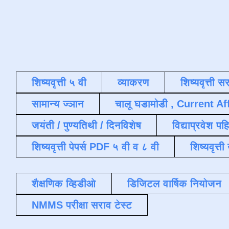
शिष्यवृत्ती ५ वी
व्याकरण
शिष्यवृत्ती स
सामान्य ज्ञान
चालू घडामोडी , Current Af
जयंती / पुण्यतिथी / दिनविशेष
विद्याप्रवेश पह
शिष्यवृत्ती पेपर्स PDF ५ वी व ८ वी
शिष्यवृत्
शैक्षणिक व्हिडीओ
डिजिटल वार्षिक नियोजन
NMMS परीक्षा सराव टेस्ट