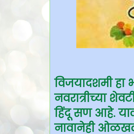
विजयादशमी हा भ
नवरात्रीच्या शेव
हिंदू सण आहे. याल
नावानेही ओळखले 