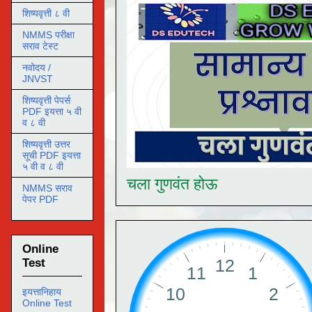
शिष्यवृत्ती ८ वी
NMMS परीक्षा
सराव टेस्ट
नवोदय /
JNVST
शिष्यवृत्ती पेपर्स
PDF इयत्ता ५ वी
व ८ वी
शिष्यवृत्ती उत्तर
सूची PDF इयत्ता
५ वी व ८ वी
चला गुणवंत होऊ
NMMS सराव
पेपर PDF
Online
Test
इयत्तानिहाय
Online Test