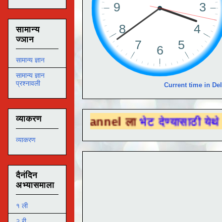
सामान्य
ज्ञान
सामान्य ज्ञान
सामान्य ज्ञान
प्रश्नावली
Current time in Del
व्याकरण
e Channel ला
भेट देण्यासाठी येथे क्लिक करा .
व्याकरण
दैनंदिन
अभ्यासमाला
१ ली
२ री