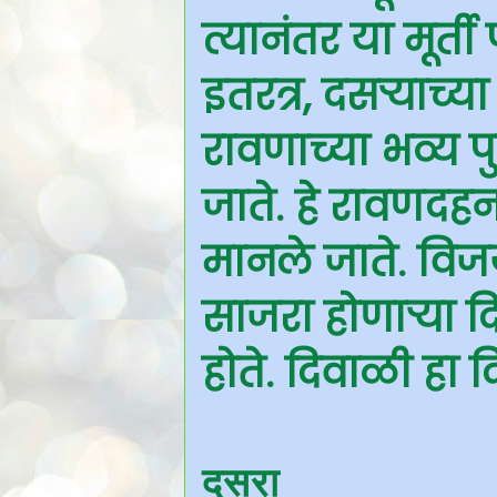
त्यानंतर या मूर्त
इतरत्र, दसऱ्याच्
रावणाच्या भव्य 
जाते. हे रावणदह
मानले जाते. वि
साजरा होणाऱ्या 
होते. दिवाळी हा दि
दसरा