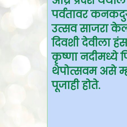
आंध्र प्रदेश येथी
पर्वतावर कनकदुर्
उत्सव साजरा केला
दिवशी देवीला हं
कृष्णा नदीमध्ये
थेपोत्सवम असे म
पूजाही होते.