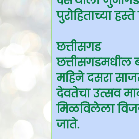
दसऱ्याला जुनागड 
पुरोहिताच्या हस्ते
छत्तीसगड
छत्तीसगडमधील ब
महिने दसरा साजरा 
देवतेचा उत्सव म
मिळविलेला विजय 
जाते.