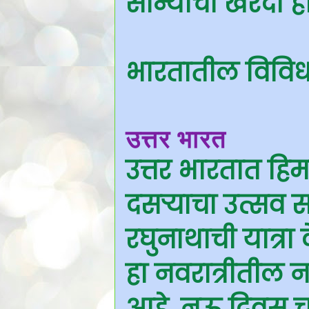
सोन्याची खरेदी हो
भारतातील विविध प
उत्तर भारत
उत्तर भारतात हि
दसऱ्याचा उत्सव 
रघुनाथाची यात्र
हा नवरात्रीतील न
आहे. नऊ दिवस च