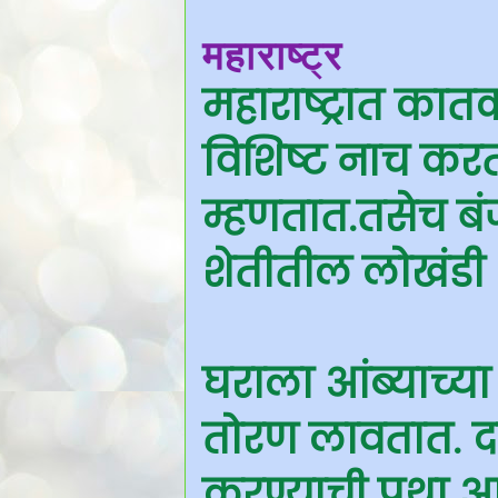
महाराष्ट्र
महाराष्ट्रात कात
विशिष्ट नाच करता
म्हणतात.तसेच बं
शेतीतील लोखंडी 
घराला आंब्याच्या 
तोरण लावतात. दसऱ
करण्याची प्रथा आहे.