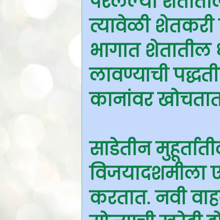
पेरलेल्या शेतात
त्यावेळी शेतकरी
भागात शेतातील ध
लावण्याची पद्धत
कानांवर खोचतात
साडेतीन मुहूर्तात
विजयादशमीला एखा
करतात. नवी वाहने