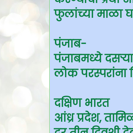
फुलांच्या माळा 
पंजाब-
पंजाबमध्ये दसऱ्
लोक परस्परांना म
दक्षिण भारत
आंध्र प्रदेश, ता
दर तीन दिवशी दे