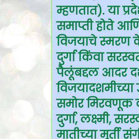
म्हणतात). या प्र
समाप्ती होते आणि
विजयाचे स्मरण क
दुर्गा किंवा सरस्
पैलूंबद्दल आदर दर
विजयादशमीच्या उ
समोर मिरवणूक क
दुर्गा, लक्ष्मी, स
मातीच्या मूर्ती 