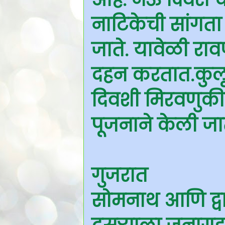
नाटिकेची सांगत
जाते. यावेळी राव
दहन करतात.कुलू
दिवशी मिरवणुकीच
पूजनाने केली जात
गुजरात
सोमनाथ आणि द्वा