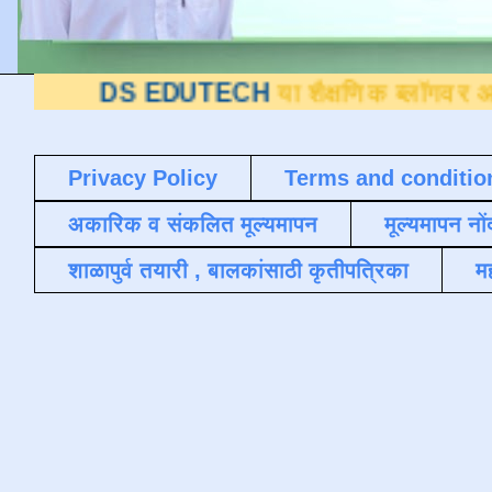
EDUTECH
या शैक्षणिक ब्लॉगवर आपले स्वागत आह
Privacy Policy
Terms and conditio
अकारिक व संकलित मूल्यमापन
मूल्यमापन नों
शाळापुर्व तयारी , बालकांसाठी कृतीपत्रिका
मह