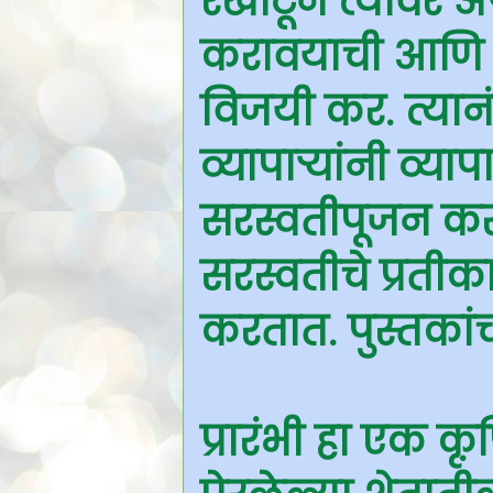
रेखाटून त्यावर अ
करावयाची आणि ति
विजयी कर. त्यानंत
व्यापाऱ्यांनी व्याप
सरस्वतीपूजन करा
सरस्वतीचे प्रतीका
करतात. पुस्तकांच
प्रारंभी हा एक क