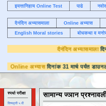
इयत्तानिहाय Online Test
पाढे
नवोद
दैनंदिन अभ्यासमाला
Online अभ्यास
English Moral stories
बोधकथा व मनो
दैनंदि
भ्यास
दिनांक 31 मार्च पर्यंत डाउनलोडसाठी उपलब्
स्पर्धा परीक्षा
सामान्य ज्ञान प्रश्नावल
शिष्यवृत्ती ५ वी