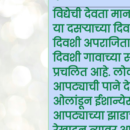
विद्येची देवता मा
या दसऱ्याच्या दिव
दिवशी अपराजिता 
दिवशी गावाच्या स
प्रचलित आहे. लो
आपट्याची पाने द
ओलांडून ईशान्येस
आपट्याच्या झाडा