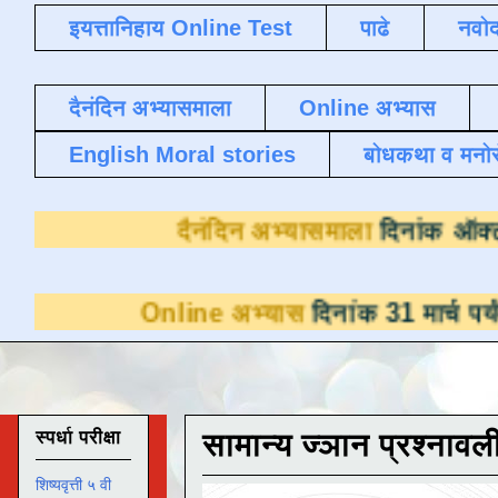
इयत्तानिहाय Online Test
पाढे
नवोद
दैनंदिन अभ्यासमाला
Online अभ्यास
English Moral stories
बोधकथा व मनो
दैनंदिन अभ्यास
line अभ्यास
दिनांक 31 मार्च पर्यंत डाउनलोडसा
स्पर्धा परीक्षा
सामान्य ज्ञान प्रश्नावल
शिष्यवृत्ती ५ वी