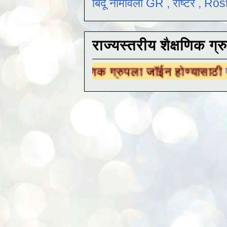
बिंदू नामावली GR , रोष्टर , R
राज्यस्तरीय शैक्षणिक ग्र
शैक्षणिक ग्रुपला जॉईन होण्यासाठी
येथे क्लिक करा .