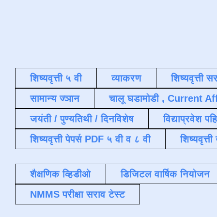
शिष्यवृत्ती ५ वी
व्याकरण
शिष्यवृत्ती स
सामान्य ज्ञान
चालू घडामोडी , Current Af
जयंती / पुण्यतिथी / दिनविशेष
विद्याप्रवेश पह
शिष्यवृत्ती पेपर्स PDF ५ वी व ८ वी
शिष्यवृत्
शैक्षणिक व्हिडीओ
डिजिटल वार्षिक नियोजन
NMMS परीक्षा सराव टेस्ट