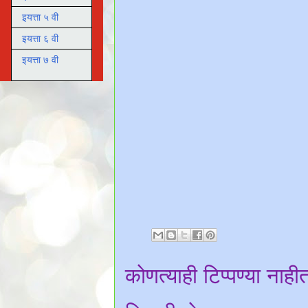
इयत्ता ५ वी
इयत्ता ६ वी
इयत्ता ७ वी
कोणत्याही टिप्पण्‍या नाही