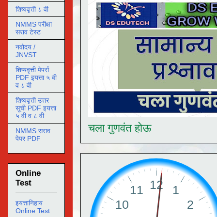
शिष्यवृत्ती ८ वी
NMMS परीक्षा
सराव टेस्ट
नवोदय /
JNVST
शिष्यवृत्ती पेपर्स
PDF इयत्ता ५ वी
व ८ वी
शिष्यवृत्ती उत्तर
सूची PDF इयत्ता
५ वी व ८ वी
चला गुणवंत होऊ
NMMS सराव
पेपर PDF
Online
Test
इयत्तानिहाय
Online Test