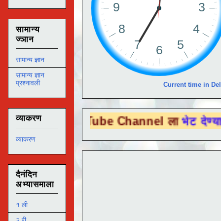
सामान्य
ज्ञान
सामान्य ज्ञान
सामान्य ज्ञान
प्रश्नावली
Current time in Del
व्याकरण
ou Tube Channel ला
भेट देण्यासाठी येथे क्लि
व्याकरण
दैनंदिन
अभ्यासमाला
१ ली
२ री