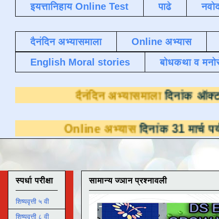
इयत्तानिहाय Online Test
पाढे
नवोद
दैनंदिन अभ्यासमाला
Online अभ्यास
English Moral stories
बोधकथा व मनो
दैनंदिन अभ्यासमाला
Online अभ्यास
दिनांक 31 मार्च पर्यंत डाउनल
स्पर्धा परीक्षा
सामान्य ज्ञान प्रश्नावली
शिष्यवृत्ती ५ वी
शिष्यवृत्ती ८ वी