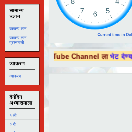
सामान्य
ज्ञान
सामान्य ज्ञान
Current time in Del
सामान्य ज्ञान
प्रश्नावली
ा You Tube Channel ला
भेट देण्यासाठी येथे 
व्याकरण
व्याकरण
दैनंदिन
अभ्यासमाला
१ ली
२ री