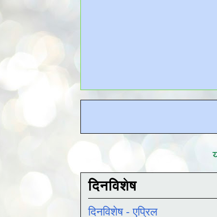
य
दिनविशेष
दिनविशेष - एप्रिल