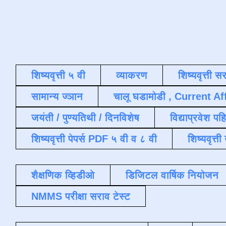
शिष्यवृत्ती ५ वी
व्याकरण
शिष्यवृत्ती स
सामान्य ज्ञान
चालू घडामोडी , Current Af
जयंती / पुण्यतिथी / दिनविशेष
विद्याप्रवेश पह
शिष्यवृत्ती पेपर्स PDF ५ वी व ८ वी
शिष्यवृत्
शैक्षणिक व्हिडीओ
डिजिटल वार्षिक नियोजन
NMMS परीक्षा सराव टेस्ट