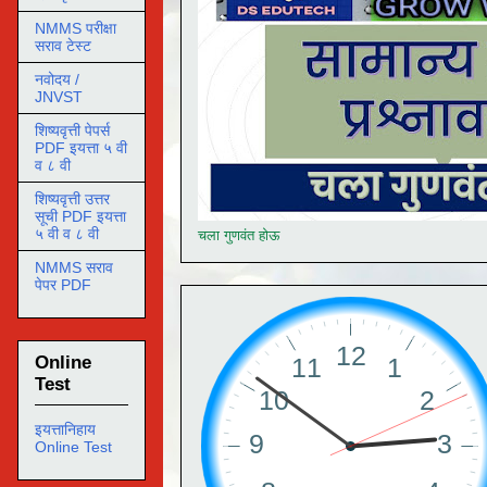
NMMS परीक्षा
सराव टेस्ट
नवोदय /
JNVST
शिष्यवृत्ती पेपर्स
PDF इयत्ता ५ वी
व ८ वी
शिष्यवृत्ती उत्तर
सूची PDF इयत्ता
५ वी व ८ वी
चला गुणवंत होऊ
NMMS सराव
पेपर PDF
Online
Test
इयत्तानिहाय
Online Test