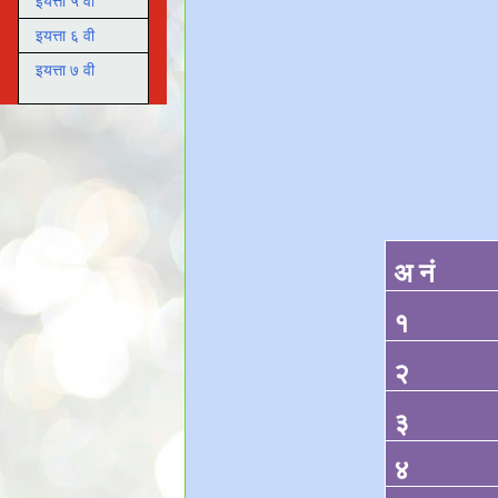
इयत्ता ५ वी
इयत्ता ६ वी
इयत्ता ७ वी
अ नं
१
२
३
४