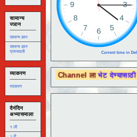
सामान्य
ज्ञान
सामान्य ज्ञान
सामान्य ज्ञान
प्रश्नावली
Current time in Del
व्याकरण
Tube Channel ला
भेट देण्यासाठी येथे क्लिक क
व्याकरण
दैनंदिन
अभ्यासमाला
१ ली
२ री