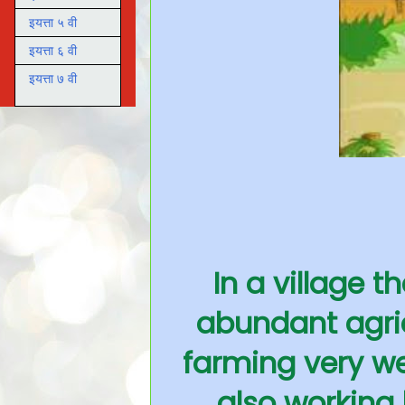
इयत्ता ५ वी
इयत्ता ६ वी
इयत्ता ७ वी
In a village t
abundant agri
farming very we
also working 