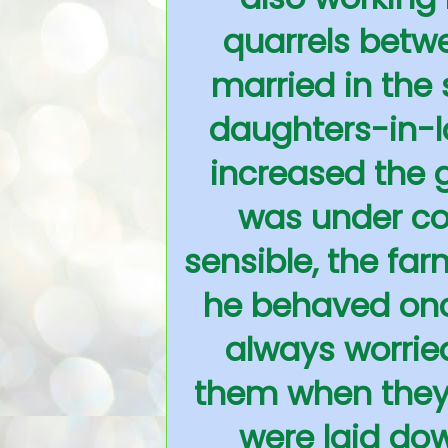
quarrels betwe
married in the
daughters-in-l
increased the g
was under con
sensible, the fa
he behaved onc
always worrie
them when they w
were laid dow