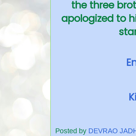
the three brot
apologized to h
sta
En
K
Posted by
DEVRAO JAD