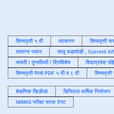
शिष्यवृत्ती ५ वी
व्याकरण
शिष्यवृत्ती स
सामान्य ज्ञान
चालू घडामोडी , Current Af
जयंती / पुण्यतिथी / दिनविशेष
विद्याप्रवेश पह
शिष्यवृत्ती पेपर्स PDF ५ वी व ८ वी
शिष्यवृत्
शैक्षणिक व्हिडीओ
डिजिटल वार्षिक नियोजन
NMMS परीक्षा सराव टेस्ट