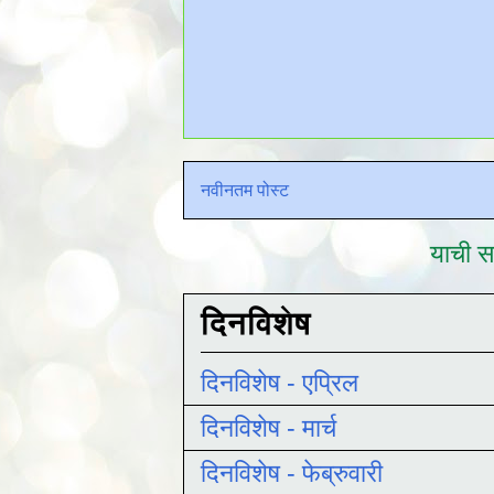
नवीनतम पोस्ट
याची सद
दिनविशेष
दिनविशेष - एप्रिल
दिनविशेष - मार्च
दिनविशेष - फेब्रुवारी