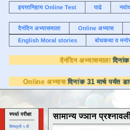
इयत्तानिहाय Online Test
पाढे
नवोद
दैनंदिन अभ्यासमाला
Online अभ्यास
English Moral stories
बोधकथा व मनो
दैनंदिन अभ्
ne अभ्यास
दिनांक 31 मार्च पर्यंत डाउनलोडसाठी 
स्पर्धा परीक्षा
सामान्य ज्ञान प्रश्नावल
शिष्यवृत्ती ५ वी