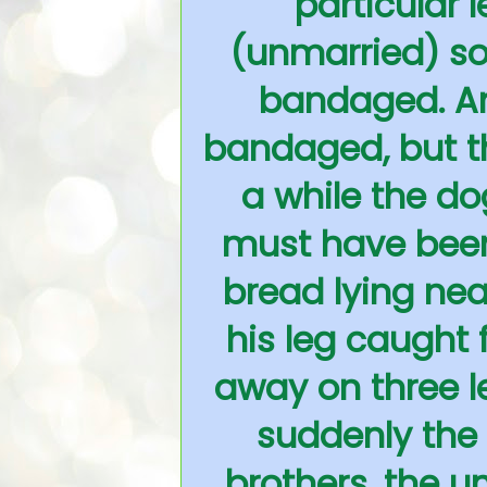
particular 
(unmarried) so
bandaged. An
bandaged, but th
a while the do
must have been 
bread lying nea
his leg caught 
away on three le
suddenly the f
brothers, the 