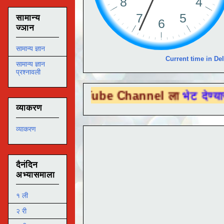
सामान्य
ज्ञान
सामान्य ज्ञान
Current time in Del
सामान्य ज्ञान
प्रश्नावली
ou Tube Channel ला
भेट देण्यासाठी येथे क्लि
व्याकरण
व्याकरण
दैनंदिन
अभ्यासमाला
१ ली
२ री