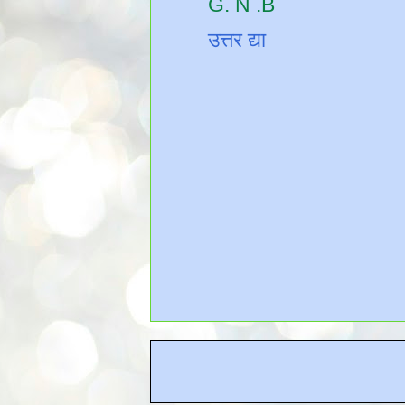
G. N .B
उत्तर द्या