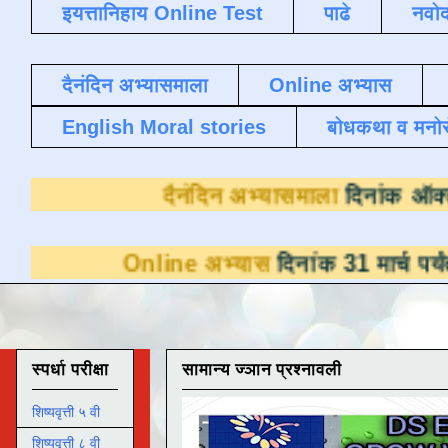
इयत्तानिहाय Online Test
पाढे
नवोद
दैनंदिन अभ्यासमाला
Online अभ्यास
English Moral stories
बोधकथा व मनो
दैनंदिन अभ्यास
line अभ्यास
दिनांक 31 मार्च पर्यंत डाउनलोडसा
स्पर्धा परीक्षा
सामान्य ज्ञान प्रश्नावली
शिष्यवृत्ती ५ वी
शिष्यवृत्ती ८ वी