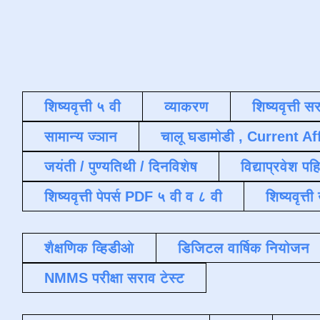
शिष्यवृत्ती ५ वी
व्याकरण
शिष्यवृत्ती स
सामान्य ज्ञान
चालू घडामोडी , Current Af
जयंती / पुण्यतिथी / दिनविशेष
विद्याप्रवेश पह
शिष्यवृत्ती पेपर्स PDF ५ वी व ८ वी
शिष्यवृत्
शैक्षणिक व्हिडीओ
डिजिटल वार्षिक नियोजन
NMMS परीक्षा सराव टेस्ट