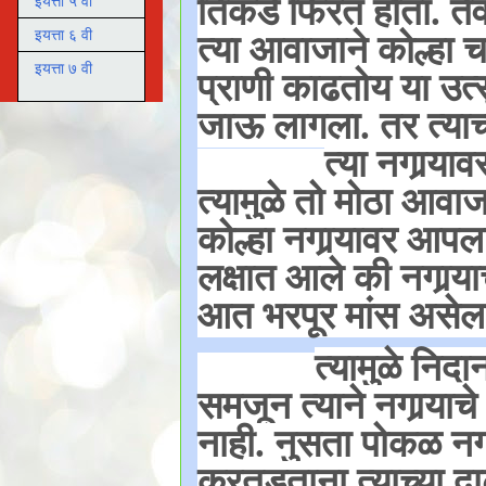
तिकडे फिरत होता. ते
इयत्ता ५ वी
इयत्ता ६ वी
त्या आवाजाने कोल्हा
इयत्ता ७ वी
प्राणी काढतोय या उत
जाऊ लागला. तर त्याच
त्या नगार्‍य
त्यामुळे तो मोठा आवाज 
कोल्हा नगार्‍यावर आपल
लक्षात आले की नगार्‍य
आत भरपूर मांस असेल
त्यामुळे निद
समजून त्याने नगार्‍य
नाही. नुसता पोकळ नगा
कुरतडताना त्याच्या दा