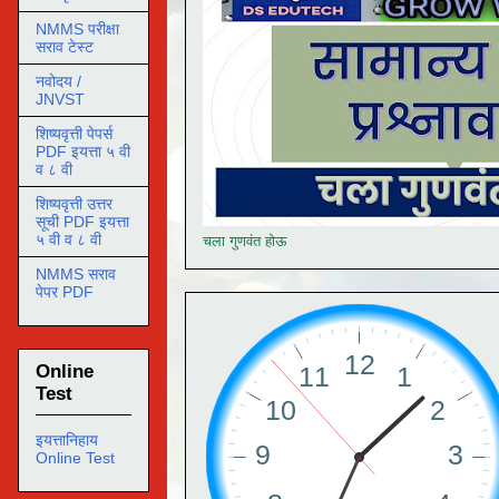
NMMS परीक्षा
सराव टेस्ट
नवोदय /
JNVST
शिष्यवृत्ती पेपर्स
PDF इयत्ता ५ वी
व ८ वी
शिष्यवृत्ती उत्तर
सूची PDF इयत्ता
५ वी व ८ वी
चला गुणवंत होऊ
NMMS सराव
पेपर PDF
Online
Test
इयत्तानिहाय
Online Test