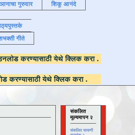
्ञानाचा गुरुवार
शिकू आनंदे
ाठ्यपुस्तके
शभक्ती गीते
उपलब्ध ,
डाउनलोड करण्यासाठी येथे क्लिक करा
.
ठी येथे क्लिक करा
.
संकलित
मूल्यमापन २
संकलित चाचणी
क्रमांक २