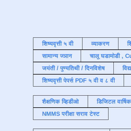
शिष्यवृत्ती ५ वी
व्याकरण
श
सामान्य ज्ञान
चालू घडामोडी , C
जयंती / पुण्यतिथी / दिनविशेष
विद्
शिष्यवृत्ती पेपर्स PDF ५ वी व ८ वी
शैक्षणिक व्हिडीओ
डिजिटल वार्षि
NMMS परीक्षा सराव टेस्ट