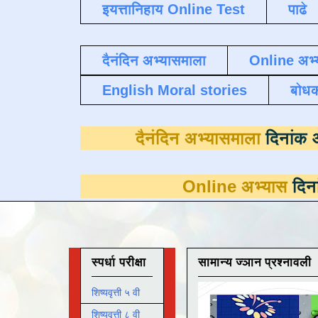
इयत्तानिहाय Online Test
पाढे
दैनंदिन अभ्यासमाला
Online अभ्
English Moral stories
बोध
दैनंदिन अभ्यासम
Online अभ्यास
दिनांक 31 मार्
स्पर्धा परीक्षा
सामान्य ज्ञान प्रश्नावली
शिष्यवृत्ती ५ वी
शिष्यवृत्ती ८ वी