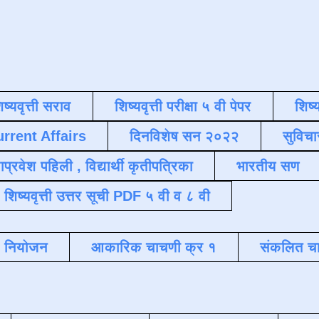
िष्यवृत्ती सराव
शिष्यवृत्ती परीक्षा ५ वी पेपर
शिष्य
urrent Affairs
दिनविशेष सन २०२२
सुविचा
याप्रवेश पहिली , विद्यार्थी कृतीपत्रिका
भारतीय सण
शिष्यवृत्ती उत्तर सूची PDF ५ वी व ८ वी
क नियोजन
आकारिक चाचणी क्र १
संकलित चा