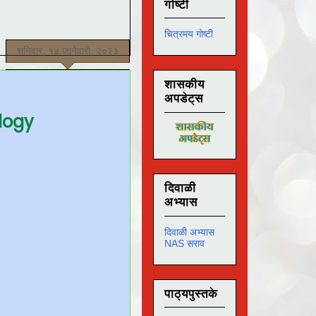
गोष्टी
चित्रमय गोष्टी
शनिवार, १४ जानेवारी, २०२३
शासकीय
अपडेट्स
logy
दिवाळी
अभ्यास
दिवाळी अभ्यास
NAS सराव
पाठ्यपुस्तके