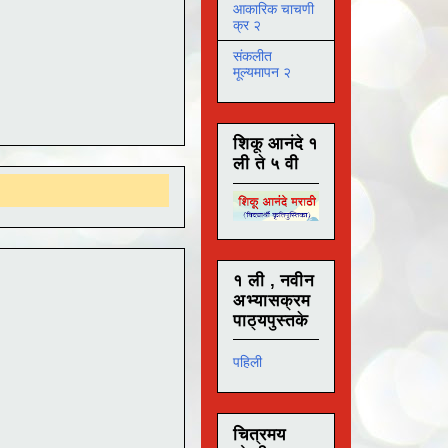
आकारिक चाचणी
क्र २
संकलीत
मूल्यमापन २
शिकू आनंदे १
ली ते ५ वी
१ ली , नवीन
अभ्यासक्रम
पाठ्यपुस्तके
पहिली
चित्रमय