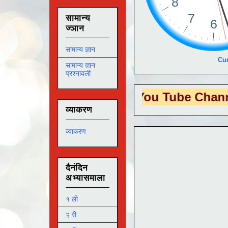
सामान्य
ज्ञान
सामान्य ज्ञान
Cur
सामान्य ज्ञान
प्रश्नावली
S EDUTECH
या You Tube Channel ला
भेट 
व्याकरण
व्याकरण
दैनंदिन
अभ्यासमाला
१ ली
२ री