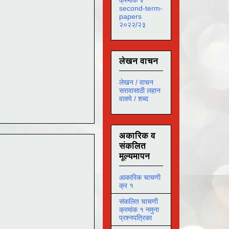
second-term-
papers
२०२२/२३
लेखन वाचन
लेखन / वाचन
सरावासाठी लहान
वाक्ये / शब्द
अकारिक व
संकलित
मूल्यमापन
आकारिक चाचणी
क्र १
संकलित चाचणी
क्रमांक १ नमुना
प्रश्नपत्रिका