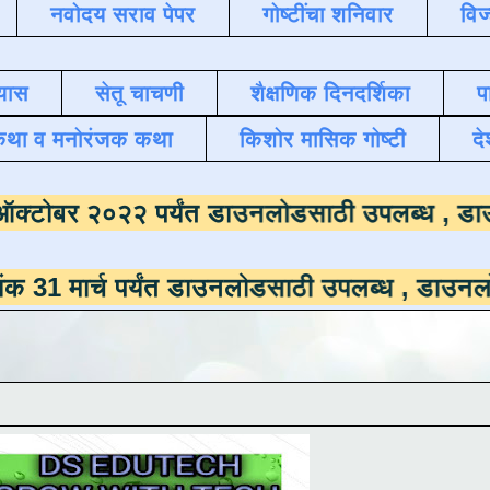
नवोदय सराव पेपर
गोष्टींचा शनिवार
विज
यास
सेतू चाचणी
शैक्षणिक दिनदर्शिका
प
कथा व मनोरंजक कथा
किशोर मासिक गोष्टी
दे
ाला
दिनांक ऑक्टोबर २०२२ पर्यंत डाउनलोडसाठी 
च पर्यंत डाउनलोडसाठी उपलब्ध ,
डाउनलोड करण्यासा