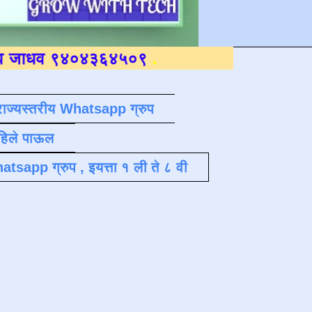
४०४३६४५०९
.
राज्यस्तरीय Whatsapp ग्रुप
पहिले पाऊल
atsapp ग्रुप , इयत्ता १ ली ते ८ वी