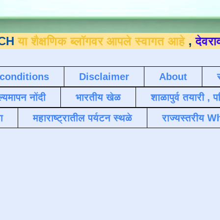
षणिक ब्लॉगवर आपले स्वागत आहे
,
देवराव जाधव ९
conditions
Disclaimer
About
ल्यमापन नोंदी
भारतीय खेळ
शाळापुर्व तयारी , 
ा
महाराष्ट्रातील पर्यटन स्थळे
राज्यस्तरीय Wh