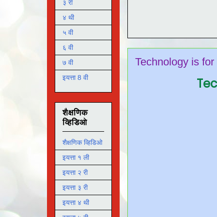
३ री
४ थी
५ वी
६ वी
Technology is for
७ वी
इयत्ता 8 वी
Tec
शैक्षणिक
व्हिडिओ
शैक्षणिक व्हिडिओ
इयत्ता १ ली
इयत्ता २ री
इयत्ता ३ री
इयत्ता ४ थी