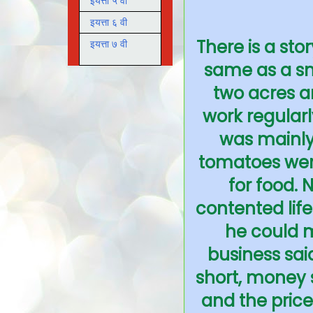
इयत्ता ५ वी
इयत्ता ६ वी
There is a stor
इयत्ता ७ वी
same as a sma
two acres a
work regularl
was mainly 
tomatoes were
for food. N
contented life
he could m
business sai
short, money
and the price