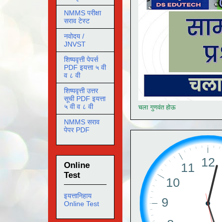
NMMS परीक्षा
सराव टेस्ट
नवोदय /
JNVST
शिष्यवृत्ती पेपर्स
PDF इयत्ता ५ वी
व ८ वी
शिष्यवृत्ती उत्तर
सूची PDF इयत्ता
५ वी व ८ वी
चला गुणवंत होऊ
NMMS सराव
पेपर PDF
Online
Test
इयत्तानिहाय
Online Test