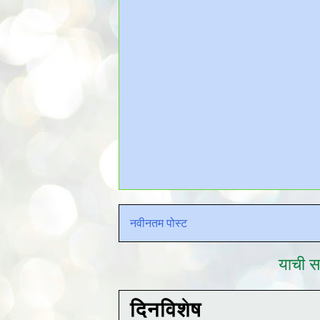
नवीनतम पोस्ट
याची सद
दिनविशेष