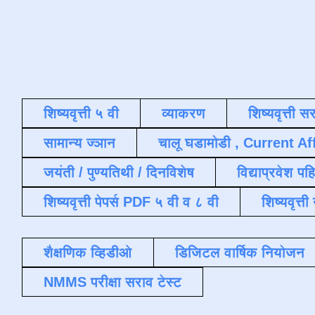
शिष्यवृत्ती ५ वी
व्याकरण
शिष्यवृत्ती स
सामान्य ज्ञान
चालू घडामोडी , Current Af
जयंती / पुण्यतिथी / दिनविशेष
विद्याप्रवेश पह
शिष्यवृत्ती पेपर्स PDF ५ वी व ८ वी
शिष्यवृत्
शैक्षणिक व्हिडीओ
डिजिटल वार्षिक नियोजन
NMMS परीक्षा सराव टेस्ट