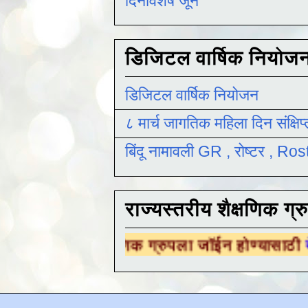
दिनविशेष जून
डिजिटल वार्षिक नियोज
डिजिटल वार्षिक नियोजन
८ मार्च जागतिक महिला दिन संक्षिप
बिंदू नामावली GR , रोष्टर , R
राज्यस्तरीय शैक्षणिक ग्र
ीय शैक्षणिक ग्रुपला जॉईन होण्यासाठी
येथे क्लिक क