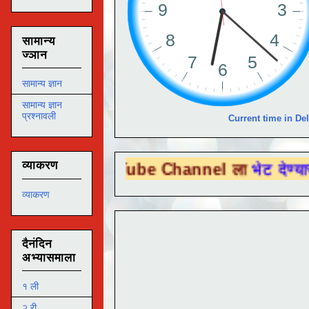
सामान्य
ज्ञान
सामान्य ज्ञान
सामान्य ज्ञान
प्रश्नावली
Current time in Del
व्याकरण
 You Tube Channel ला
भेट देण्यासाठी येथे क
व्याकरण
दैनंदिन
अभ्यासमाला
१ ली
२ री