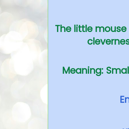
The little mous
clevernes
Meaning: Small
En