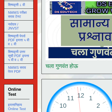
शिष्यवृत्ती ८ वी
NMMS परीक्षा
सराव टेस्ट
नवोदय /
JNVST
शिष्यवृत्ती पेपर्स
PDF इयत्ता ५ वी
व ८ वी
शिष्यवृत्ती उत्तर
सूची PDF इयत्ता
५ वी व ८ वी
चला गुणवंत होऊ
NMMS सराव
पेपर PDF
Online
Test
इयत्तानिहाय
Online Test