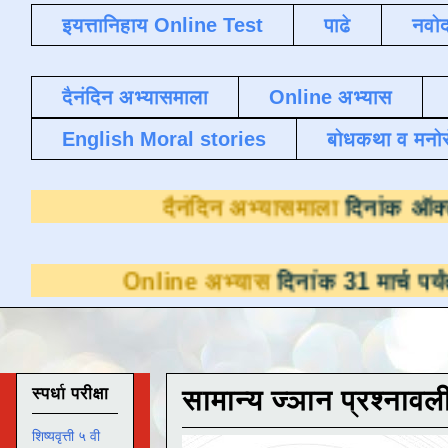
इयत्तानिहाय Online Test
पाढे
नवोद
दैनंदिन अभ्यासमाला
Online अभ्यास
English Moral stories
बोधकथा व मनो
दैनंदिन अभ्यासमाल
Online अभ्यास
दिनांक 31 मार्च पर्यंत डाउनलो
स्पर्धा परीक्षा
सामान्य ज्ञान प्रश्नावल
शिष्यवृत्ती ५ वी