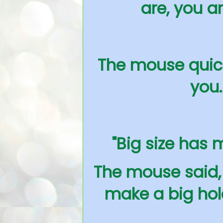
are, you ar
The mouse quickl
you.
"Big size has 
The mouse said, 
make a big hol