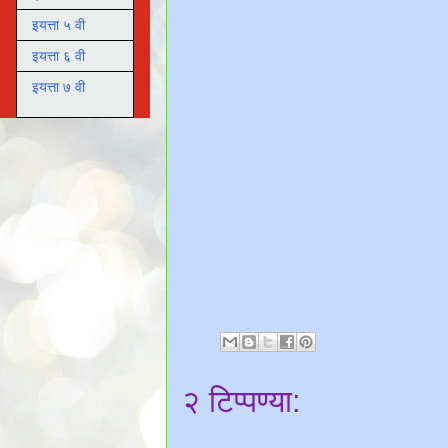
इयत्ता ५ वी
इयत्ता ६ वी
इयत्ता ७ वी
२ टिप्पण्या: