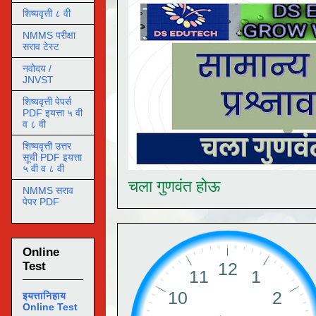
शिष्यवृत्ती ८ वी
NMMS परीक्षा
सराव टेस्ट
नवोदय /
JNVST
शिष्यवृत्ती पेपर्स
PDF इयत्ता ५ वी
व ८ वी
शिष्यवृत्ती उत्तर
सूची PDF इयत्ता
५ वी व ८ वी
चला गुणवंत होऊ
NMMS सराव
पेपर PDF
Online
Test
इयत्तानिहाय
Online Test