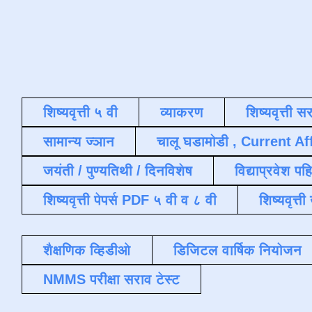
शिष्यवृत्ती ५ वी
व्याकरण
शिष्यवृत्ती स
सामान्य ज्ञान
चालू घडामोडी , Current Af
जयंती / पुण्यतिथी / दिनविशेष
विद्याप्रवेश पह
शिष्यवृत्ती पेपर्स PDF ५ वी व ८ वी
शिष्यवृत्
शैक्षणिक व्हिडीओ
डिजिटल वार्षिक नियोजन
NMMS परीक्षा सराव टेस्ट