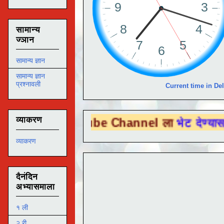
सामान्य
ज्ञान
सामान्य ज्ञान
सामान्य ज्ञान
प्रश्नावली
Current time in Del
व्याकरण
u Tube Channel ला
भेट देण्यासाठी येथे क्लिक
व्याकरण
दैनंदिन
अभ्यासमाला
१ ली
२ री