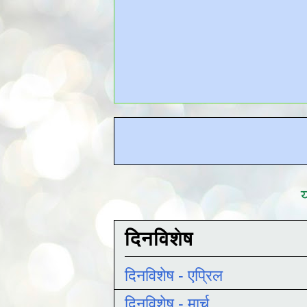
य
दिनविशेष
दिनविशेष - एप्रिल
दिनविशेष - मार्च