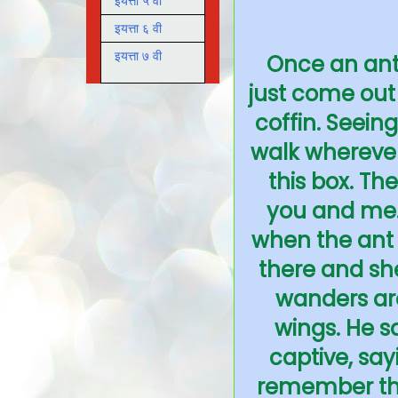
इयत्ता ५ वी
इयत्ता ६ वी
इयत्ता ७ वी
Once an ant
just come out 
coffin. Seeing
walk wherever
this box. Th
you and me. 
when the ant g
there and sh
wanders aro
wings. He s
captive, say
remember tha