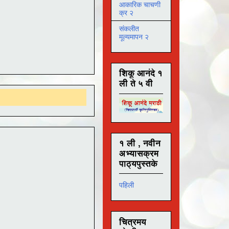
आकारिक चाचणी
क्र २
संकलीत
मूल्यमापन २
शिकू आनंदे १
ली ते ५ वी
१ ली , नवीन
अभ्यासक्रम
पाठ्यपुस्तके
पहिली
चित्रमय