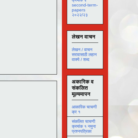
second-term-
papers
२०२२/२३
लेखन वाचन
लेखन / वाचन
सरावासाठी लहान
वाक्ये / शब्द
अकारिक व
संकलित
मूल्यमापन
आकारिक चाचणी
क्र १
संकलित चाचणी
क्रमांक १ नमुना
प्रश्नपत्रिका