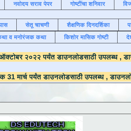
नवोदय सराव पेपर
गोष्टींचा शनिवार
विज
यास
सेतू चाचणी
शैक्षणिक दिनदर्शिका
प
कथा व मनोरंजक कथा
किशोर मासिक गोष्टी
दे
ाला
दिनांक ऑक्टोबर २०२२ पर्यंत डाउनलोडसाठी 
 पर्यंत डाउनलोडसाठी उपलब्ध ,
डाउनलोड करण्यासा