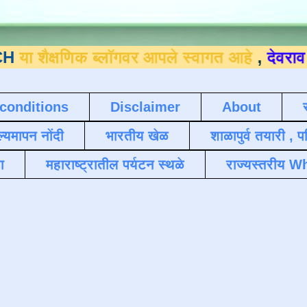
षणिक ब्लॉगवर आपले स्वागत आहे
,
देवराव जाधव ९
conditions
Disclaimer
About
ल्यमापन नोंदी
भारतीय खेळ
शाळापुर्व तयारी , 
ा
महाराष्ट्रातील पर्यटन स्थळे
राज्यस्तरीय Wh