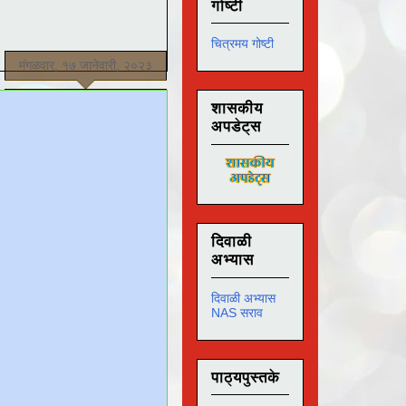
गोष्टी
चित्रमय गोष्टी
मंगळवार, १७ जानेवारी, २०२३
शासकीय
अपडेट्स
दिवाळी
अभ्यास
दिवाळी अभ्यास
NAS सराव
पाठ्यपुस्तके