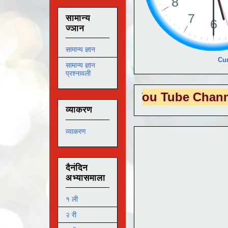
सामान्य
ज्ञान
सामान्य ज्ञान
Cur
सामान्य ज्ञान
प्रश्नावली
S EDUTECH
या You Tube Channel ला
भेट 
व्याकरण
व्याकरण
दैनंदिन
अभ्यासमाला
१ ली
२ री