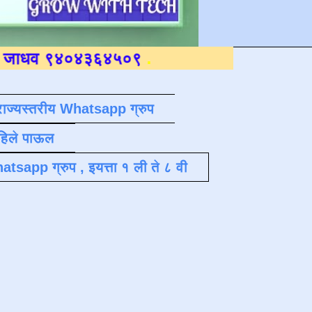
४०४३६४५०९
.
राज्यस्तरीय Whatsapp ग्रुप
पहिले पाऊल
atsapp ग्रुप , इयत्ता १ ली ते ८ वी