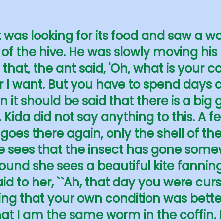
 was looking for its food and saw a w
of the hive. He was slowly moving his 
 that, the ant said, 'Oh, what is your c
 I want. But you have to spend days as
en it should be said that there is a bi
Kida did not say anything to this. A fe
oes there again, only the shell of the 
e sees that the insect has gone some
und she sees a beautiful kite fanning 
aid to her, ``Ah, that day you were cur
ing that your own condition was bett
t I am the same worm in the coffin. I