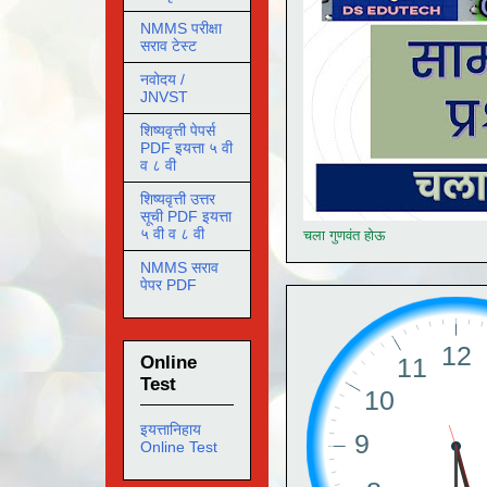
NMMS परीक्षा
सराव टेस्ट
नवोदय /
JNVST
शिष्यवृत्ती पेपर्स
PDF इयत्ता ५ वी
व ८ वी
शिष्यवृत्ती उत्तर
सूची PDF इयत्ता
५ वी व ८ वी
चला गुणवंत होऊ
NMMS सराव
पेपर PDF
Online
Test
इयत्तानिहाय
Online Test