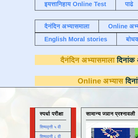
इयत्तानिहाय Online Test
पाढे
दैनंदिन अभ्यासमाला
Online अभ्
English Moral stories
बोध
दैनंदिन अभ्यासम
Online अभ्यास
दिनांक 31 मार्च
स्पर्धा परीक्षा
सामान्य ज्ञान प्रश्नावली
शिष्यवृत्ती ५ वी
शिष्यवृत्ती ८ वी