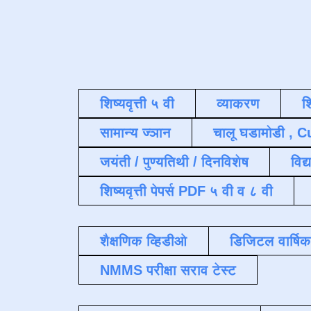
शिष्यवृत्ती ५ वी
व्याकरण
श
सामान्य ज्ञान
चालू घडामोडी , C
जयंती / पुण्यतिथी / दिनविशेष
विद्
शिष्यवृत्ती पेपर्स PDF ५ वी व ८ वी
शैक्षणिक व्हिडीओ
डिजिटल वार्षि
NMMS परीक्षा सराव टेस्ट