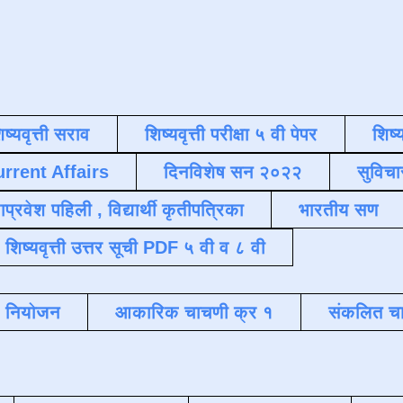
िष्यवृत्ती सराव
शिष्यवृत्ती परीक्षा ५ वी पेपर
शिष्य
urrent Affairs
दिनविशेष सन २०२२
सुविचा
याप्रवेश पहिली , विद्यार्थी कृतीपत्रिका
भारतीय सण
शिष्यवृत्ती उत्तर सूची PDF ५ वी व ८ वी
क नियोजन
आकारिक चाचणी क्र १
संकलित चा