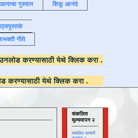
्ञानाचा गुरुवार
शिकू आनंदे
ाठ्यपुस्तके
शभक्ती गीते
उपलब्ध ,
डाउनलोड करण्यासाठी येथे क्लिक करा
.
ठी येथे क्लिक करा
.
संकलित
मूल्यमापन २
संकलित चाचणी
क्रमांक २