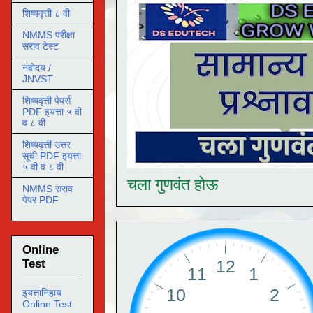
शिष्यवृत्ती ८ वी
NMMS परीक्षा
सराव टेस्ट
नवोदय /
JNVST
शिष्यवृत्ती पेपर्स
PDF इयत्ता ५ वी
व ८ वी
शिष्यवृत्ती उत्तर
सूची PDF इयत्ता
५ वी व ८ वी
चला गुणवंत होऊ
NMMS सराव
पेपर PDF
Online
Test
इयत्तानिहाय
Online Test