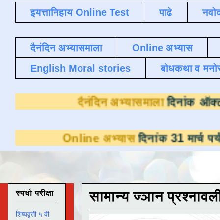
इयत्तानिहाय Online Test
पाढे
नवोद
दैनंदिन अभ्यासमाला
Online अभ्यास
English Moral stories
बोधकथा व मनो
दैनंदिन अभ्यासमाल
Online अभ्यास
दिनांक 31 मार्च पर्यंत डाउनलो
स्पर्धा परीक्षा
सामान्य ज्ञान प्रश्नावल
शिष्यवृत्ती ५ वी