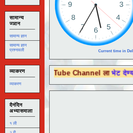
सामान्य
ज्ञान
सामान्य ज्ञान
सामान्य ज्ञान
प्रश्नावली
Current time in Del
व्याकरण
ा You Tube Channel ला
भेट देण्यासाठी येथे 
व्याकरण
दैनंदिन
अभ्यासमाला
१ ली
२ री