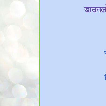
डाउनलो