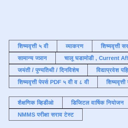
शिष्यवृत्ती ५ वी
व्याकरण
शिष्यवृत्ती स
सामान्य ज्ञान
चालू घडामोडी , Current Af
जयंती / पुण्यतिथी / दिनविशेष
विद्याप्रवेश पह
शिष्यवृत्ती पेपर्स PDF ५ वी व ८ वी
शिष्यवृत्
शैक्षणिक व्हिडीओ
डिजिटल वार्षिक नियोजन
NMMS परीक्षा सराव टेस्ट