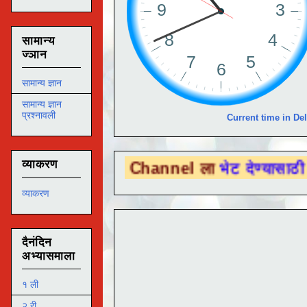
सामान्य
ज्ञान
सामान्य ज्ञान
सामान्य ज्ञान
प्रश्नावली
Current time in Del
व्याकरण
 Tube Channel ला
भेट देण्यासाठी येथे क्लिक क
व्याकरण
दैनंदिन
अभ्यासमाला
१ ली
२ री