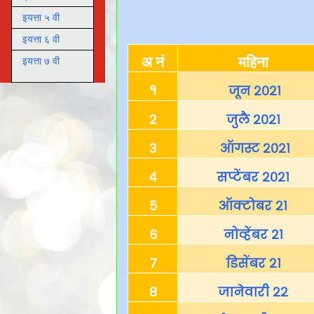
इयत्ता ५ वी
इयत्ता ६ वी
अ नं
महिना
इयत्ता ७ वी
१
जून २०२१
२
जुलै २०२१
३
ऑगस्ट २०२१
४
सप्टेंबर २०२१
५
ऑक्टोबर २१
६
नोव्हेंबर २१
७
डिसेंबर २१
८
जानेवारी २२