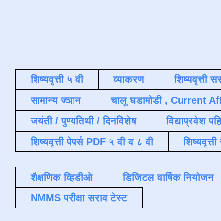
शिष्यवृत्ती ५ वी
व्याकरण
शिष्यवृत्ती स
सामान्य ज्ञान
चालू घडामोडी , Current Af
जयंती / पुण्यतिथी / दिनविशेष
विद्याप्रवेश पह
शिष्यवृत्ती पेपर्स PDF ५ वी व ८ वी
शिष्यवृत्
शैक्षणिक व्हिडीओ
डिजिटल वार्षिक नियोजन
NMMS परीक्षा सराव टेस्ट