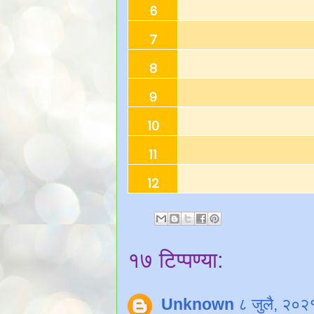
६
७
८
९
१०
११
१२
१७ टिप्पण्या:
Unknown
८ जुलै, २०२