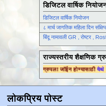
डिजिटल वार्षिक नियोज
डिजिटल वार्षिक नियोजन
८ मार्च जागतिक महिला दिन संक्षिप
बिंदू नामावली GR , रोष्टर , R
राज्यस्तरीय शैक्षणिक ग्र
क्षणिक ग्रुपला जॉईन होण्यासाठी
येथे क्लिक करा .
लोकप्रिय पोस्ट