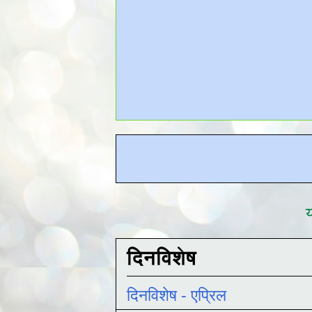
य
दिनविशेष
दिनविशेष - एप्रिल