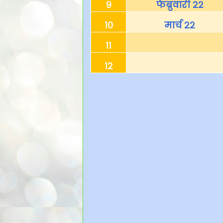
९
फेब्रुवारी २२
१०
मार्च २२
११
१२