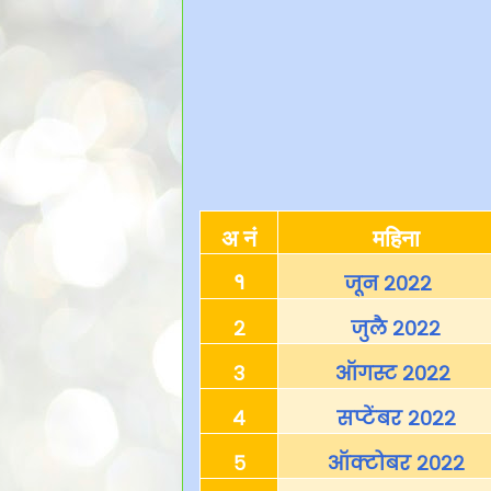
अ नं
महिना
१
जून २०२२
२
जुलै २०२२
३
ऑगस्ट २०२२
४
सप्टेंबर २०२२
५
ऑक्टोबर २०२२