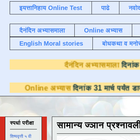
इयत्तानिहाय Online Test
पाढे
नवोद
दैनंदिन अभ्यासमाला
Online अभ्यास
English Moral stories
बोधकथा व मनो
दैनंदिन अभ्
ne अभ्यास
दिनांक 31 मार्च पर्यंत डाउनलोडसाठी 
स्पर्धा परीक्षा
सामान्य ज्ञान प्रश्नावल
शिष्यवृत्ती ५ वी