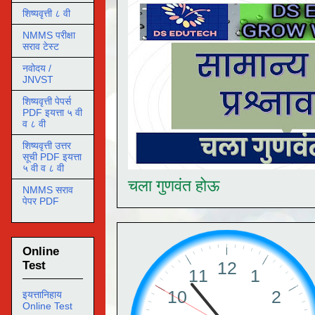
शिष्यवृत्ती ८ वी
NMMS परीक्षा
सराव टेस्ट
नवोदय /
JNVST
शिष्यवृत्ती पेपर्स
PDF इयत्ता ५ वी
व ८ वी
शिष्यवृत्ती उत्तर
सूची PDF इयत्ता
५ वी व ८ वी
चला गुणवंत होऊ
NMMS सराव
पेपर PDF
Online
Test
इयत्तानिहाय
Online Test