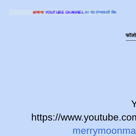
्या
YOUTUBE CHANNEL
ला भेट देण्यासाठी क्लिक करा
.
फॉल
Y
https://www.youtube.
merrymoonma