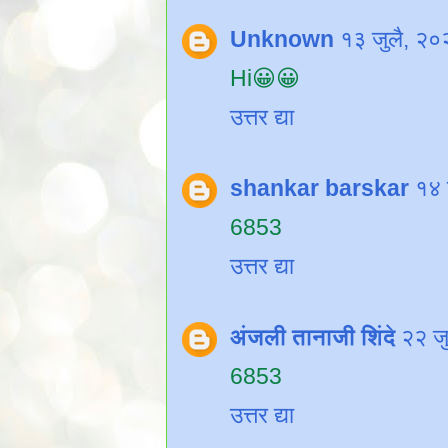
Unknown
१३ जुलै, २
Hi😀😀
उत्तर द्या
shankar barskar
१४ 
6853
उत्तर द्या
अंजली तानाजी शिंदे
२२ ज
6853
उत्तर द्या