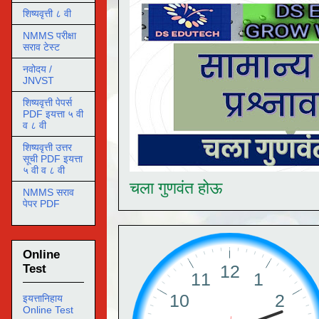
शिष्यवृत्ती ८ वी
NMMS परीक्षा
सराव टेस्ट
नवोदय /
JNVST
शिष्यवृत्ती पेपर्स
PDF इयत्ता ५ वी
व ८ वी
शिष्यवृत्ती उत्तर
सूची PDF इयत्ता
५ वी व ८ वी
चला गुणवंत होऊ
NMMS सराव
पेपर PDF
Online
Test
इयत्तानिहाय
Online Test