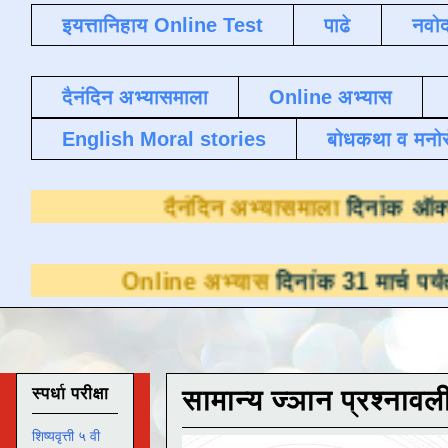
इयत्तानिहाय Online Test
पाढे
नवोद
दैनंदिन अभ्यासमाला
Online अभ्यास
English Moral stories
बोधकथा व मनो
दैनंदिन अभ्यासमाल
Online अभ्यास
दिनांक 31 मार्च पर्यंत डाउनलो
स्पर्धा परीक्षा
सामान्य ज्ञान प्रश्नावल
शिष्यवृत्ती ५ वी