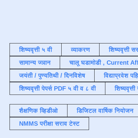
शिष्यवृत्ती ५ वी
व्याकरण
शिष्यवृत्ती स
सामान्य ज्ञान
चालू घडामोडी , Current Af
जयंती / पुण्यतिथी / दिनविशेष
विद्याप्रवेश पह
शिष्यवृत्ती पेपर्स PDF ५ वी व ८ वी
शिष्यवृत्
शैक्षणिक व्हिडीओ
डिजिटल वार्षिक नियोजन
NMMS परीक्षा सराव टेस्ट