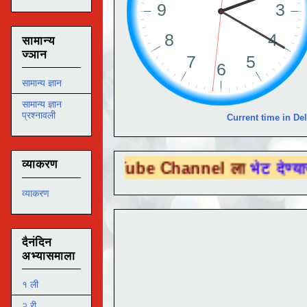
सामान्य
ज्ञान
सामान्य ज्ञान
सामान्य ज्ञान
प्रश्नावली
Current time in Del
व्याकरण
 You Tube Channel ला
भेट देण्यासाठी येथे क
व्याकरण
दैनंदिन
अभ्यासमाला
१ ली
२ री