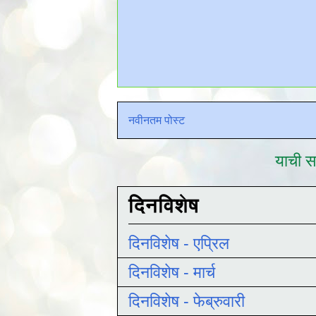
नवीनतम पोस्ट
याची सद
दिनविशेष
दिनविशेष - एप्रिल
दिनविशेष - मार्च
दिनविशेष - फेब्रुवारी