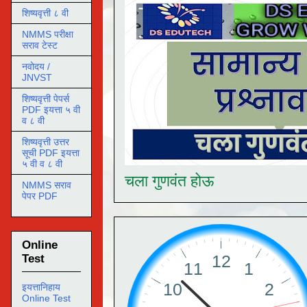
शिष्यवृत्ती ८ वी
NMMS परीक्षा
सराव टेस्ट
नवोदय /
JNVST
शिष्यवृत्ती पेपर्स
PDF इयत्ता ५ वी
व ८ वी
शिष्यवृत्ती उत्तर
सूची PDF इयत्ता
५ वी व ८ वी
चला गुणवंत होऊ
NMMS सराव
पेपर PDF
Online
Test
इयत्तानिहाय
Online Test