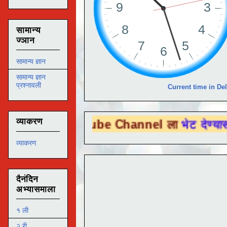
सामान्य
ज्ञान
सामान्य ज्ञान
सामान्य ज्ञान
प्रश्नावली
Current time in Del
व्याकरण
You Tube Channel ला
भेट देण्यासाठी येथे क्
व्याकरण
दैनंदिन
अभ्यासमाला
१ ली
२ री