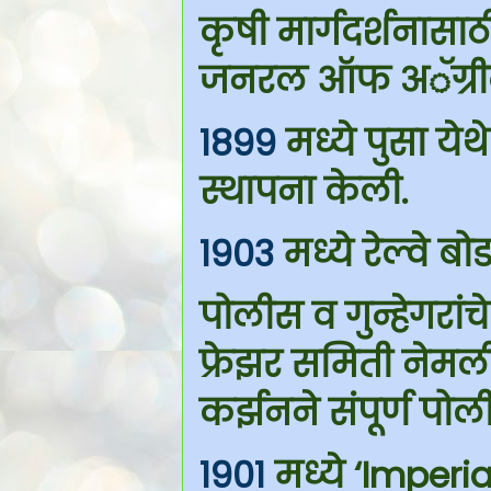
कृषी मार्गदर्शनासाठी
जनरल ऑफ अॅग्रीक
1899
मध्ये पुसा येथ
स्थापना केली.
1903
मध्ये रेल्वे बो
पोलीस व गुन्हेगरांचे
फ्रेझर समिती नेमल
कर्झनने संपूर्ण पोल
1901
मध्ये ‘Imperia