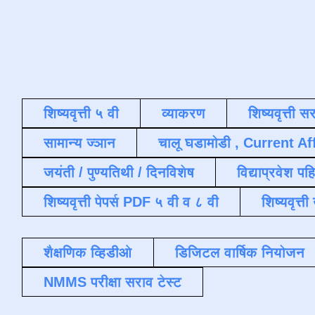
शिष्यवृत्ती ५ वी
व्याकरण
शिष्यवृत्ती स
सामान्य ज्ञान
चालू घडामोडी , Current Af
जयंती / पुण्यतिथी / दिनविशेष
विद्याप्रवेश पह
शिष्यवृत्ती पेपर्स PDF ५ वी व ८ वी
शिष्यवृत्
शैक्षणिक व्हिडीओ
डिजिटल वार्षिक नियोजन
NMMS परीक्षा सराव टेस्ट