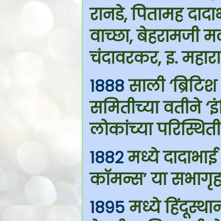
रानडे, पितामह दाद
वाच्छा, बेहरामजी 
चंदावरकर, इ. महाराष
1888
साली ‘ब्रिटि
समितीच्या वतीने ‘इ
लोकांच्या परिस्थिती
1882
मध्ये दादाभाई
कॉमन्स’ या सभागृह
1895
मध्ये हिंदूस्