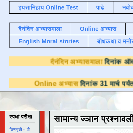
इयत्तानिहाय Online Test
पाढे
नवोद
दैनंदिन अभ्यासमाला
Online अभ्यास
English Moral stories
बोधकथा व मनो
दैनंदिन अभ्यासमा
Online अभ्यास
दिनांक 31 मार्च पर्यंत डाउनलोड
स्पर्धा परीक्षा
सामान्य ज्ञान प्रश्नावल
शिष्यवृत्ती ५ वी