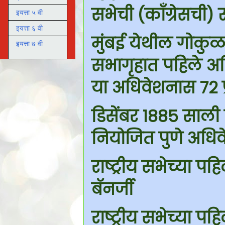
सभेची (काँग्रेसची) 
इयत्ता ५ वी
इयत्ता ६ वी
मुंबई येथील गोकुळ
इयत्ता ७ वी
सभागृहात पहिले अध
या अधिवेशनास 72 प्
डिसेंबर 1885 साली 
नियोजित पुणे अधिव
राष्ट्रीय सभेच्या पह
बॅनर्जी
राष्ट्रीय सभेच्या पह