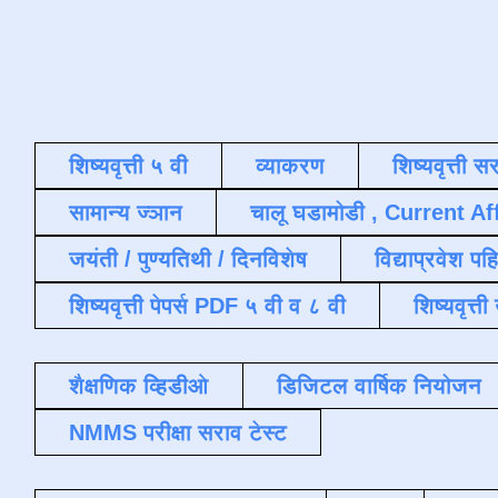
शिष्यवृत्ती ५ वी
व्याकरण
शिष्यवृत्ती स
सामान्य ज्ञान
चालू घडामोडी , Current Af
जयंती / पुण्यतिथी / दिनविशेष
विद्याप्रवेश पह
शिष्यवृत्ती पेपर्स PDF ५ वी व ८ वी
शिष्यवृत्
शैक्षणिक व्हिडीओ
डिजिटल वार्षिक नियोजन
NMMS परीक्षा सराव टेस्ट