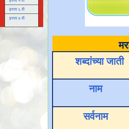
इयत्ता ५ वी
इयत्ता ६ वी
इयत्ता ७ वी
मर
शब्दांच्या जाती
नाम
सर्वनाम