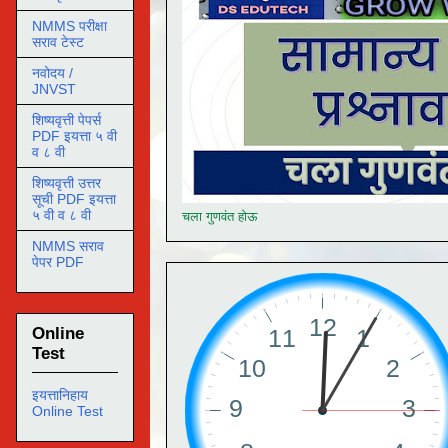
NMMS परीक्षा
सराव टेस्ट
नवोदय /
JNVST
शिष्यवृत्ती पेपर्स
PDF इयत्ता ५ वी
व ८ वी
शिष्यवृत्ती उत्तर
सूची PDF इयत्ता
५ वी व ८ वी
चला गुणवंत होऊ
NMMS सराव
पेपर PDF
Online
Test
इयत्तानिहाय
Online Test