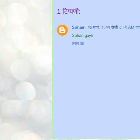
1 टिप्पणी:
Soham
२३ मार्च, २०२२ रोजी ८:०९ AM वा
Sohamgayk
उत्तर द्या