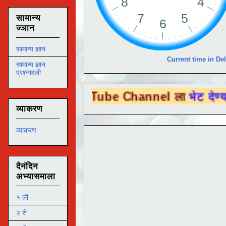
सामान्य
ज्ञान
सामान्य ज्ञान
Current time in Del
सामान्य ज्ञान
प्रश्नावली
You Tube Channel ला
भेट देण्यासाठी येथे क्
व्याकरण
व्याकरण
दैनंदिन
अभ्यासमाला
१ ली
२ री