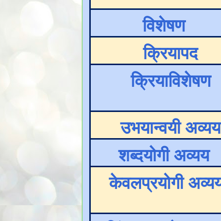
विशेषण
क्रियापद
क्रियाविशेषण
उभयान्वयी अव्यय
शब्दयोगी अव्यय
केवलप्रयोगी अव्य