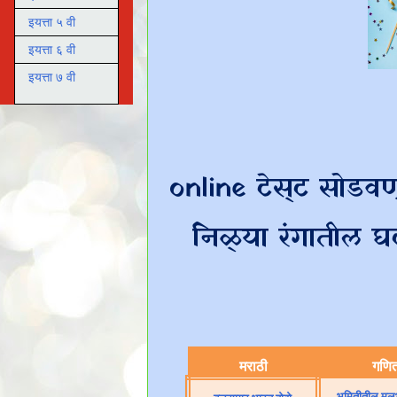
इयत्ता ५ वी
इयत्ता ६ वी
इयत्ता ७ वी
online टेस्ट सोडव
निळ्या रंगातील
मराठी
गणि
भूमितीतील मुल