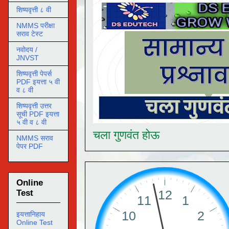
शिष्यवृत्ती ८ वी
NMMS परीक्षा
सराव टेस्ट
नवोदय /
JNVST
शिष्यवृत्ती पेपर्स
PDF इयत्ता ५ वी
व ८ वी
शिष्यवृत्ती उत्तर
सूची PDF इयत्ता
५ वी व ८ वी
चला गुणवंत होऊ
NMMS सराव
पेपर PDF
Online
Test
इयत्तानिहाय
Online Test