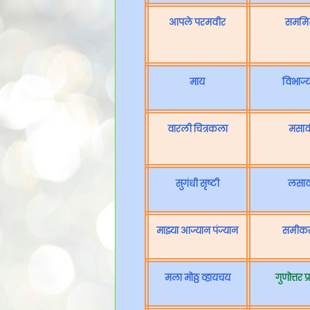
आपले परमवीर
सममि
माय
विभाज्
वारली चित्रकला
मसाव
सुगंधी सृष्टी
लसाव
माझ्या आज्यान पंज्यान
समीकर
मला मोठ्ठ व्हायचय
गुणोत्तर प