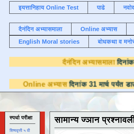
इयत्तानिहाय Online Test
पाढे
नवोद
दैनंदिन अभ्यासमाला
Online अभ्यास
English Moral stories
बोधकथा व मनो
दैनंदिन अभ
e अभ्यास
दिनांक 31 मार्च पर्यंत डाउनलोडसाठी उ
स्पर्धा परीक्षा
सामान्य ज्ञान प्रश्नावल
शिष्यवृत्ती ५ वी