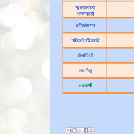
या काळाच्या
भाळावरती
वडिलांस पत्र
परिवर्तन विचारांचे
रोजनिशी
नवा पैलू
संतवाणी