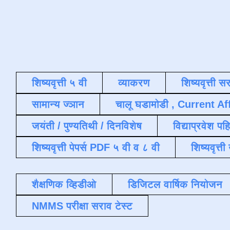
शिष्यवृत्ती ५ वी
व्याकरण
शिष्यवृत्ती स
सामान्य ज्ञान
चालू घडामोडी , Current Af
जयंती / पुण्यतिथी / दिनविशेष
विद्याप्रवेश पह
शिष्यवृत्ती पेपर्स PDF ५ वी व ८ वी
शिष्यवृत्
शैक्षणिक व्हिडीओ
डिजिटल वार्षिक नियोजन
NMMS परीक्षा सराव टेस्ट