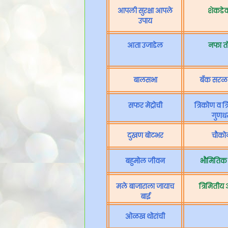
आपली सुरक्षा आपले
शेकडेव
उपाय
आता उजाडेल
नफा तो
बालसभा
बँक सरळ 
सफर मेट्रोची
त्रिकोण व त्
गुणधर
दुखण बोटभर
चौको
बहुमोल जीवन
भौमितिक
मले बाजाराला जायाच
त्रिमितीय
बाई
ओळख थोरांची