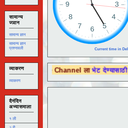
सामान्य
ज्ञान
सामान्य ज्ञान
सामान्य ज्ञान
प्रश्नावली
Current time in Del
व्याकरण
Tube Channel ला
भेट देण्यासाठी येथे क्लिक कर
व्याकरण
दैनंदिन
अभ्यासमाला
१ ली
२ री