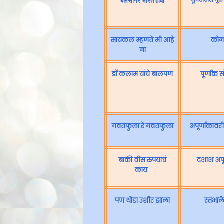
बलसागर भारत होवो
सायकल म्हणते मी आहे
कोन
ना
डॉ कलाम यांचे बालपण
पूर्णांक स
गवतफुला रे गवतफुला
अपूर्णांकावर
बाकी वीस रुपयांचं
दशांश अपू
काय
पण थोडा उशीर झाला
स्तंभा