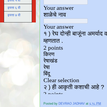
इयत्ता ५ वी
इयत्ता ६ वी
इयत्ता ७ वी
Posted by
DEVRAO JADHAV
at
६:१८ PM