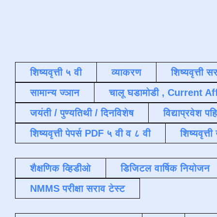
शिष्यवृत्ती ५ वी
व्याकरण
शिष्यवृत्ती स
सामान्य ज्ञान
चालू घडामोडी , Current Af
जयंती / पुण्यतिथी / दिनविशेष
विद्याप्रवेश पह
शिष्यवृत्ती पेपर्स PDF ५ वी व ८ वी
शिष्यवृत्
शैक्षणिक व्हिडीओ
डिजिटल वार्षिक नियोजन
NMMS परीक्षा सराव टेस्ट