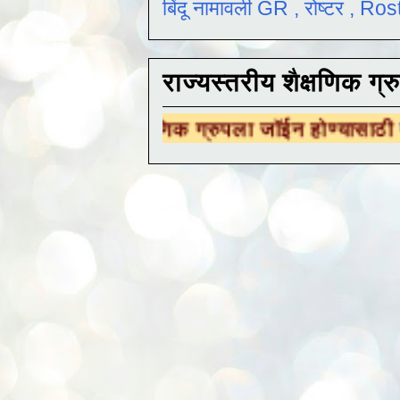
बिंदू नामावली GR , रोष्टर , R
राज्यस्तरीय शैक्षणिक ग्र
शैक्षणिक ग्रुपला जॉईन होण्यासाठी
येथे क्लिक करा 