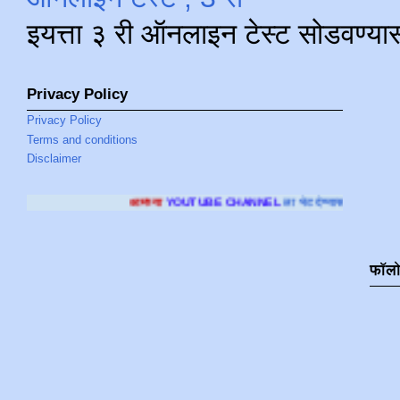
इयत्ता ३ री ऑनलाइन टेस्ट सोडवण्या
Privacy Policy
Privacy Policy
Terms and conditions
Disclaimer
आमच्या
YOUTUBE CHANNEL
ला भेट देण्यासाठी क्लिक करा
.
फॉल