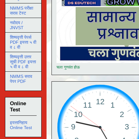
NMMS परीक्षा
सराव टेस्ट
नवोदय /
JNVST
शिष्यवृत्ती पेपर्स
PDF इयत्ता ५ वी
व ८ वी
शिष्यवृत्ती उत्तर
सूची PDF इयत्ता
५ वी व ८ वी
चला गुणवंत होऊ
NMMS सराव
पेपर PDF
Online
Test
इयत्तानिहाय
Online Test