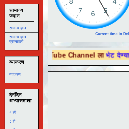
सामान्य
ज्ञान
सामान्य ज्ञान
Current time in Del
सामान्य ज्ञान
प्रश्नावली
ou Tube Channel ला
भेट देण्यासाठी येथे क्लि
व्याकरण
व्याकरण
दैनंदिन
अभ्यासमाला
१ ली
२ री