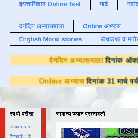
इयत्तानिहाय Online Test
पाढे
नवोद
दैनंदिन अभ्यासमाला
Online अभ्यास
English Moral stories
बोधकथा व मनो
दैनंदिन अभ्यास
nline अभ्यास
दिनांक 31 मार्च पर्यंत डाउनलोडसा
स्पर्धा परीक्षा
सामान्य ज्ञान प्रश्नावली
शिष्यवृत्ती ५ वी
शिष्यवृत्ती ८ वी