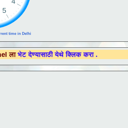
rent time in Delhi
ेण्यासाठी येथे क्लिक करा .