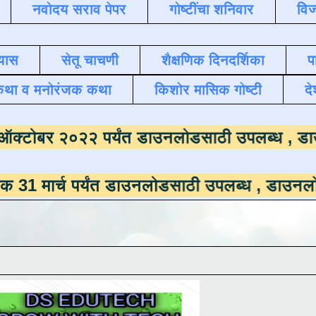
नवोदय सराव पेपर
गोष्टींचा शनिवार
विज
यास
सेतू चाचणी
शैक्षणिक दिनदर्शिका
प
कथा व मनोरंजक कथा
किशोर मासिक गोष्टी
दे
माला
दिनांक ऑक्टोबर २०२२ पर्यंत डाउनलोडसाठी
पर्यंत डाउनलोडसाठी उपलब्ध ,
डाउनलोड करण्यासाठ