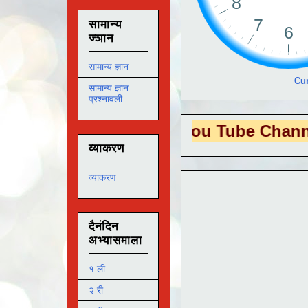
सामान्य
ज्ञान
सामान्य ज्ञान
Cur
सामान्य ज्ञान
प्रश्नावली
 EDUTECH
या You Tube Channel ला
भेट द
व्याकरण
व्याकरण
दैनंदिन
अभ्यासमाला
१ ली
२ री