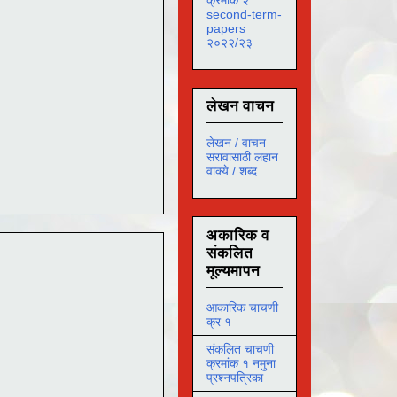
second-term-
papers
२०२२/२३
लेखन वाचन
लेखन / वाचन
सरावासाठी लहान
वाक्ये / शब्द
अकारिक व
संकलित
मूल्यमापन
आकारिक चाचणी
क्र १
संकलित चाचणी
क्रमांक १ नमुना
प्रश्नपत्रिका