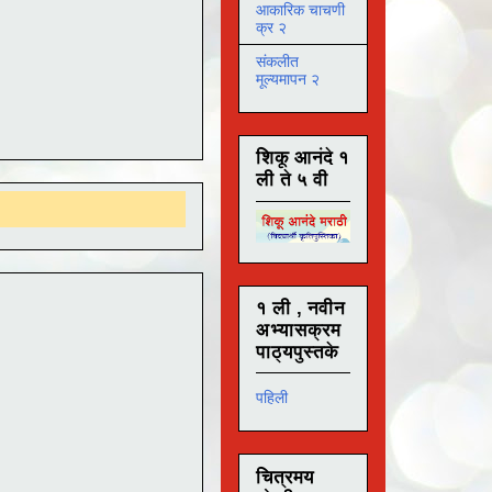
आकारिक चाचणी
क्र २
संकलीत
मूल्यमापन २
शिकू आनंदे १
ली ते ५ वी
१ ली , नवीन
अभ्यासक्रम
पाठ्यपुस्तके
पहिली
चित्रमय