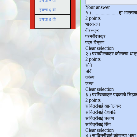
इयत्ता ५ वी
इयत्ता ६ वी
इयत्ता ७ वी