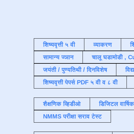
शिष्यवृत्ती ५ वी
व्याकरण
श
सामान्य ज्ञान
चालू घडामोडी , C
जयंती / पुण्यतिथी / दिनविशेष
विद्
शिष्यवृत्ती पेपर्स PDF ५ वी व ८ वी
शैक्षणिक व्हिडीओ
डिजिटल वार्षि
NMMS परीक्षा सराव टेस्ट