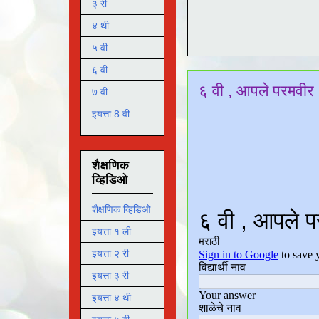
३ री
४ थी
५ वी
६ वी
६ वी , आपले परमवीर 
७ वी
इयत्ता 8 वी
शैक्षणिक
व्हिडिओ
शैक्षणिक व्हिडिओ
इयत्ता १ ली
इयत्ता २ री
इयत्ता ३ री
इयत्ता ४ थी