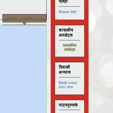
गोष्टी
चित्रमय गोष्टी
शुक्रवार, १७ सप्टेंबर, २०२१
शासकीय
अपडेट्स
दिवाळी
अभ्यास
दिवाळी अभ्यास
NAS सराव
पाठ्यपुस्तके