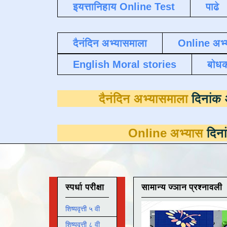
इयत्तानिहाय Online Test
पाढे
दैनंदिन अभ्यासमाला
Online अभ्
English Moral stories
बोध
दैनंदिन अभ्यास
Online अभ्यास
दिनांक 31 मार्च 
स्पर्धा परीक्षा
सामान्य ज्ञान प्रश्नावली
शिष्यवृत्ती ५ वी
शिष्यवृत्ती ८ वी