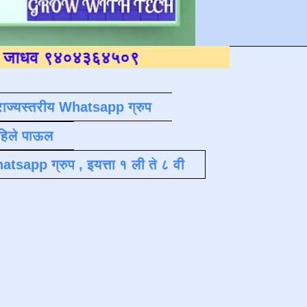
०४३६४५०९
.
राज्यस्तरीय Whatsapp ग्रुप
पहिले पाऊल
atsapp ग्रुप , इयत्ता १ ली ते ८ वी