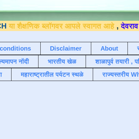
णिक ब्लॉगवर आपले स्वागत आहे
,
देवराव जाधव ९४
conditions
Disclaimer
About
ल्यमापन नोंदी
भारतीय खेळ
शाळापुर्व तयारी , 
ा
महाराष्ट्रातील पर्यटन स्थळे
राज्यस्तरीय Wh