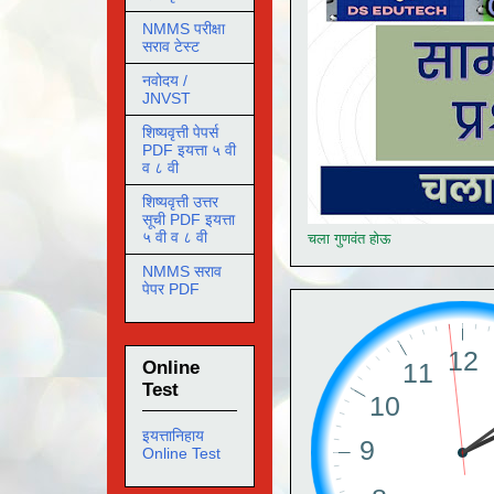
NMMS परीक्षा
सराव टेस्ट
नवोदय /
JNVST
शिष्यवृत्ती पेपर्स
PDF इयत्ता ५ वी
व ८ वी
शिष्यवृत्ती उत्तर
सूची PDF इयत्ता
५ वी व ८ वी
चला गुणवंत होऊ
NMMS सराव
पेपर PDF
Online
Test
इयत्तानिहाय
Online Test