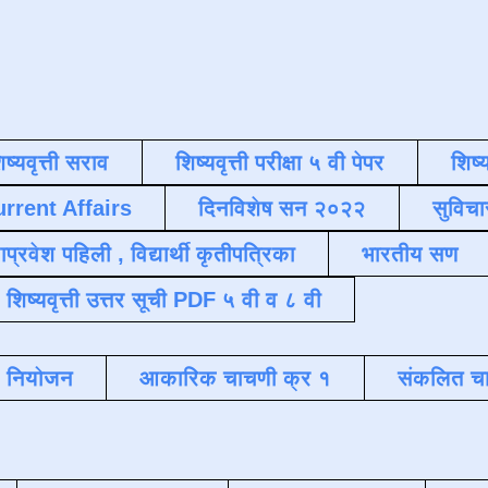
िष्यवृत्ती सराव
शिष्यवृत्ती परीक्षा ५ वी पेपर
शिष्य
urrent Affairs
दिनविशेष सन २०२२
सुविचा
याप्रवेश पहिली , विद्यार्थी कृतीपत्रिका
भारतीय सण
शिष्यवृत्ती उत्तर सूची PDF ५ वी व ८ वी
क नियोजन
आकारिक चाचणी क्र १
संकलित चा