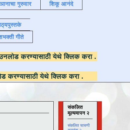
्ञानाचा गुरुवार
शिकू आनंदे
ाठ्यपुस्तके
शभक्ती गीते
 उपलब्ध ,
डाउनलोड करण्यासाठी येथे क्लिक करा
.
ी येथे क्लिक करा
.
संकलित
मूल्यमापन २
संकलित चाचणी
क्रमांक २