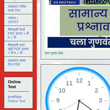
NMMS परीक्षा
सराव टेस्ट
नवोदय /
JNVST
शिष्यवृत्ती पेपर्स
PDF इयत्ता ५ वी
व ८ वी
शिष्यवृत्ती उत्तर
सूची PDF इयत्ता
५ वी व ८ वी
चला गुणवंत होऊ
NMMS सराव
पेपर PDF
Online
Test
इयत्तानिहाय
Online Test