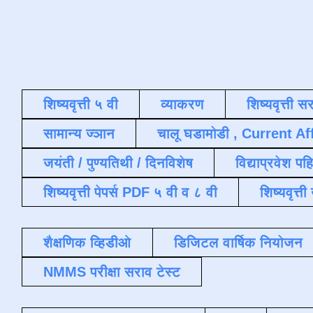
शिष्यवृत्ती ५ वी
व्याकरण
शिष्यवृत्ती स
सामान्य ज्ञान
चालू घडामोडी , Current Af
जयंती / पुण्यतिथी / दिनविशेष
विद्याप्रवेश पह
शिष्यवृत्ती पेपर्स PDF ५ वी व ८ वी
शिष्यवृत्
शैक्षणिक व्हिडीओ
डिजिटल वार्षिक नियोजन
NMMS परीक्षा सराव टेस्ट