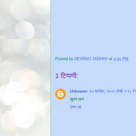
Posted by
DEVRAO JADHAV
at
४:४० PM
1 टिप्पणी:
Unknown
३० सप्टेंबर, २०२१ रोजी १:१८ 
खुपचं छान
उत्तर द्या