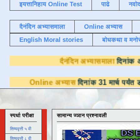
इयत्तानिहाय Online Test
पाढे
नवोद
दैनंदिन अभ्यासमाला
Online अभ्यास
English Moral stories
बोधकथा व मनो
दैनंदिन अभ्या
line अभ्यास
दिनांक 31 मार्च पर्यंत डाउनलोडसाठ
स्पर्धा परीक्षा
सामान्य ज्ञान प्रश्नावली
शिष्यवृत्ती ५ वी
शिष्यवृत्ती ८ वी