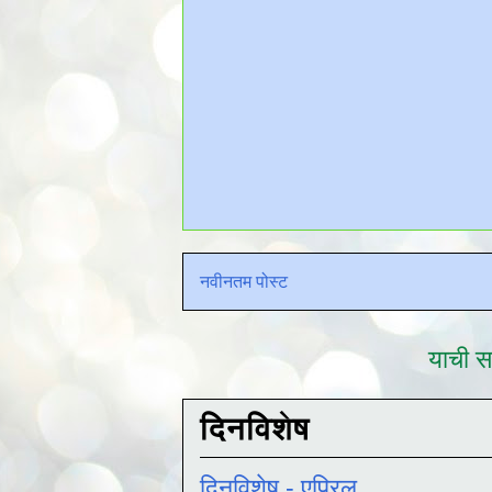
नवीनतम पोस्ट
याची सद
दिनविशेष
दिनविशेष - एप्रिल