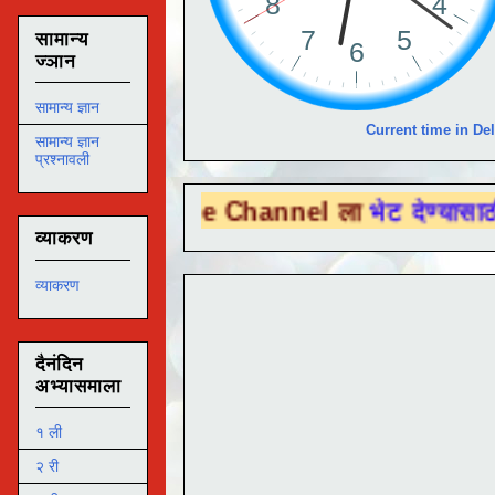
सामान्य
ज्ञान
सामान्य ज्ञान
Current time in Del
सामान्य ज्ञान
प्रश्नावली
u Tube Channel ला
भेट देण्यासाठी येथे क्लिक
व्याकरण
व्याकरण
दैनंदिन
अभ्यासमाला
१ ली
२ री