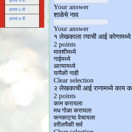
इयत्ता ५ वी
इयत्ता ६ वी
इयत्ता ७ वी