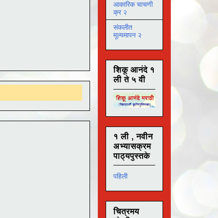
आकारिक चाचणी
क्र २
संकलीत
मूल्यमापन २
शिकू आनंदे १
ली ते ५ वी
१ ली , नवीन
अभ्यासक्रम
पाठ्यपुस्तके
पहिली
चित्रमय