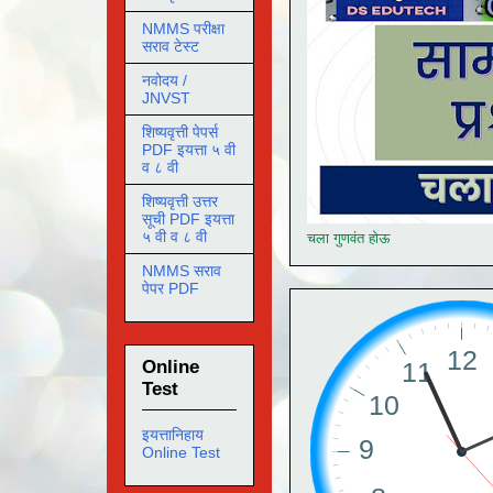
NMMS परीक्षा
सराव टेस्ट
नवोदय /
JNVST
शिष्यवृत्ती पेपर्स
PDF इयत्ता ५ वी
व ८ वी
शिष्यवृत्ती उत्तर
सूची PDF इयत्ता
५ वी व ८ वी
चला गुणवंत होऊ
NMMS सराव
पेपर PDF
Online
Test
इयत्तानिहाय
Online Test