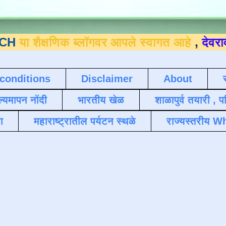
षणिक ब्लॉगवर आपले स्वागत आहे
,
देवराव जाधव ९
conditions
Disclaimer
About
ल्यमापन नोंदी
भारतीय खेळ
शाळापुर्व तयारी , 
ा
महाराष्ट्रातील पर्यटन स्थळे
राज्यस्तरीय Wh