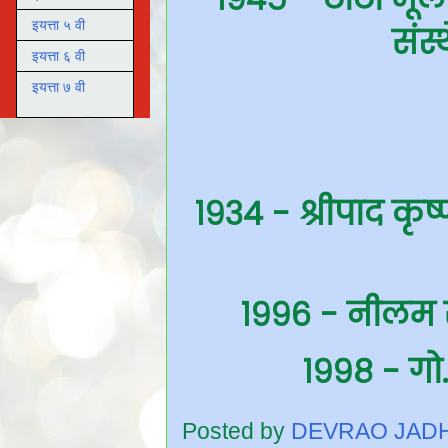
इयत्ता ५ वी
संस्
इयत्ता ६ वी
इयत्ता ७ वी
१९३४ - श्रीपाद क
१९९६ - नीलम संज
१९९८ - गो. 
Posted by
DEVRAO JAD