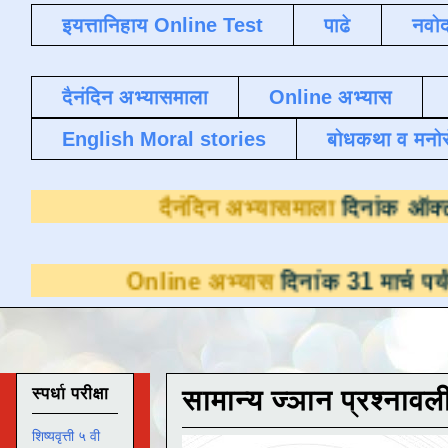
इयत्तानिहाय Online Test
पाढे
नवोद
दैनंदिन अभ्यासमाला
Online अभ्यास
English Moral stories
बोधकथा व मनो
दैनंदिन अभ्यासमाल
Online अभ्यास
दिनांक 31 मार्च पर्यंत डाउनलो
स्पर्धा परीक्षा
सामान्य ज्ञान प्रश्नावल
शिष्यवृत्ती ५ वी