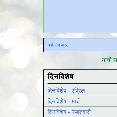
नवीनतम पोस्ट
याची सद
दिनविशेष
दिनविशेष - एप्रिल
दिनविशेष - मार्च
दिनविशेष - फेब्रुवारी