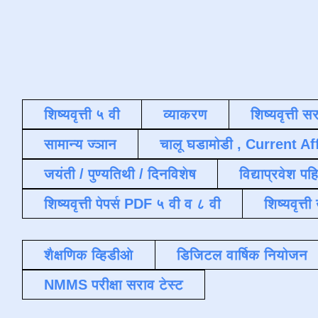
शिष्यवृत्ती ५ वी
व्याकरण
शिष्यवृत्ती स
सामान्य ज्ञान
चालू घडामोडी , Current Af
जयंती / पुण्यतिथी / दिनविशेष
विद्याप्रवेश पह
शिष्यवृत्ती पेपर्स PDF ५ वी व ८ वी
शिष्यवृत्
शैक्षणिक व्हिडीओ
डिजिटल वार्षिक नियोजन
NMMS परीक्षा सराव टेस्ट