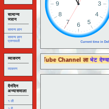
सामान्य
ज्ञान
सामान्य ज्ञान
सामान्य ज्ञान
प्रश्नावली
Current time in Del
व्याकरण
 You Tube Channel ला
भेट देण्यासाठी येथे क
व्याकरण
दैनंदिन
अभ्यासमाला
१ ली
२ री