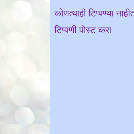
कोणत्याही टिप्पण्‍या नाही
टिप्पणी पोस्ट करा