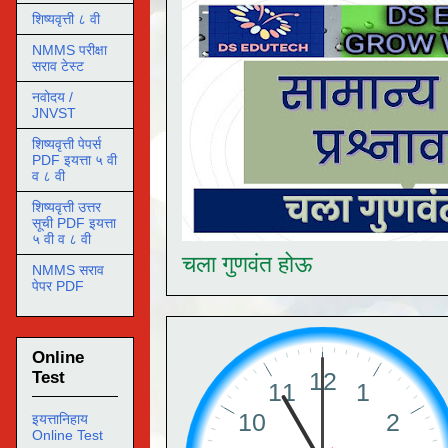
शिष्यवृत्ती ८ वी
NMMS परीक्षा
सराव टेस्ट
नवोदय /
JNVST
शिष्यवृत्ती पेपर्स
PDF इयत्ता ५ वी
व ८ वी
शिष्यवृत्ती उत्तर
सूची PDF इयत्ता
५ वी व ८ वी
चला गुणवंत होऊ
NMMS सराव
पेपर PDF
Online
Test
इयत्तानिहाय
Online Test