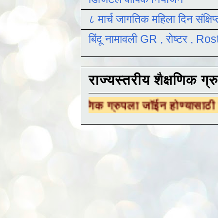
८ मार्च जागतिक महिला दिन संक्षिप
बिंदू नामावली GR , रोष्टर , R
राज्यस्तरीय शैक्षणिक ग्र
ीय शैक्षणिक ग्रुपला जॉईन होण्यासाठी
येथे क्लिक क