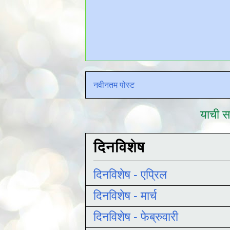
नवीनतम पोस्ट
याची सद
दिनविशेष
दिनविशेष - एप्रिल
दिनविशेष - मार्च
दिनविशेष - फेब्रुवारी