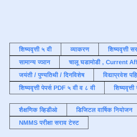
शिष्यवृत्ती ५ वी
व्याकरण
शिष्यवृत्ती स
सामान्य ज्ञान
चालू घडामोडी , Current Af
जयंती / पुण्यतिथी / दिनविशेष
विद्याप्रवेश पह
शिष्यवृत्ती पेपर्स PDF ५ वी व ८ वी
शिष्यवृत्
शैक्षणिक व्हिडीओ
डिजिटल वार्षिक नियोजन
NMMS परीक्षा सराव टेस्ट