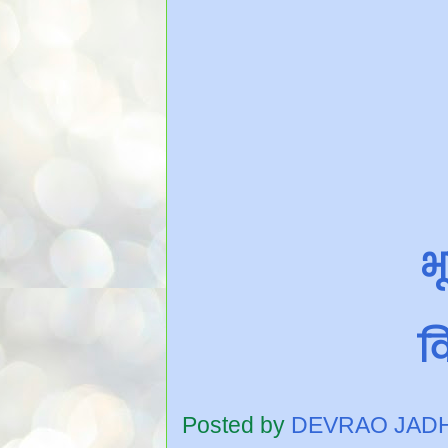
भ
वि
Posted by
DEVRAO JAD