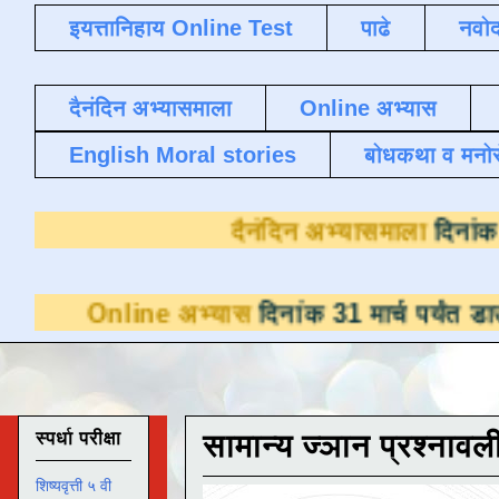
इयत्तानिहाय Online Test
पाढे
नवोद
दैनंदिन अभ्यासमाला
Online अभ्यास
English Moral stories
बोधकथा व मनो
दैनंदिन अभ्
ne अभ्यास
दिनांक 31 मार्च पर्यंत डाउनलोडसाठी 
स्पर्धा परीक्षा
सामान्य ज्ञान प्रश्नावल
शिष्यवृत्ती ५ वी