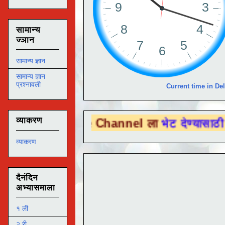
सामान्य
ज्ञान
सामान्य ज्ञान
सामान्य ज्ञान
प्रश्नावली
Current time in Del
व्याकरण
 Tube Channel ला
भेट देण्यासाठी येथे क्लिक क
व्याकरण
दैनंदिन
अभ्यासमाला
१ ली
२ री