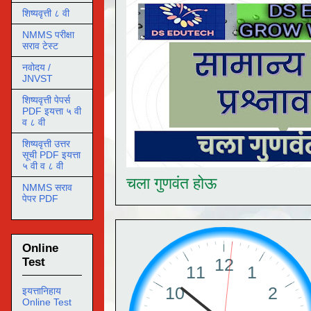
शिष्यवृत्ती ८ वी
NMMS परीक्षा
सराव टेस्ट
नवोदय /
JNVST
शिष्यवृत्ती पेपर्स
PDF इयत्ता ५ वी
व ८ वी
शिष्यवृत्ती उत्तर
सूची PDF इयत्ता
५ वी व ८ वी
चला गुणवंत होऊ
NMMS सराव
पेपर PDF
Online
Test
इयत्तानिहाय
Online Test