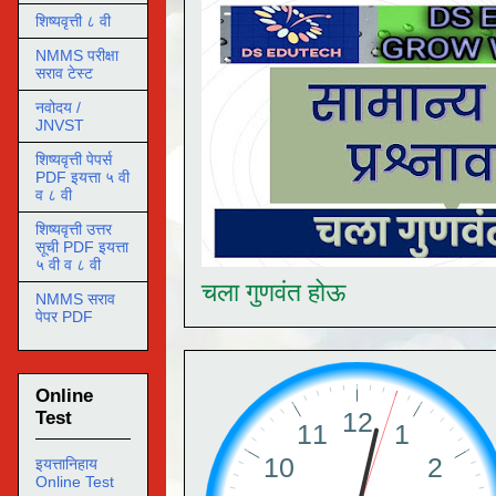
शिष्यवृत्ती ८ वी
NMMS परीक्षा
सराव टेस्ट
नवोदय /
JNVST
शिष्यवृत्ती पेपर्स
PDF इयत्ता ५ वी
व ८ वी
शिष्यवृत्ती उत्तर
सूची PDF इयत्ता
५ वी व ८ वी
चला गुणवंत होऊ
NMMS सराव
पेपर PDF
Online
Test
इयत्तानिहाय
Online Test