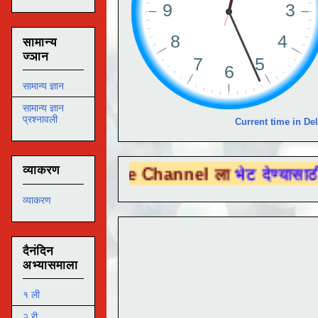
सामान्य
ज्ञान
सामान्य ज्ञान
सामान्य ज्ञान
प्रश्नावली
Current time in Del
व्याकरण
 Tube Channel ला
भेट देण्यासाठी येथे क्लिक 
व्याकरण
दैनंदिन
अभ्यासमाला
१ ली
२ री