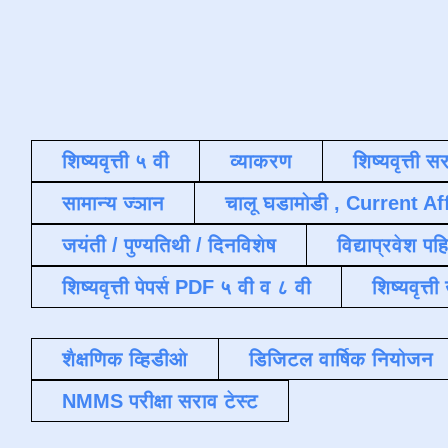
शिष्यवृत्ती ५ वी
व्याकरण
शिष्यवृत्ती स
सामान्य ज्ञान
चालू घडामोडी , Current Af
जयंती / पुण्यतिथी / दिनविशेष
विद्याप्रवेश पह
शिष्यवृत्ती पेपर्स PDF ५ वी व ८ वी
शिष्यवृत्
शैक्षणिक व्हिडीओ
डिजिटल वार्षिक नियोजन
NMMS परीक्षा सराव टेस्ट