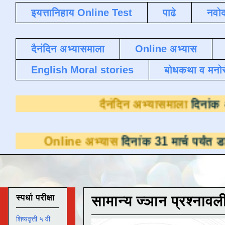
इयत्तानिहाय Online Test
पाढे
नवोद
दैनंदिन अभ्यासमाला
Online अभ्यास
English Moral stories
बोधकथा व मनो
दैनंदिन अभ्य
ine अभ्यास
दिनांक 31 मार्च पर्यंत डाउनलोडसाठी 
स्पर्धा परीक्षा
सामान्य ज्ञान प्रश्नावल
शिष्यवृत्ती ५ वी