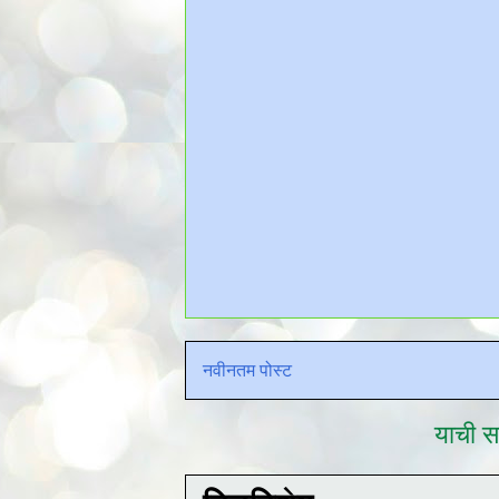
नवीनतम पोस्ट
याची सद