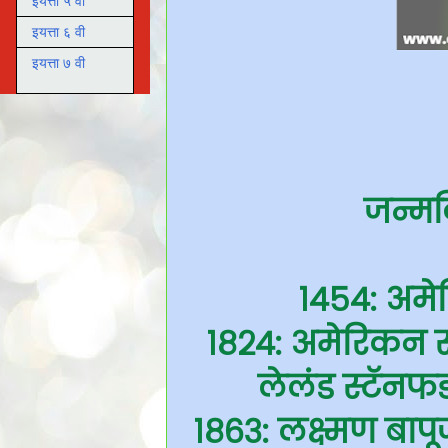
इयत्ता ५ वी
इयत्ता ६ वी
इयत्ता ७ वी
जन्मद
१४५४: अमे
१८२४: अमेरिकन स्
लेलंड स्टॅनफर्
१८६३: लक्ष्मण बा