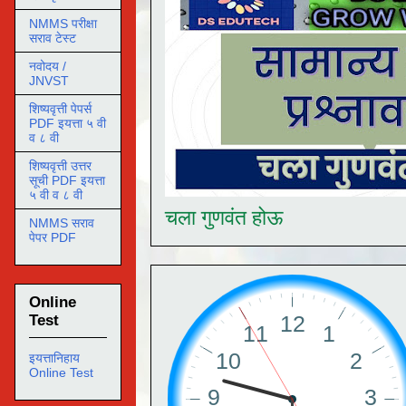
NMMS परीक्षा
सराव टेस्ट
नवोदय /
JNVST
शिष्यवृत्ती पेपर्स
PDF इयत्ता ५ वी
व ८ वी
शिष्यवृत्ती उत्तर
सूची PDF इयत्ता
५ वी व ८ वी
चला गुणवंत होऊ
NMMS सराव
पेपर PDF
Online
Test
इयत्तानिहाय
Online Test