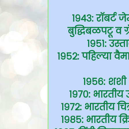
१९४३: रॉबर्ट 
बुद्धिबळपटू व ग्
१९५१: उस्
१९५२: पहिल्या वै
१९५६: शशी थर
१९७०: भारतीय उ
१९७२: भारतीय चित
१९८५: भारतीय क्र