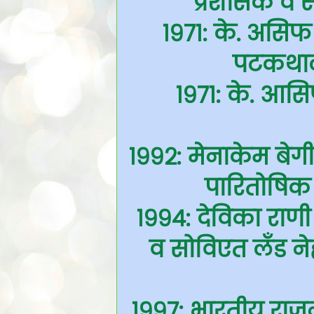
प्रशासक व सं
१९७१: के. असिफ –
पटकथाल
१९७१: के. आसिफ,
१९९२: मेनाकेम बेगी
पारितोषिक 
१९९४: देविका राणी 
व सोविएत लँड नेह
१९९७: भारतीय राजनीत