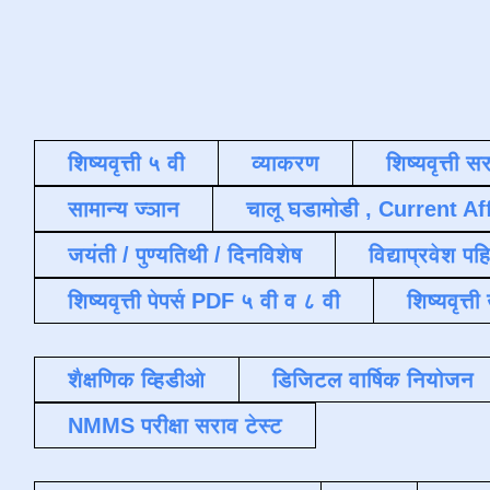
शिष्यवृत्ती ५ वी
व्याकरण
शिष्यवृत्ती स
सामान्य ज्ञान
चालू घडामोडी , Current Af
जयंती / पुण्यतिथी / दिनविशेष
विद्याप्रवेश पह
शिष्यवृत्ती पेपर्स PDF ५ वी व ८ वी
शिष्यवृत्
शैक्षणिक व्हिडीओ
डिजिटल वार्षिक नियोजन
NMMS परीक्षा सराव टेस्ट