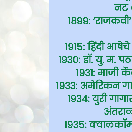
नट (म
१८९९: ’राजकवी’
१९१५: हिंदी भाषेचे
१९३०: डॉ. यु. म. 
१९३१: माजी कें
१९३३: अमेरिकन गा
१९३४: युरी गागा
अंतराळव
१९३५: क्वालकॉम क