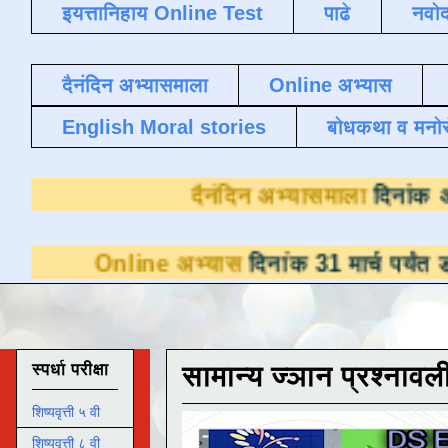
इयत्तानिहाय Online Test
पाढे
नवोद
दैनंदिन अभ्यासमाला
Online अभ्यास
English Moral stories
बोधकथा व मनो
दैनंदिन अभ्यास
nline अभ्यास
दिनांक 31 मार्च पर्यंत डाउनलोडसा
स्पर्धा परीक्षा
सामान्य ज्ञान प्रश्नावल
शिष्यवृत्ती ५ वी
शिष्यवृत्ती ८ वी