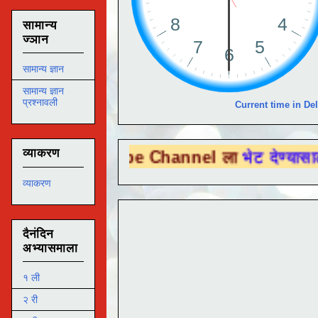
सामान्य
ज्ञान
सामान्य ज्ञान
सामान्य ज्ञान
प्रश्नावली
Current time in Del
व्याकरण
ou Tube Channel ला
भेट देण्यासाठी येथे क्ल
व्याकरण
दैनंदिन
अभ्यासमाला
१ ली
२ री