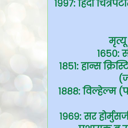
१९९७: हिंदी चित्
मृत्य
१६५०: स
१८५१: हान्स क्रिस
(ज
१८८८: विल्हेल्म (
१९६९: सर होर्मुसज