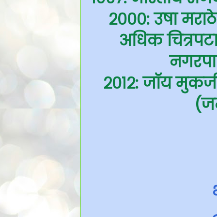
२०००: उषा मराठे
अधिक चित्रपटात
नगरपाल
२०१२: जॉय मुकर्
(जन