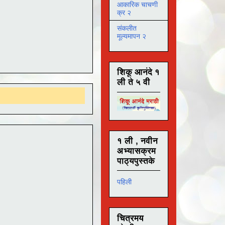
आकारिक चाचणी
क्र २
संकलीत
मूल्यमापन २
शिकू आनंदे १
ली ते ५ वी
१ ली , नवीन
अभ्यासक्रम
पाठ्यपुस्तके
पहिली
चित्रमय