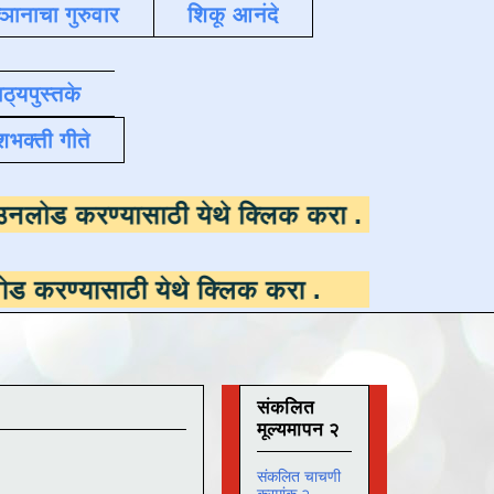
्ञानाचा गुरुवार
शिकू आनंदे
ाठ्यपुस्तके
शभक्ती गीते
उपलब्ध ,
डाउनलोड करण्यासाठी येथे क्लिक करा
.
ठी येथे क्लिक करा
.
संकलित
मूल्यमापन २
संकलित चाचणी
क्रमांक २