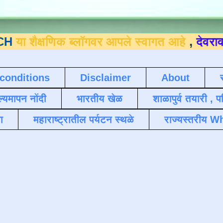
षणिक ब्लॉगवर आपले स्वागत आहे
,
देवराव जाधव ९
conditions
Disclaimer
About
ल्यमापन नोंदी
भारतीय खेळ
शाळापुर्व तयारी , 
ा
महाराष्ट्रातील पर्यटन स्थळे
राज्यस्तरीय Wh