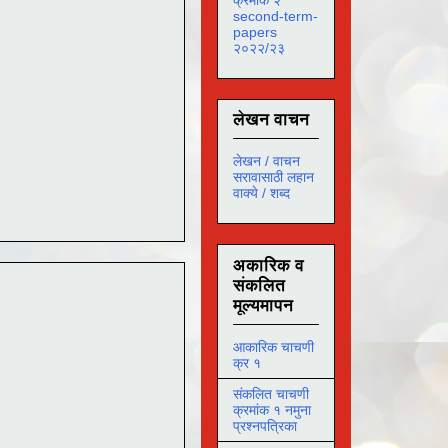
second-term-
papers
२०२२/२३
लेखन वाचन
लेखन / वाचन
सरावासाठी लहान
वाक्ये / शब्द
अकारिक व
संकलित
मूल्यमापन
आकारिक चाचणी
क्र १
संकलित चाचणी
क्रमांक १ नमुना
प्रश्नपत्रिका