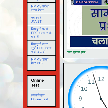
NMMS परीक्षा
सराव टेस्ट
नवोदय /
JNVST
शिष्यवृत्ती पेपर्स
PDF इयत्ता ५ वी
व ८ वी
शिष्यवृत्ती उत्तर
सूची PDF इयत्ता
५ वी व ८ वी
चला गुणवंत होऊ
NMMS सराव
पेपर PDF
Online
Test
इयत्तानिहाय
Online Test