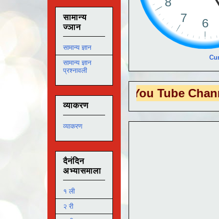
सामान्य
ज्ञान
सामान्य ज्ञान
Cur
सामान्य ज्ञान
प्रश्नावली
S EDUTECH
या You Tube Channel ला
भेट 
व्याकरण
व्याकरण
दैनंदिन
अभ्यासमाला
१ ली
२ री