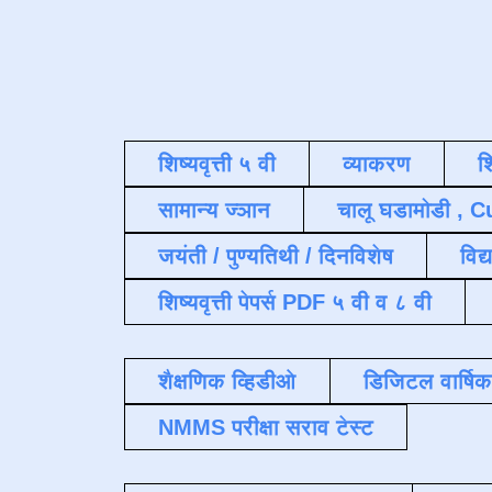
शिष्यवृत्ती ५ वी
व्याकरण
श
सामान्य ज्ञान
चालू घडामोडी , C
जयंती / पुण्यतिथी / दिनविशेष
विद्
शिष्यवृत्ती पेपर्स PDF ५ वी व ८ वी
शैक्षणिक व्हिडीओ
डिजिटल वार्षि
NMMS परीक्षा सराव टेस्ट