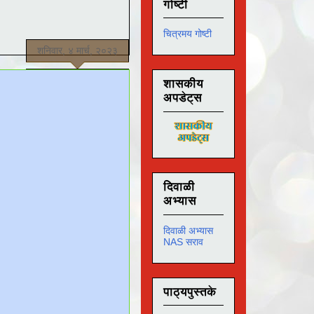
गोष्टी
चित्रमय गोष्टी
शनिवार, ४ मार्च, २०२३
शासकीय
अपडेट्स
दिवाळी
अभ्यास
दिवाळी अभ्यास
NAS सराव
पाठ्यपुस्तके