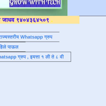
४०४३६४५०९
.
राज्यस्तरीय Whatsapp ग्रुप
पहिले पाऊल
atsapp ग्रुप , इयत्ता १ ली ते ८ वी