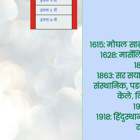
इयत्ता ५ वी
इयत्ता ६ वी
इयत्ता ७ वी
१६१५: मोघल साम
१६२८: मार्से
१
१८६३: सर सया
संस्थानिक, पड
केले. व
१९
१९१८: हिंदुस
र