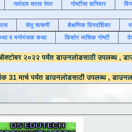
नवोदय सराव पेपर
गोष्टींचा शनिवार
विज
यास
सेतू चाचणी
शैक्षणिक दिनदर्शिका
प
कथा व मनोरंजक कथा
किशोर मासिक गोष्टी
दे
ाला
दिनांक ऑक्टोबर २०२२ पर्यंत डाउनलोडसाठी 
 पर्यंत डाउनलोडसाठी उपलब्ध ,
डाउनलोड करण्यासा