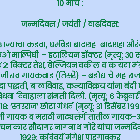
१० मार्च
:
जन्मदिवस / जयंती / वाढदिवस:
्राज्याचा कडवा, धर्मवेडा बादशहा बादशहा और
लिओ माल्पिघी – इटालियन डॉक्टर (मृत्यू: ३० स
८१२: विक्टर तेश, बेल्जियन वकील व कायदा मंत्
जीराव गायकवाड (तिसरे) – बडोद्याचे महाराज
दा पद्धती, बालविवाह, कन्याविक्रय यांना बंदी
िधवा विवाहाला संमती दिली. (मृत्यू: ६ फेब्रुवा
१८: ’स्वरराज’ छोटा गंधर्व (मृत्यू: ३१ डिसेंबर १९
्थानी गायक व मराठी नाट्यसंगीतातील गायक-
चनाकार सौदागर नागनाथ गोरे यांचा जन्मदि
१९२९: कविवर्य मंगेश पाडगावकर