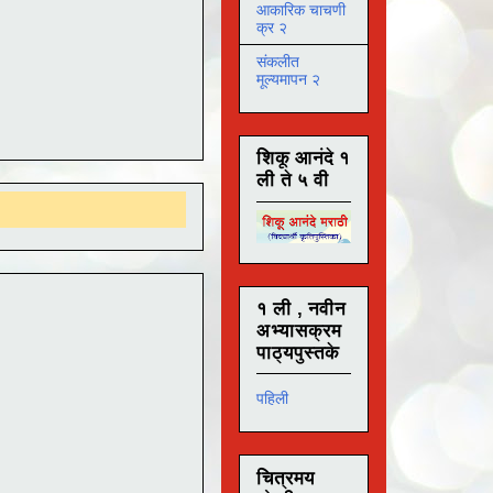
आकारिक चाचणी
क्र २
संकलीत
मूल्यमापन २
शिकू आनंदे १
ली ते ५ वी
१ ली , नवीन
अभ्यासक्रम
पाठ्यपुस्तके
पहिली
चित्रमय