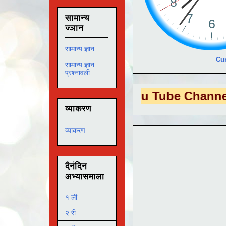
सामान्य
ज्ञान
सामान्य ज्ञान
Cur
सामान्य ज्ञान
प्रश्नावली
EDUTECH
या You Tube Channel ला
भेट दे
व्याकरण
व्याकरण
दैनंदिन
अभ्यासमाला
१ ली
२ री