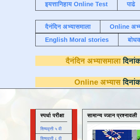
इयत्तानिहाय Online Test
पाढे
दैनंदिन अभ्यासमाला
Online अभ्
English Moral stories
बोध
दैनंदिन अभ्य
Online अभ्यास
दिनांक 31 मार्च प
स्पर्धा परीक्षा
सामान्य ज्ञान प्रश्नावली
शिष्यवृत्ती ५ वी
शिष्यवृत्ती ८ वी