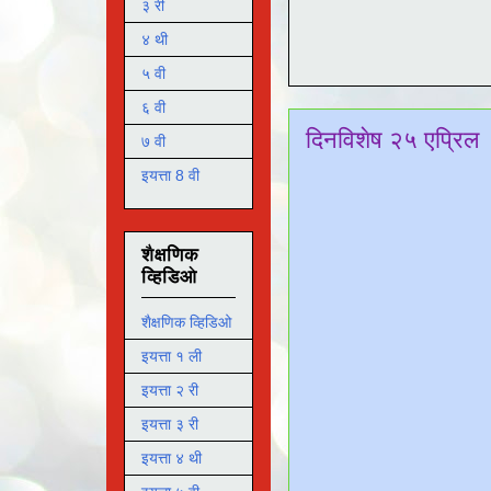
३ री
४ थी
५ वी
६ वी
दिनविशेष २५ एप्रिल
७ वी
इयत्ता 8 वी
शैक्षणिक
व्हिडिओ
शैक्षणिक व्हिडिओ
इयत्ता १ ली
इयत्ता २ री
इयत्ता ३ री
इयत्ता ४ थी