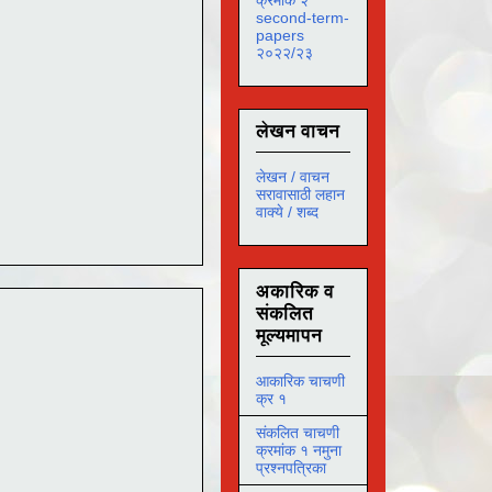
second-term-
papers
२०२२/२३
लेखन वाचन
लेखन / वाचन
सरावासाठी लहान
वाक्ये / शब्द
अकारिक व
संकलित
मूल्यमापन
आकारिक चाचणी
क्र १
संकलित चाचणी
क्रमांक १ नमुना
प्रश्नपत्रिका