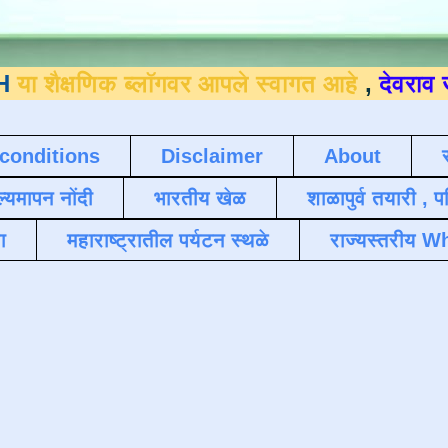
िक ब्लॉगवर आपले स्वागत आहे
,
देवराव जाधव ९४०
conditions
Disclaimer
About
ल्यमापन नोंदी
भारतीय खेळ
शाळापुर्व तयारी , 
ा
महाराष्ट्रातील पर्यटन स्थळे
राज्यस्तरीय Wh