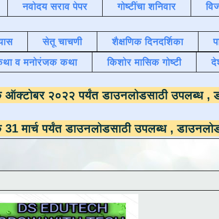
नवोदय सराव पेपर
गोष्टींचा शनिवार
विज
यास
सेतू चाचणी
शैक्षणिक दिनदर्शिका
प
कथा व मनोरंजक कथा
किशोर मासिक गोष्टी
दे
ासमाला
दिनांक ऑक्टोबर २०२२ पर्यंत डाउनलोडसाठ
र्यंत डाउनलोडसाठी उपलब्ध ,
डाउनलोड करण्यासाठी