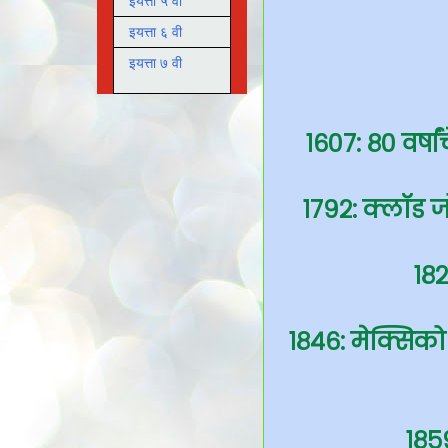
इयत्ता ५ वी
इयत्ता ६ वी
इयत्ता ७ वी
१६०७: ८० वर्षा
१७९२: क्लॉड जो
१८२
१८४६: मेक्सिको
१८५