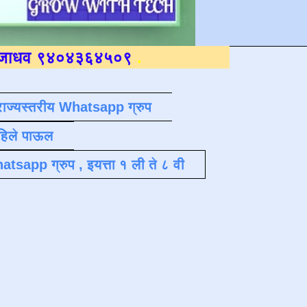
४३६४५०९
.
राज्यस्तरीय Whatsapp ग्रुप
पहिले पाऊल
atsapp ग्रुप , इयत्ता १ ली ते ८ वी