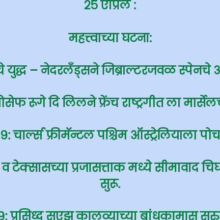
२५ एप्रिल
:
महत्त्वाच्या घटना:
ंचे युद्ध – नेदरलँड्सने जिब्राल्टरजवळ स्पेनच
सेफ रूगे दि लिलने फ्रेंच राष्ट्रगीत ला मार्स
९: चार्ल्स फ्रीमॅन्टल पश्चिम ऑस्ट्रेलियाला पो
 व टेक्सासच्या प्रजासत्ताक मध्ये सीमावा
सुरू.
९: प्रसिध्द सुएझ कालव्याच्या बांधकामास सुरु