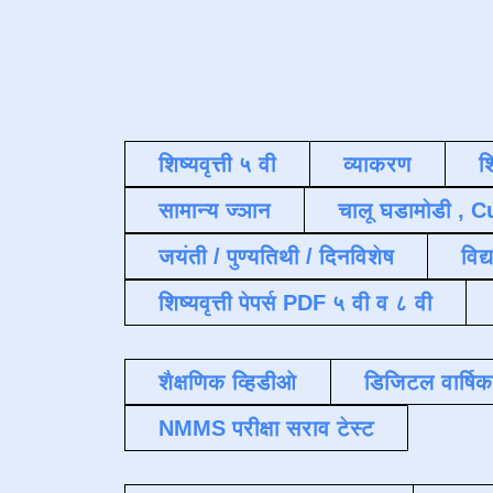
शिष्यवृत्ती ५ वी
व्याकरण
श
सामान्य ज्ञान
चालू घडामोडी , C
जयंती / पुण्यतिथी / दिनविशेष
विद्
शिष्यवृत्ती पेपर्स PDF ५ वी व ८ वी
शैक्षणिक व्हिडीओ
डिजिटल वार्षि
NMMS परीक्षा सराव टेस्ट