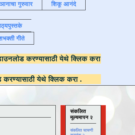
्ञानाचा गुरुवार
शिकू आनंदे
ाठ्यपुस्तके
शभक्ती गीते
ी उपलब्ध ,
डाउनलोड करण्यासाठी येथे क्लिक करा
 येथे क्लिक करा
.
संकलित
मूल्यमापन २
संकलित चाचणी
क्रमांक २