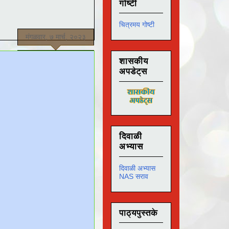
गोष्टी
चित्रमय गोष्टी
मंगळवार, ७ मार्च, २०२३
शासकीय
अपडेट्स
दिवाळी
अभ्यास
दिवाळी अभ्यास
NAS सराव
पाठ्यपुस्तके