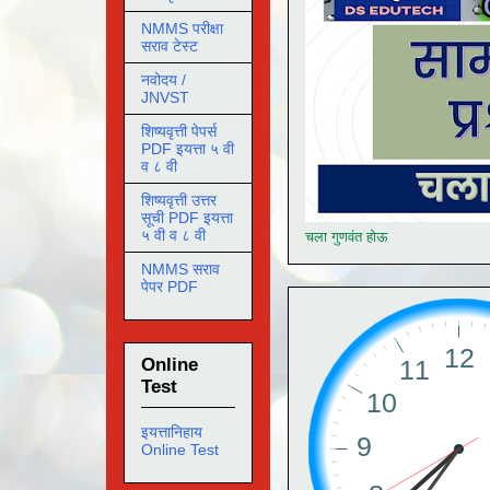
NMMS परीक्षा
सराव टेस्ट
नवोदय /
JNVST
शिष्यवृत्ती पेपर्स
PDF इयत्ता ५ वी
व ८ वी
शिष्यवृत्ती उत्तर
सूची PDF इयत्ता
५ वी व ८ वी
चला गुणवंत होऊ
NMMS सराव
पेपर PDF
Online
Test
इयत्तानिहाय
Online Test