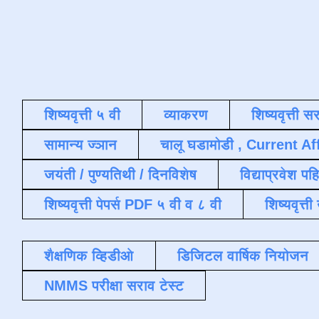
शिष्यवृत्ती ५ वी
व्याकरण
शिष्यवृत्ती स
सामान्य ज्ञान
चालू घडामोडी , Current Af
जयंती / पुण्यतिथी / दिनविशेष
विद्याप्रवेश पह
शिष्यवृत्ती पेपर्स PDF ५ वी व ८ वी
शिष्यवृत्
शैक्षणिक व्हिडीओ
डिजिटल वार्षिक नियोजन
NMMS परीक्षा सराव टेस्ट