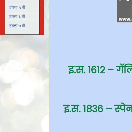
इयत्ता ५ वी
इयत्ता ६ वी
इयत्ता ७ वी
इ.स. १६१२ – गॅल
इ.स. १८३६ – स्पेन