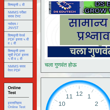
शिष्यवृत्ती ८ वी
NMMS परीक्षा
सराव टेस्ट
नवोदय /
JNVST
शिष्यवृत्ती पेपर्स
PDF इयत्ता ५ वी
व ८ वी
शिष्यवृत्ती उत्तर
सूची PDF इयत्ता
५ वी व ८ वी
चला गुणवंत होऊ
NMMS सराव
पेपर PDF
Online
Test
इयत्तानिहाय
Online Test