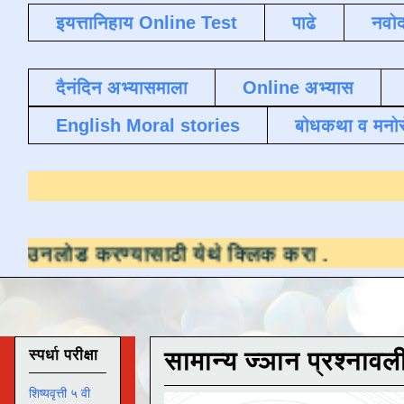
इयत्तानिहाय Online Test
पाढे
नवोद
दैनंदिन अभ्यासमाला
Online अभ्यास
English Moral stories
बोधकथा व मनो
ण्यासाठी येथे क्लिक करा
.
स्पर्धा परीक्षा
सामान्य ज्ञान प्रश्नावल
शिष्यवृत्ती ५ वी