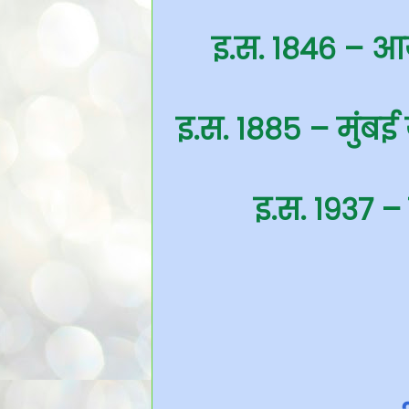
इ.स. १८४६ – आयो
इ.स. १८८५ – मुंबई य
इ.स. १९३७ – 