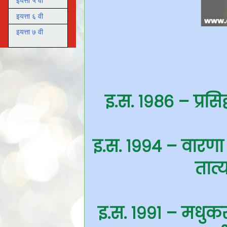
इयत्ता ५ वी
इयत्ता ६ वी
इयत्ता ७ वी
इ.स. १९८६ – प्रसिद
इ.स. १९९४ – वारण
तात्
इ.स. १९९१ – मधुकर