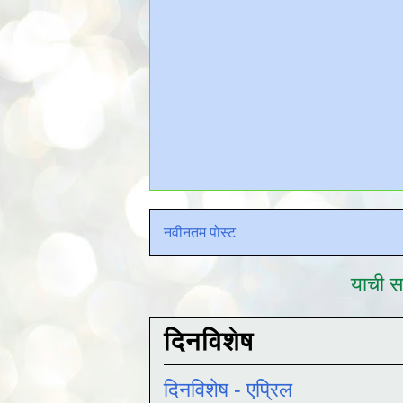
नवीनतम पोस्ट
याची सद
दिनविशेष
दिनविशेष - एप्रिल