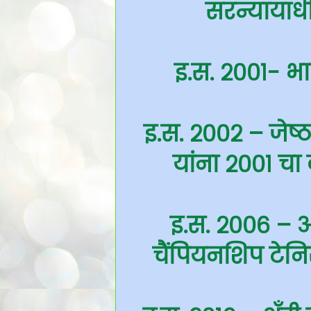
सरन्यायाधी
इ.स. २००१- भा
इ.स. २००२ – जेष्ठ 
यांना २००१ चा
इ.स. २००६ – 
चैंपियनशिप टेनि