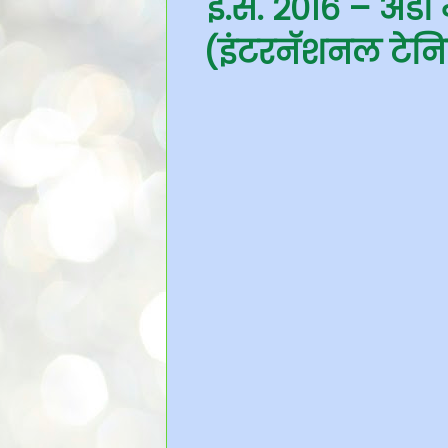
इ.स. २०१६ – अँडी
(इंटरनॅशनल टेनि