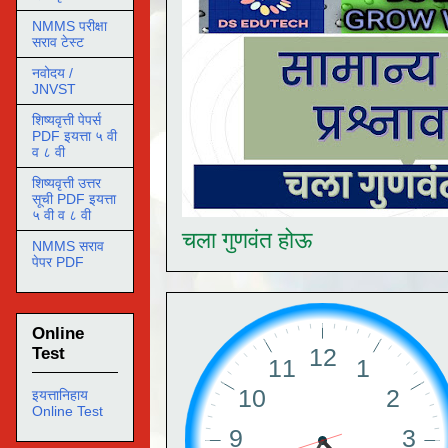
NMMS परीक्षा
सराव टेस्ट
नवोदय /
JNVST
शिष्यवृत्ती पेपर्स
PDF इयत्ता ५ वी
व ८ वी
शिष्यवृत्ती उत्तर
सूची PDF इयत्ता
५ वी व ८ वी
चला गुणवंत होऊ
NMMS सराव
पेपर PDF
Online
Test
इयत्तानिहाय
Online Test