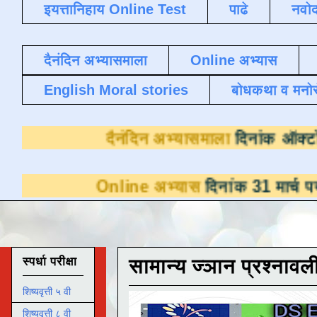
इयत्तानिहाय Online Test
पाढे
नवोद
दैनंदिन अभ्यासमाला
Online अभ्यास
English Moral stories
बोधकथा व मनो
दैनंदिन अभ्यासम
nline अभ्यास
दिनांक 31 मार्च पर्यंत डाउनलोडस
स्पर्धा परीक्षा
सामान्य ज्ञान प्रश्नावल
शिष्यवृत्ती ५ वी
शिष्यवृत्ती ८ वी