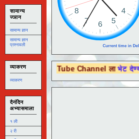
सामान्य
ज्ञान
सामान्य ज्ञान
सामान्य ज्ञान
प्रश्नावली
Current time in Del
व्याकरण
You Tube Channel ला
भेट देण्यासाठी येथे क्ल
व्याकरण
दैनंदिन
अभ्यासमाला
१ ली
२ री