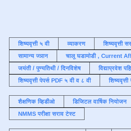
शिष्यवृत्ती ५ वी
व्याकरण
शिष्यवृत्ती स
सामान्य ज्ञान
चालू घडामोडी , Current Af
जयंती / पुण्यतिथी / दिनविशेष
विद्याप्रवेश पह
शिष्यवृत्ती पेपर्स PDF ५ वी व ८ वी
शिष्यवृत्
शैक्षणिक व्हिडीओ
डिजिटल वार्षिक नियोजन
NMMS परीक्षा सराव टेस्ट