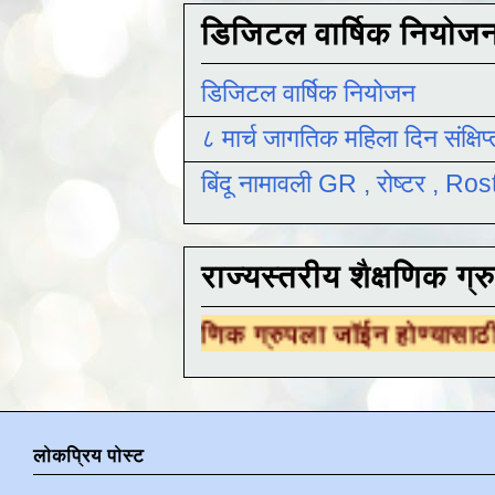
डिजिटल वार्षिक नियोज
डिजिटल वार्षिक नियोजन
८ मार्च जागतिक महिला दिन संक्षिप
बिंदू नामावली GR , रोष्टर , R
राज्यस्तरीय शैक्षणिक ग्र
 शैक्षणिक ग्रुपला जॉईन होण्यासाठी
येथे क्लिक करा
लोकप्रिय पोस्ट