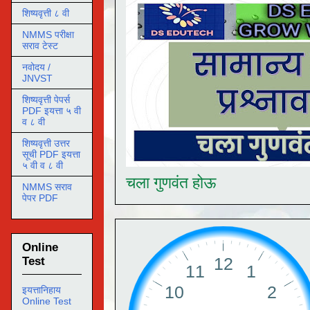
शिष्यवृत्ती ८ वी
NMMS परीक्षा
सराव टेस्ट
नवोदय /
JNVST
शिष्यवृत्ती पेपर्स
PDF इयत्ता ५ वी
व ८ वी
शिष्यवृत्ती उत्तर
सूची PDF इयत्ता
५ वी व ८ वी
चला गुणवंत होऊ
NMMS सराव
पेपर PDF
Online
Test
इयत्तानिहाय
Online Test