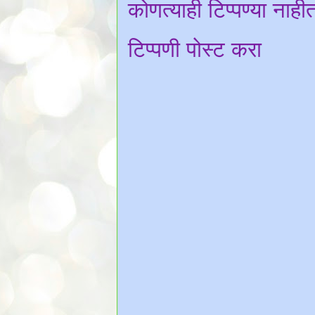
कोणत्याही टिप्पण्‍या नाही
टिप्पणी पोस्ट करा