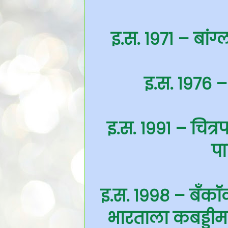
इ.स. १९७१ – बांग्
इ.स. १९७६ – 
इ.स. १९९१ – चित्
पा
इ.स. १९९८ – बँकॉक
भारताला कबड्डीम