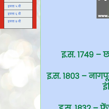
इयत्ता ५ वी
इयत्ता ६ वी
इयत्ता ७ वी
इ.स. १७४९ – छ
इ.स. १८०३ – नागप
इ
इ.स. १८३२ – फ्