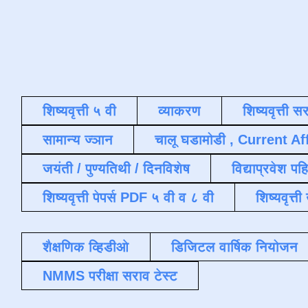
शिष्यवृत्ती ५ वी
व्याकरण
शिष्यवृत्ती स
सामान्य ज्ञान
चालू घडामोडी , Current Af
जयंती / पुण्यतिथी / दिनविशेष
विद्याप्रवेश पह
शिष्यवृत्ती पेपर्स PDF ५ वी व ८ वी
शिष्यवृत्
शैक्षणिक व्हिडीओ
डिजिटल वार्षिक नियोजन
NMMS परीक्षा सराव टेस्ट