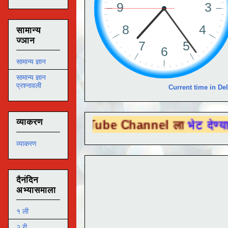
सामान्य
ज्ञान
सामान्य ज्ञान
सामान्य ज्ञान
प्रश्नावली
Current time in Del
व्याकरण
 You Tube Channel ला
भेट देण्यासाठी येथे क
व्याकरण
दैनंदिन
अभ्यासमाला
१ ली
२ री