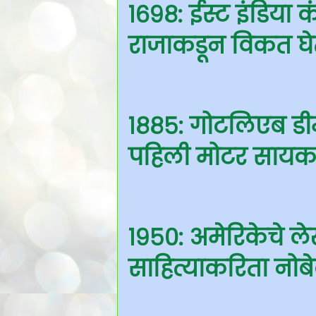
१६९८: ईस्ट इंडिया 
राजाकडून विकत घे
१८८५: गोटलिएब डी
पहिली मोटर सायक
१९५०: अमेरिकेचे 
साहित्याकरिता नोबे