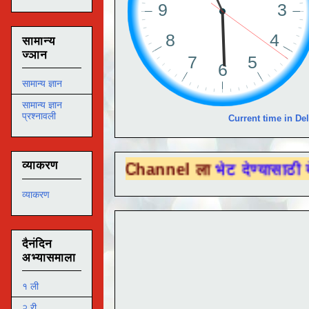
सामान्य
ज्ञान
सामान्य ज्ञान
सामान्य ज्ञान
प्रश्नावली
Current time in Del
व्याकरण
Tube Channel ला
भेट देण्यासाठी येथे क्लिक क
व्याकरण
दैनंदिन
अभ्यासमाला
१ ली
२ री