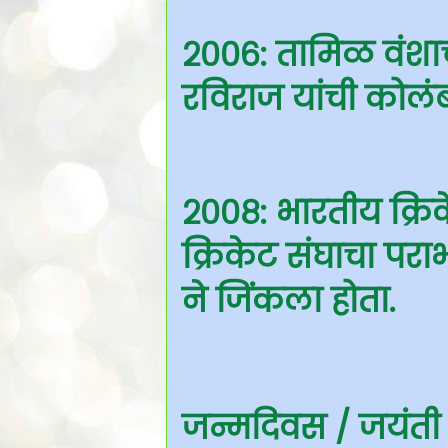
२००६: तामिळ वंशाच
रविराज यांची कोलंबो
२००८: भारतीय क्रि
क्रिकेट संघाचा पर
ने जिंकला होता.
जन्मदिवस / जयंती