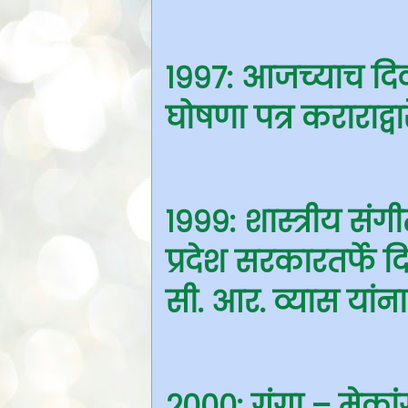
१९९७: आजच्याच दिव
घोषणा पत्र कराराद्व
१९९९: शास्त्रीय सं
प्रदेश सरकारतर्फे 
सी. आर. व्यास यांन
२०००: गंगा – मेकां