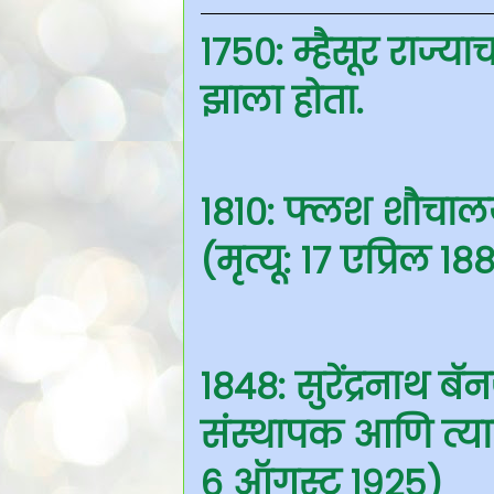
१७५०: म्हैसूर राज्
झाला होता.
१८१०: फ्लश शौचालय च
(मृत्यू: १७ एप्रिल १८
१८४८: सुरेंद्रनाथ बॅन
संस्थापक आणि त्यातील
६ ऑगस्ट १९२५)