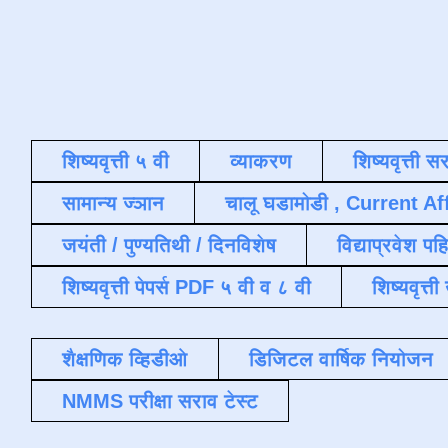
शिष्यवृत्ती ५ वी
व्याकरण
शिष्यवृत्ती स
सामान्य ज्ञान
चालू घडामोडी , Current Af
जयंती / पुण्यतिथी / दिनविशेष
विद्याप्रवेश पह
शिष्यवृत्ती पेपर्स PDF ५ वी व ८ वी
शिष्यवृत्
शैक्षणिक व्हिडीओ
डिजिटल वार्षिक नियोजन
NMMS परीक्षा सराव टेस्ट