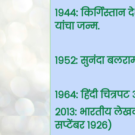
१९४४: किर्गिस्तान 
यांचा जन्म.
१९५२: सुनंदा बलर
१९६४: हिंदी चित्रप
२०१३: भारतीय लेखक
सप्टेंबर १९२६)