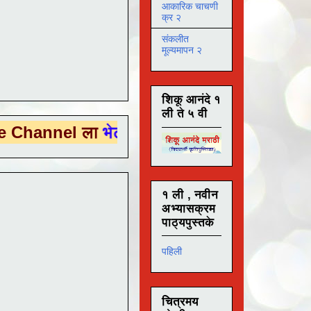
आकारिक चाचणी
क्र २
संकलीत
मूल्यमापन २
शिकू आनंदे १
ली ते ५ वी
l ला
भेट देण्यासाठी येथे क्लिक करा .
१ ली , नवीन
अभ्यासक्रम
पाठ्यपुस्तके
पहिली
चित्रमय