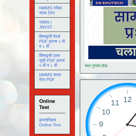
NMMS परीक्षा
सराव टेस्ट
नवोदय /
JNVST
शिष्यवृत्ती पेपर्स
PDF इयत्ता ५ वी
व ८ वी
शिष्यवृत्ती उत्तर
सूची PDF इयत्ता
५ वी व ८ वी
चला गुणवंत होऊ
NMMS सराव
पेपर PDF
Online
Test
इयत्तानिहाय
Online Test