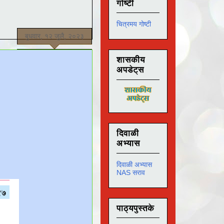
गोष्टी
चित्रमय गोष्टी
बुधवार, १२ जुलै, २०२३
शासकीय
अपडेट्स
दिवाळी
अभ्यास
दिवाळी अभ्यास
NAS सराव
पाठ्यपुस्तके