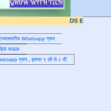
DS EDUTECH
या शैक्षणिक
राज्यस्तरीय Whatsapp ग्रुप
पहिले पाऊल
atsapp ग्रुप , इयत्ता १ ली ते ८ वी