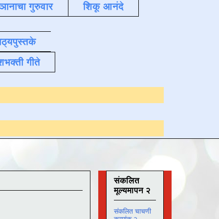
्ञानाचा गुरुवार
शिकू आनंदे
ाठ्यपुस्तके
शभक्ती गीते
Online अभ्यास
दिनां
संकलित
मूल्यमापन २
संकलित चाचणी
क्रमांक २