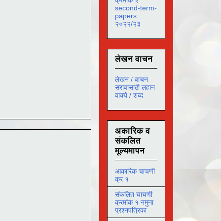
second-term-
papers
२०२२/२३
लेखन वाचन
लेखन / वाचन
सरावासाठी लहान
वाक्ये / शब्द
अकारिक व
संकलित
मूल्यमापन
आकारिक चाचणी
क्र १
संकलित चाचणी
क्रमांक १ नमुना
प्रश्नपत्रिका