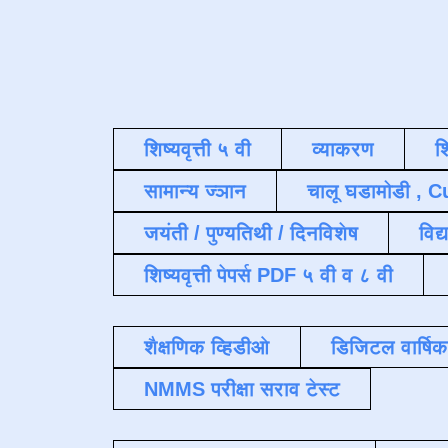
शिष्यवृत्ती ५ वी
व्याकरण
श
सामान्य ज्ञान
चालू घडामोडी , C
जयंती / पुण्यतिथी / दिनविशेष
विद्
शिष्यवृत्ती पेपर्स PDF ५ वी व ८ वी
शैक्षणिक व्हिडीओ
डिजिटल वार्षि
NMMS परीक्षा सराव टेस्ट