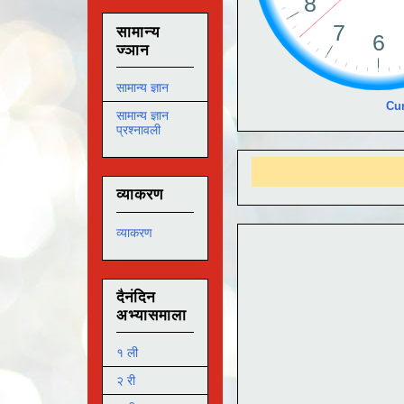
सामान्य
ज्ञान
सामान्य ज्ञान
Cur
सामान्य ज्ञान
प्रश्नावली
आ
व्याकरण
व्याकरण
दैनंदिन
अभ्यासमाला
१ ली
२ री