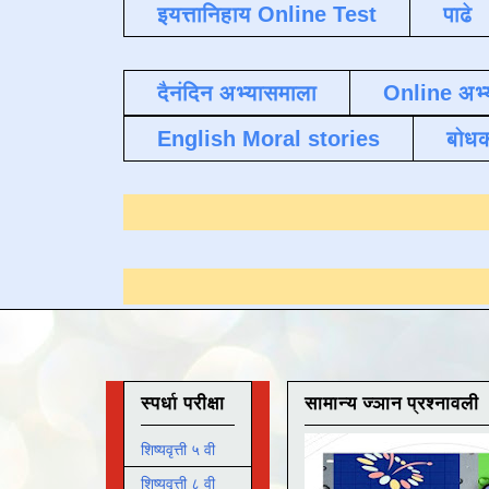
इयत्तानिहाय Online Test
पाढे
दैनंदिन अभ्यासमाला
Online अभ्
English Moral stories
बोध
्यासाठी येथे क्लिक करा
.
स्पर्धा परीक्षा
सामान्य ज्ञान प्रश्नावली
शिष्यवृत्ती ५ वी
शिष्यवृत्ती ८ वी