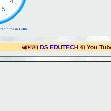
rent time in Delhi
मच्या
DS EDUTECH
या You Tube Channe