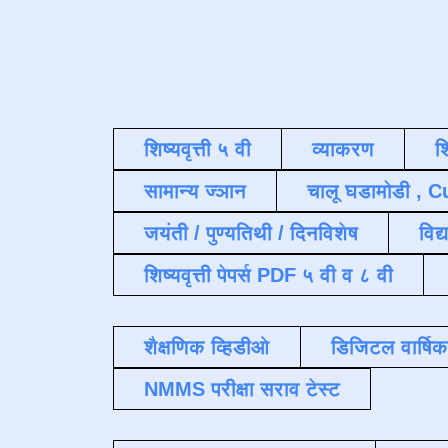
शिष्यवृत्ती ५ वी
व्याकरण
श
सामान्य ज्ञान
चालू घडामोडी , C
जयंती / पुण्यतिथी / दिनविशेष
विद्
शिष्यवृत्ती पेपर्स PDF ५ वी व ८ वी
शैक्षणिक व्हिडीओ
डिजिटल वार्षि
NMMS परीक्षा सराव टेस्ट