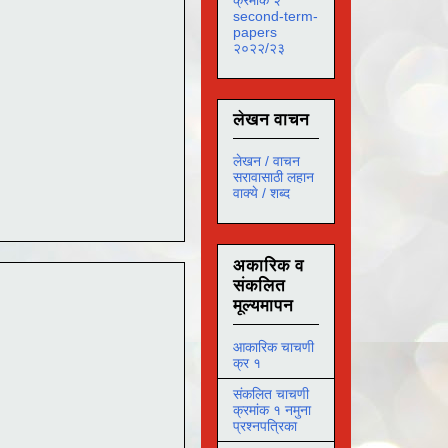
second-term-
papers
२०२२/२३
लेखन वाचन
लेखन / वाचन
सरावासाठी लहान
वाक्ये / शब्द
अकारिक व
संकलित
मूल्यमापन
आकारिक चाचणी
क्र १
संकलित चाचणी
क्रमांक १ नमुना
प्रश्नपत्रिका