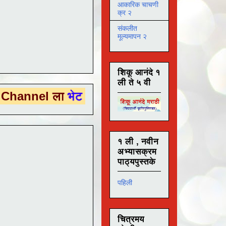
आकारिक चाचणी
क्र २
संकलीत
मूल्यमापन २
शिकू आनंदे १
ली ते ५ वी
ला
भेट देण्यासाठी येथे क्लिक करा .
१ ली , नवीन
अभ्यासक्रम
पाठ्यपुस्तके
पहिली
चित्रमय