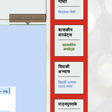
गोष्टी
चित्रमय गोष्टी
सोमवार, ३ जुलै, २०२३
शासकीय
अपडेट्स
दिवाळी
अभ्यास
दिवाळी अभ्यास
NAS सराव
पाठ्यपुस्तके