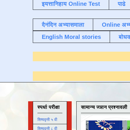
इयत्तानिहाय Online Test
पाढे
दैनंदिन अभ्यासमाला
Online अभ्
English Moral stories
बोध
रण्यासाठी येथे क्लिक करा
.
स्पर्धा परीक्षा
सामान्य ज्ञान प्रश्नावली
शिष्यवृत्ती ५ वी
शिष्यवृत्ती ८ वी