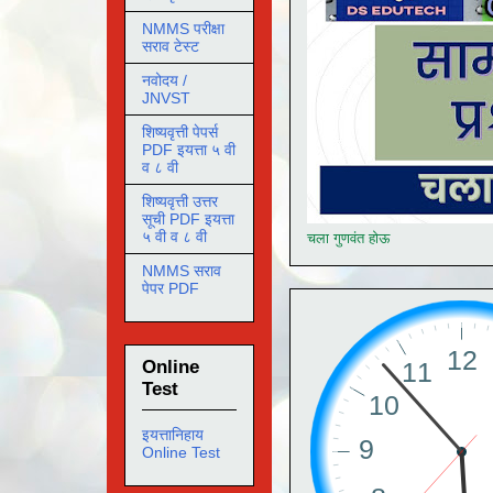
NMMS परीक्षा
सराव टेस्ट
नवोदय /
JNVST
शिष्यवृत्ती पेपर्स
PDF इयत्ता ५ वी
व ८ वी
शिष्यवृत्ती उत्तर
सूची PDF इयत्ता
५ वी व ८ वी
चला गुणवंत होऊ
NMMS सराव
पेपर PDF
Online
Test
इयत्तानिहाय
Online Test