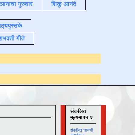
्ञानाचा गुरुवार
शिकू आनंदे
ाठ्यपुस्तके
शभक्ती गीते
Online अभ्यास
दिनांक 3
संकलित
मूल्यमापन २
संकलित चाचणी
क्रमांक २