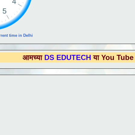
rent time in Delhi
्या
DS EDUTECH
या You Tube Channel 