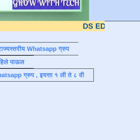
DS EDUTECH
या शैक्षणिक ब्
राज्यस्तरीय Whatsapp ग्रुप
पहिले पाऊल
atsapp ग्रुप , इयत्ता १ ली ते ८ वी