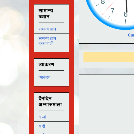
सामान्य
ज्ञान
सामान्य ज्ञान
Cur
सामान्य ज्ञान
प्रश्नावली
आमच
व्याकरण
व्याकरण
दैनंदिन
अभ्यासमाला
१ ली
२ री