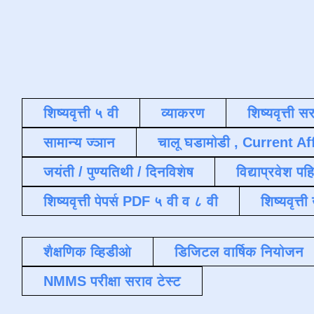
शिष्यवृत्ती ५ वी
व्याकरण
शिष्यवृत्ती स
सामान्य ज्ञान
चालू घडामोडी , Current Af
जयंती / पुण्यतिथी / दिनविशेष
विद्याप्रवेश पह
शिष्यवृत्ती पेपर्स PDF ५ वी व ८ वी
शिष्यवृत्
शैक्षणिक व्हिडीओ
डिजिटल वार्षिक नियोजन
NMMS परीक्षा सराव टेस्ट