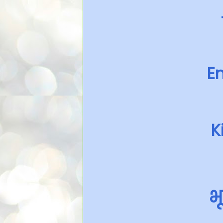
En
K
भ