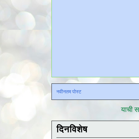
नवीनतम पोस्ट
याची सद
दिनविशेष