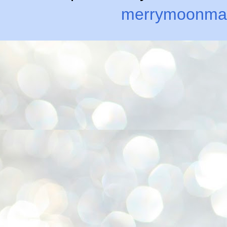
merrymoonma