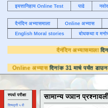
इयत्तानिहाय Online Test
पाढे
नवोद
दैनंदिन अभ्यासमाला
Online अभ्यास
English Moral stories
बोधकथा व मनो
दैनंदिन अभ्
ne अभ्यास
दिनांक 31 मार्च पर्यंत डाउनलोडसाठी 
स्पर्धा परीक्षा
सामान्य ज्ञान प्रश्नावल
शिष्यवृत्ती ५ वी