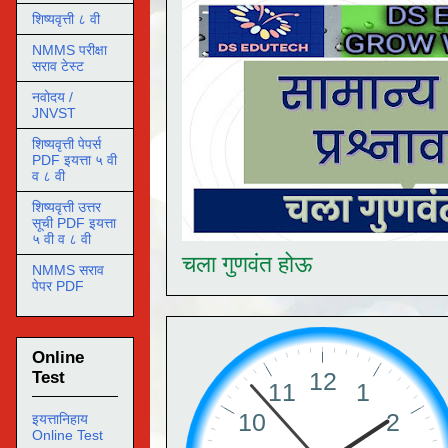
शिष्यवृत्ती ८ वी
NMMS परीक्षा
सराव टेस्ट
नवोदय /
JNVST
शिष्यवृत्ती पेपर्स
PDF इयत्ता ५ वी
व ८ वी
शिष्यवृत्ती उत्तर
सूची PDF इयत्ता
५ वी व ८ वी
चला गुणवंत होऊ
NMMS सराव
पेपर PDF
Online
Test
इयत्तानिहाय
Online Test