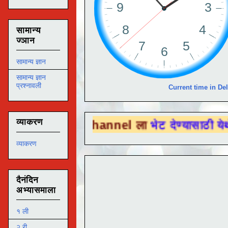
सामान्य
ज्ञान
सामान्य ज्ञान
सामान्य ज्ञान
प्रश्नावली
Current time in Del
व्याकरण
 Tube Channel ला
भेट देण्यासाठी येथे क्लिक क
व्याकरण
दैनंदिन
अभ्यासमाला
१ ली
२ री