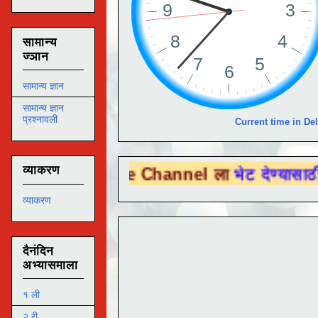
सामान्य
ज्ञान
सामान्य ज्ञान
सामान्य ज्ञान
प्रश्नावली
Current time in Del
व्याकरण
 Tube Channel ला
भेट देण्यासाठी येथे क्लिक 
व्याकरण
दैनंदिन
अभ्यासमाला
१ ली
२ री