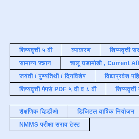
शिष्यवृत्ती ५ वी
व्याकरण
शिष्यवृत्ती स
सामान्य ज्ञान
चालू घडामोडी , Current Af
जयंती / पुण्यतिथी / दिनविशेष
विद्याप्रवेश पह
शिष्यवृत्ती पेपर्स PDF ५ वी व ८ वी
शिष्यवृत्
शैक्षणिक व्हिडीओ
डिजिटल वार्षिक नियोजन
NMMS परीक्षा सराव टेस्ट