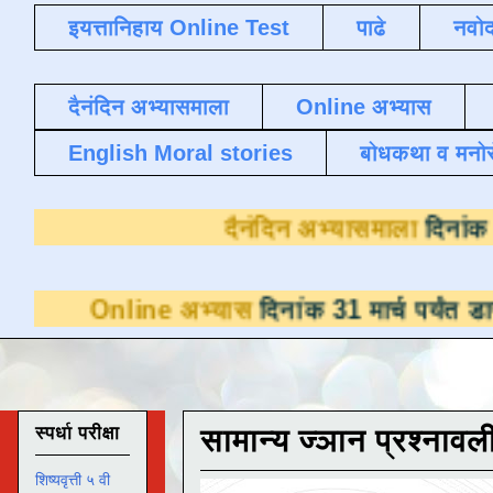
इयत्तानिहाय Online Test
पाढे
नवोद
दैनंदिन अभ्यासमाला
Online अभ्यास
English Moral stories
बोधकथा व मनो
दैनंदिन अभ्
ne अभ्यास
दिनांक 31 मार्च पर्यंत डाउनलोडसाठी 
स्पर्धा परीक्षा
सामान्य ज्ञान प्रश्नावल
शिष्यवृत्ती ५ वी