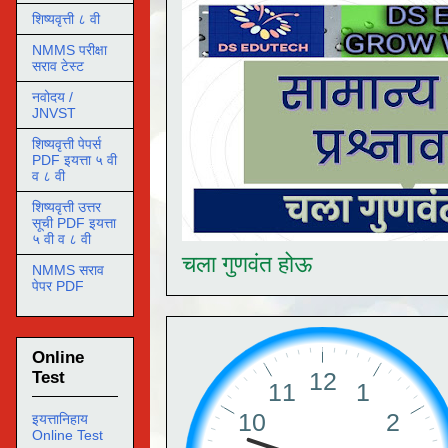
शिष्यवृत्ती ८ वी
NMMS परीक्षा
सराव टेस्ट
नवोदय /
JNVST
शिष्यवृत्ती पेपर्स
PDF इयत्ता ५ वी
व ८ वी
शिष्यवृत्ती उत्तर
सूची PDF इयत्ता
५ वी व ८ वी
चला गुणवंत होऊ
NMMS सराव
पेपर PDF
Online
Test
इयत्तानिहाय
Online Test