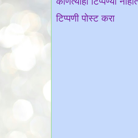
कोणत्याही टिप्पण्‍या नाही
टिप्पणी पोस्ट करा