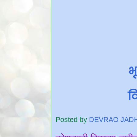
भ
वि
Posted by
DEVRAO JAD