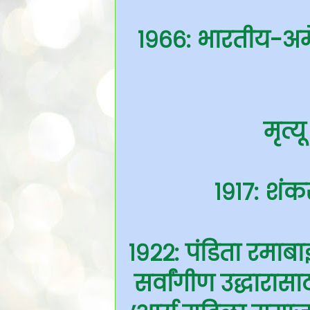
१९६६: भारतीय-अम
मृत्य
१९१७: शंक
१९२२: पंडिता रमाबाई
सर्वांगीण उद्धारा