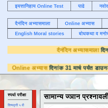
इयत्तानिहाय Online Test
पाढे
नवोद
दैनंदिन अभ्यासमाला
Online अभ्यास
English Moral stories
बोधकथा व मनो
दैनंदिन 
 अभ्यास
दिनांक 31 मार्च पर्यंत डाउनलोडसाठी उपल
स्पर्धा परीक्षा
सामान्य ज्ञान प्रश्नावल
शिष्यवृत्ती ५ वी