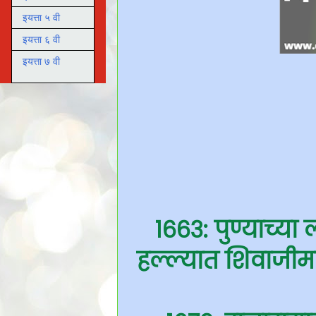
इयत्ता ५ वी
इयत्ता ६ वी
इयत्ता ७ वी
१६६३: पुण्याच्
हल्ल्यात शिवाजीमह