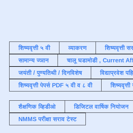
शिष्यवृत्ती ५ वी
व्याकरण
शिष्यवृत्ती स
सामान्य ज्ञान
चालू घडामोडी , Current Af
जयंती / पुण्यतिथी / दिनविशेष
विद्याप्रवेश पह
शिष्यवृत्ती पेपर्स PDF ५ वी व ८ वी
शिष्यवृत्
शैक्षणिक व्हिडीओ
डिजिटल वार्षिक नियोजन
NMMS परीक्षा सराव टेस्ट