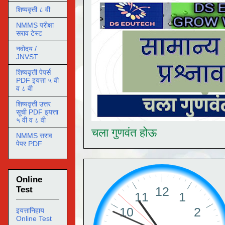
शिष्यवृत्ती ८ वी
NMMS परीक्षा
सराव टेस्ट
नवोदय /
JNVST
शिष्यवृत्ती पेपर्स
PDF इयत्ता ५ वी
व ८ वी
शिष्यवृत्ती उत्तर
सूची PDF इयत्ता
५ वी व ८ वी
चला गुणवंत होऊ
NMMS सराव
पेपर PDF
Online
Test
इयत्तानिहाय
Online Test