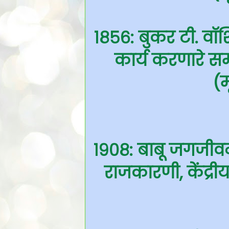
१८५६: बुकर टी. वॉशि
कार्य करणारे स
(म
१९०८: बाबू जगजीवन
राजकारणी, केंद्रीय 