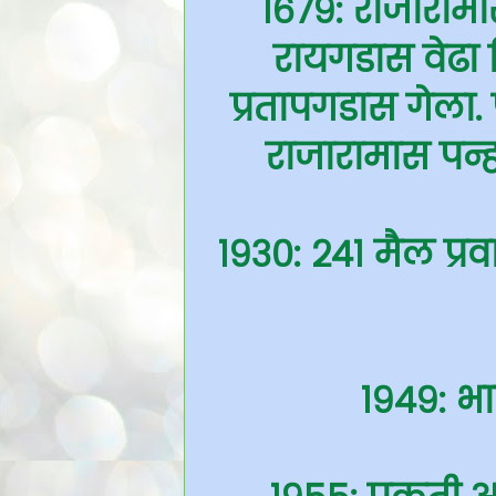
१६७९: राजाराम
रायगडास वेढा
प्रतापगडास गेला. प
राजारामास पन्ह
१९३०: २४१ मैल प्रव
१९४९: भ