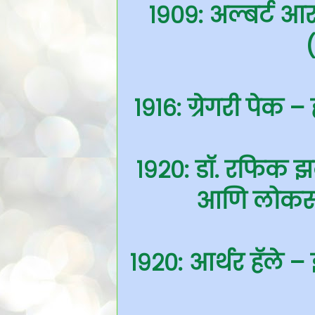
१९०९: अल्बर्ट आर. 
१९१६: ग्रेगरी पेक –
१९२०: डॉ. रफिक झक
आणि लोकसभा
१९२०: आर्थर हॅले – 