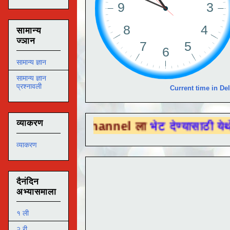
सामान्य
ज्ञान
सामान्य ज्ञान
सामान्य ज्ञान
प्रश्नावली
Current time in Del
व्याकरण
be Channel ला
भेट देण्यासाठी येथे क्लिक करा 
व्याकरण
दैनंदिन
अभ्यासमाला
१ ली
२ री