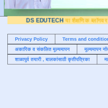
S EDUTECH
या शैक्षणिक ब्लॉगवर आपले स्वागत
Privacy Policy
Terms and conditio
अकारिक व संकलित मूल्यमापन
मूल्यमापन नों
शाळापुर्व तयारी , बालकांसाठी कृतीपत्रिका
मह