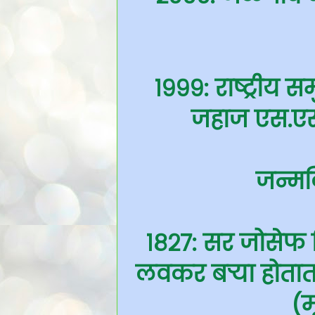
१९९९: राष्ट्रीय 
जहाज एस.एस.
जन्मद
१८२७: सर जोसेफ 
लवकर बर्‍या होतात
(म