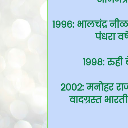
१९९६: भालचंद्र नीळ
पंधरा व
१९९८: रुही ब
२००२: मनोहर राज
वादग्रस्त भारत