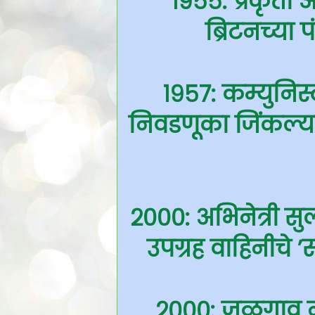
१९५५: प्रकृती अ
ब्रिटनच्या 
१९५७: कम्युनिस्
निवडणूका जिंकल्या 
२०००: अभिनेत्री सुल
उपग्रह वाहिनीचे 
२०००: जळगाव न