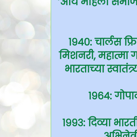
’आर्य महिला समाज’ 
१९४०: चार्लस फ्रि
मिशनरी, महात्मा 
भारताच्या स्वातंत्र्
१९६४: गोप
१९९३: दिव्या भारत
अभिनेत्र