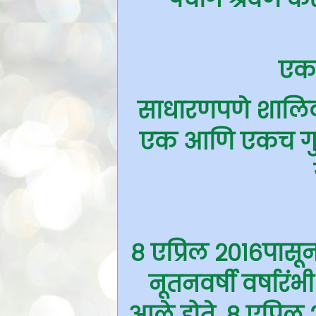
एका
साधारणपणे शालिवाह
एक आणि एकच गुढी
८ एप्रिल २०१६पासू
नूतनवर्षी वर्षार
आले होते. ८ एप्रिल