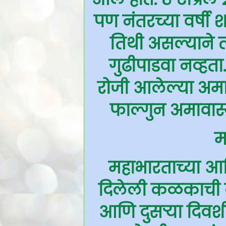
पण नंतरच्या वर्षी शक
तिथी असल्याने त्
गुढीपाडवा नव्हता
रोजी आलेल्या अमा
फाल्गुन अमावास
म
महाभारताच्या आदि
दिलेली कळकाची का
आणि दुसऱ्या दिवशी 