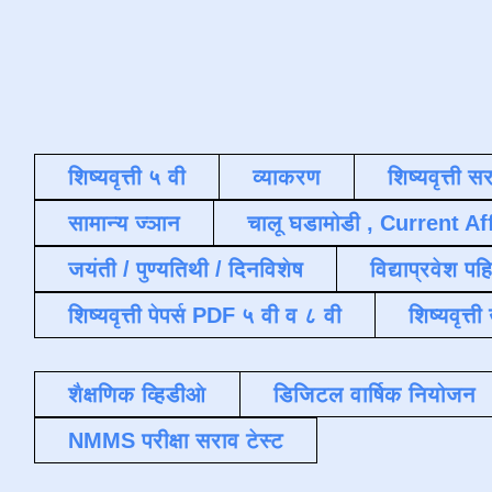
शिष्यवृत्ती ५ वी
व्याकरण
शिष्यवृत्ती स
सामान्य ज्ञान
चालू घडामोडी , Current Af
जयंती / पुण्यतिथी / दिनविशेष
विद्याप्रवेश पह
शिष्यवृत्ती पेपर्स PDF ५ वी व ८ वी
शिष्यवृत्
शैक्षणिक व्हिडीओ
डिजिटल वार्षिक नियोजन
NMMS परीक्षा सराव टेस्ट