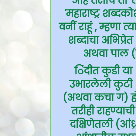
आहे तसाच तो 'त
'महाराष्ट्र शब्द
वनीं राहूं , म्हणा त
शब्दाचा अभिप्रेत
अथवा पाल (र
िंदीत कुडी या
उभारलेली कुटी
(अथवा कचा ग) हो
तरीही राहण्याची
दक्षिणेतली (आं