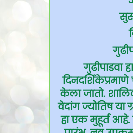
सुर
द
गुढी
गुढीपाडवा ह
दिनदर्शिकेप्रमाणे च
केला जातो. शालिव
वेदांग ज्योतिष या ग
हा एक मुहूर्त आहे
प्रारंभ, नव उपक्रमा