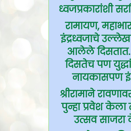
ध्वजप्रकारांशी स
रामायण, महाभार
इंद्रध्वजाचे उल्ले
आलेले दिसतात. 
दिसतेच पण युद्धांम
नायकासपण इंद्
श्रीरामाने रावणा
पुन्हा प्रवेश केल
उत्सव साजरा 