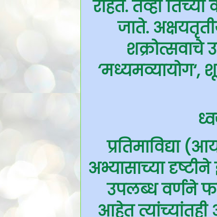
राहते. तेव्हा तिच्य
जाते. अक्षयतृत
शक्रोत्सवाचे 
‘मध्यमव्यायोग‘, शू
ध्
प्रतिमाविद्या (आ
अभ्यासाच्या दृष्टीने
उपलब्ध वर्णने फ
आहेत त्यांच्यांत