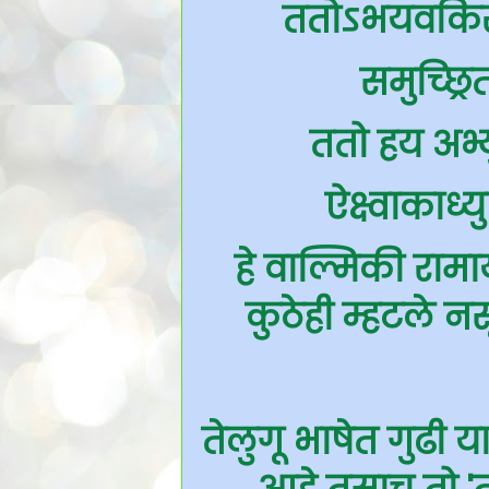
ततोऽभयवकिरंस
समुच्छ्रि
ततो हय अभ्यु
ऐक्ष्वाकाध्
हे वाल्मिकी रामा
कुठेही म्हटले 
तेलुगू भाषेत गुढी 