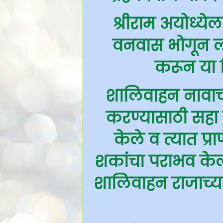
श्रीराम अयोध्येला
वनवास भोगून लं
करून या द
शालिवाहन नावाच्
करण्यासाठी सहा 
केले व त्यात प्र
शकांचा पराभव केल
शालिवाहन राजाच्