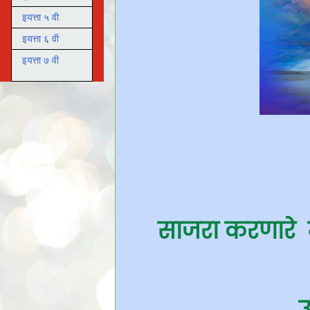
इयत्ता ५ वी
इयत्ता ६ वी
इयत्ता ७ वी
साजरा करणारे 
उ