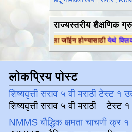
बिंदू नामावली GR , रोष्टर , R
राज्यस्तरीय शैक्षणिक ग्र
क ग्रुपला जॉईन होण्यासाठी
येथे क्लिक करा .
लोकप्रिय पोस्ट
शिष्यवृत्ती सराव ५ वी मराठी टेस्ट १ उ
शिष्यवृत्ती सराव ५ वी मराठी टेस्ट
NMMS बौद्धिक क्षमता चाचणी क्र १ 