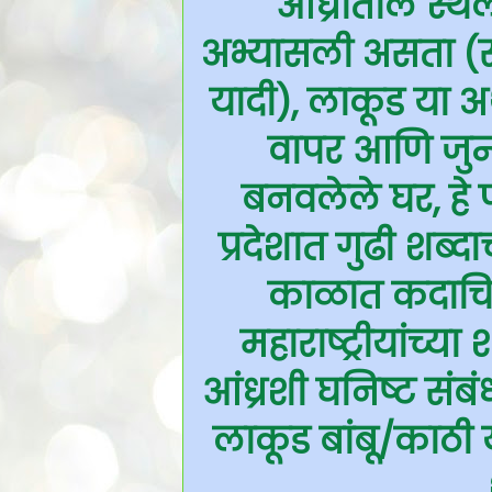
आंध्रातील स्थल
अभ्यासली असता (सं
यादी), लाकूड या अ
वापर आणि जुन्
बनवलेले घर, हे प
प्रदेशात गुढी शब्
काळात कदाचित 
महाराष्ट्रीयांच्य
आंध्रशी घनिष्ट सं
लाकूड बांबू/काठी 