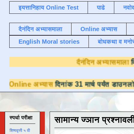
इयत्तानिहाय Online Test
पाढे
नवोद
दैनंदिन अभ्यासमाला
Online अभ्यास
English Moral stories
बोधकथा व मनो
दैनंदि
भ्यास
दिनांक 31 मार्च पर्यंत डाउनलोडसाठी उपलब्
स्पर्धा परीक्षा
सामान्य ज्ञान प्रश्नावल
शिष्यवृत्ती ५ वी