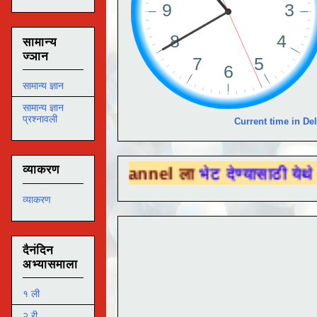
सामान्य
ज्ञान
सामान्य ज्ञान
सामान्य ज्ञान
प्रश्नावली
Current time in Del
व्याकरण
be Channel ला
भेट देण्यासाठी येथे क्लिक करा .
व्याकरण
दैनंदिन
अभ्यासमाला
१ ली
२ री