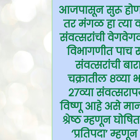
आजपासून सुरू होणा
तर मंगळ हा त्या 
संवत्सरांची वेगवे
विभागणीत पाच सं
संवत्सरांची बा
चक्रातील ८व्या 
२७व्या संवत्सरापर
विष्णू आहे असे मानल
श्रेष्ठ म्हणून घो
‘प्रतिपदा’ म्ह