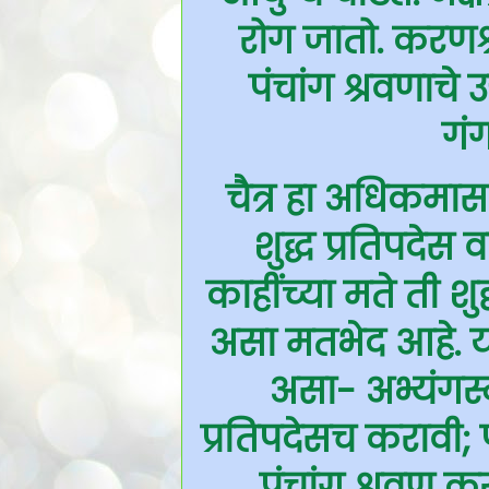
रोग जातो. करणश्र
पंचांग श्रवणाचे 
गं
चैत्र हा अधिकमास
शुद्ध प्रतिपदेस 
काहींच्या मते ती शुद
असा मतभेद आहे. या
असा- अभ्यंगस्न
प्रतिपदेसच करावी; 
पंचांग श्रवण करण