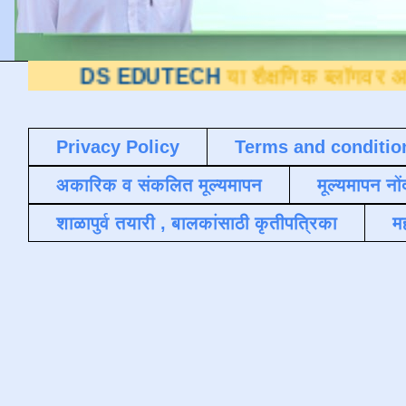
 EDUTECH
या शैक्षणिक ब्लॉगवर आपले स्वागत आ
Privacy Policy
Terms and conditio
अकारिक व संकलित मूल्यमापन
मूल्यमापन नों
शाळापुर्व तयारी , बालकांसाठी कृतीपत्रिका
मह