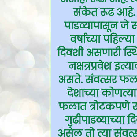
संकेत रूढ आहे
पाडव्यापासून जे स
वर्षाच्या पहिल्
दिवशी असणारी स्थिती 
नक्षत्रप्रवेश इत्
असते. संवत्सर फला
देशाच्या कोणत्य
फलात त्रोटकपणे सां
गुढीपाडव्याच्या द
असेल तो त्या संवत