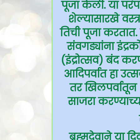
पूजा केली. या परं
शेल्यासारखे वस्त्
तिची पूजा करतात. 
संवगड्यांना इंद्र
(इंद्रोत्सव) बंद क
आदिपर्वात हा उत्स
तर खिलपर्वातून 
साजरा करण्याच्य
ब्रह्मदेवाने या द