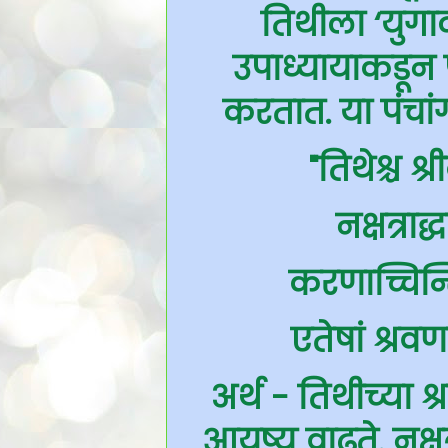
तिथीला ‘युगा
उपाध्यायाकडून 
करतात. या पंचां
"तिथेश्च श्र
नक्षत्रा
करणाच्चिन्त
एतेषां श्रव
अर्थ - तिथीच्या श्
आयुष्य वाढते. नक्ष