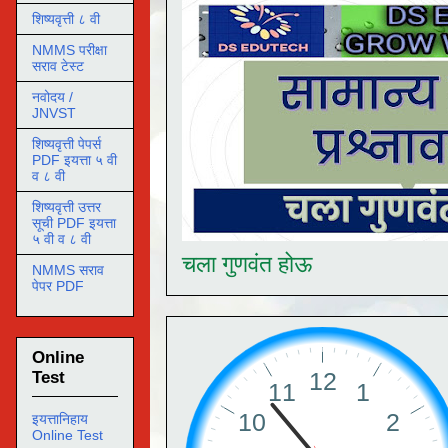
शिष्यवृत्ती ८ वी
NMMS परीक्षा
सराव टेस्ट
नवोदय /
JNVST
शिष्यवृत्ती पेपर्स
PDF इयत्ता ५ वी
व ८ वी
शिष्यवृत्ती उत्तर
सूची PDF इयत्ता
५ वी व ८ वी
चला गुणवंत होऊ
NMMS सराव
पेपर PDF
Online
Test
इयत्तानिहाय
Online Test