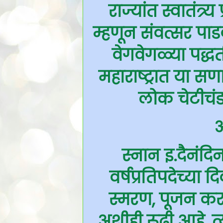
राज्यांत स्वातंत्
म्हणून संवत्सर पाड
वेगवेगळ्या पद्धत
महाराष्ट्रात या स
लोक चेटीचंड
अ
स्नान इ.दैनंदि
वर्षप्रतिपदेच्या 
स्मरण, पूजन करता
अशीही रूढी आहे. 