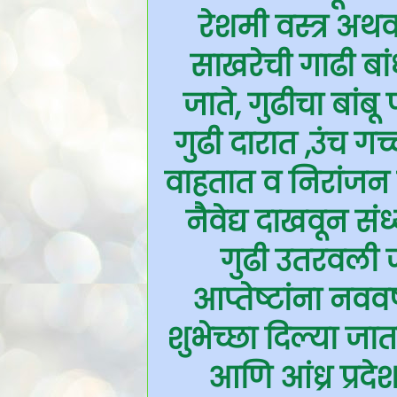
रेशमी वस्त्र अथ
साखरेची गाढी बांध
जाते, गुढीचा बांब
गुढी दारात ,उंच गच
वाहतात व निरांजन 
नैवेद्य दाखवून सं
गुढी उतरवली 
आप्तेष्टांना नववर्
शुभेच्छा दिल्या जात
आणि आंध्र प्रदे