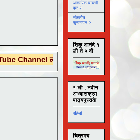
आकारिक चाचणी
क्र २
संकलीत
मूल्यमापन २
शिकू आनंदे १
ली ते ५ वी
nnel ला
भेट देण्यासाठी येथे क्लिक करा .
१ ली , नवीन
अभ्यासक्रम
पाठ्यपुस्तके
पहिली
चित्रमय