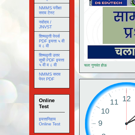
NMMS परीक्षा
सराव टेस्ट
नवोदय /
JNVST
शिष्यवृत्ती पेपर्स
PDF इयत्ता ५ वी
व ८ वी
शिष्यवृत्ती उत्तर
सूची PDF इयत्ता
५ वी व ८ वी
चला गुणवंत होऊ
NMMS सराव
पेपर PDF
Online
Test
इयत्तानिहाय
Online Test