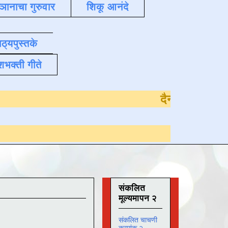
्ञानाचा गुरुवार
शिकू आनंदे
ाठ्यपुस्तके
शभक्ती गीते
Online अभ्यास
द
संकलित
मूल्यमापन २
संकलित चाचणी
क्रमांक २