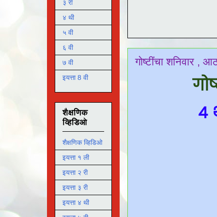
३ री
४ थी
५ वी
६ वी
गोष्टींचा शनिवार , 
७ वी
इयत्ता 8 वी
गोष
४ 
शैक्षणिक
व्हिडिओ
शैक्षणिक व्हिडिओ
इयत्ता १ ली
इयत्ता २ री
इयत्ता ३ री
इयत्ता ४ थी