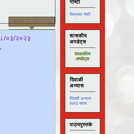
गोष्टी
चित्रमय गोष्टी
शनिवार, १८ मार्च, २०२३
शासकीय
क १८/०३/२०२३
अपडेट्स
ा
घर
दिवाळी
अभ्यास
दिवाळी अभ्यास
NAS सराव
पाठ्यपुस्तके