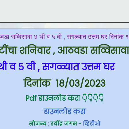
आठवडा सव्विसावा ४ थी व ५ वी , सगळ्यात उत्तम घर दिनां
्टींचा शनिवार , आठवडा सव्विसाव
थी व ५ वी
, सगळ्यात उत्तम 
दिनांक
१८/०३/२०२३
Pdf डाउनलोड करा 👇👇👇👇
डाउनलोड करा
सौजन्य : रवींद्र जंगम -
व्हिडीओ