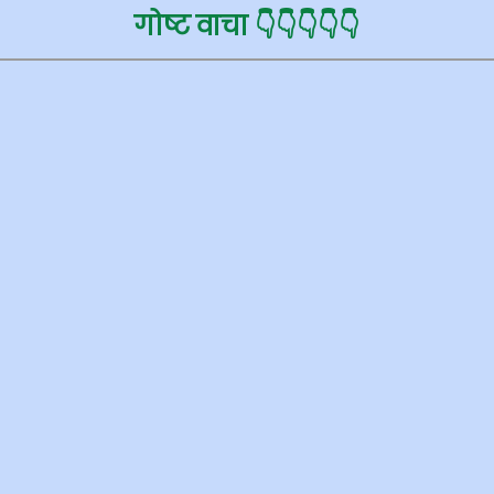
गोष्ट वाचा 👇👇👇👇👇