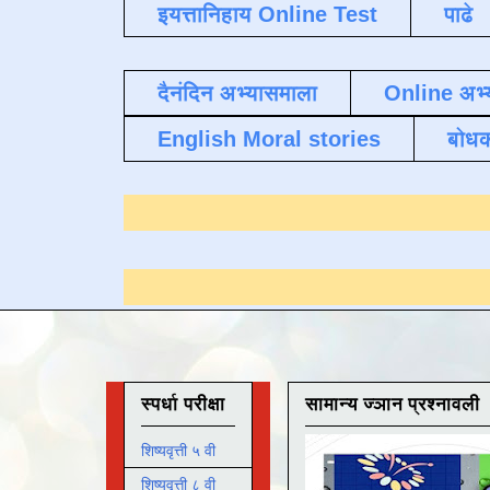
इयत्तानिहाय Online Test
पाढे
दैनंदिन अभ्यासमाला
Online अभ्
English Moral stories
बोध
ाठी येथे क्लिक करा
.
स्पर्धा परीक्षा
सामान्य ज्ञान प्रश्नावली
शिष्यवृत्ती ५ वी
शिष्यवृत्ती ८ वी