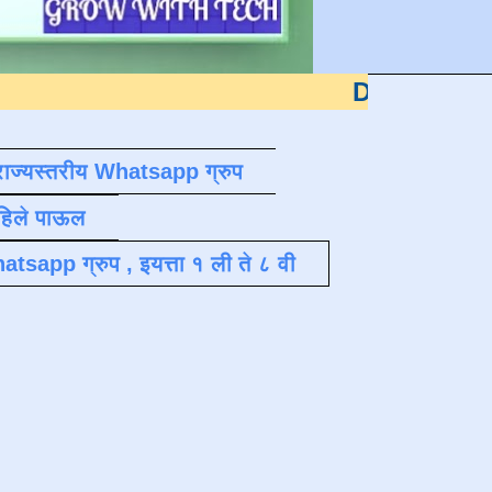
DS EDUTECH
या शैक
राज्यस्तरीय Whatsapp ग्रुप
पहिले पाऊल
atsapp ग्रुप , इयत्ता १ ली ते ८ वी