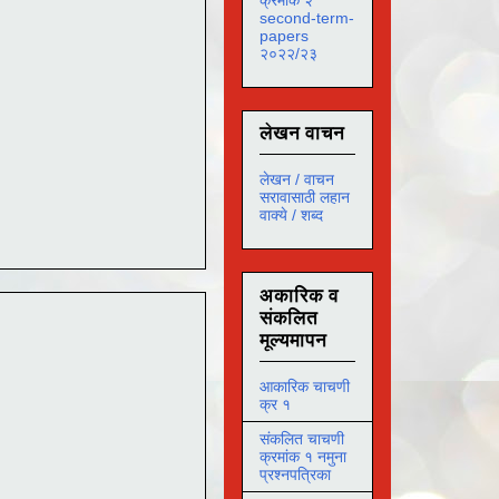
second-term-
papers
२०२२/२३
लेखन वाचन
लेखन / वाचन
सरावासाठी लहान
वाक्ये / शब्द
अकारिक व
संकलित
मूल्यमापन
आकारिक चाचणी
क्र १
संकलित चाचणी
क्रमांक १ नमुना
प्रश्नपत्रिका