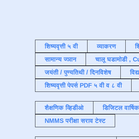
शिष्यवृत्ती ५ वी
व्याकरण
श
सामान्य ज्ञान
चालू घडामोडी , C
जयंती / पुण्यतिथी / दिनविशेष
विद्
शिष्यवृत्ती पेपर्स PDF ५ वी व ८ वी
शैक्षणिक व्हिडीओ
डिजिटल वार्षि
NMMS परीक्षा सराव टेस्ट