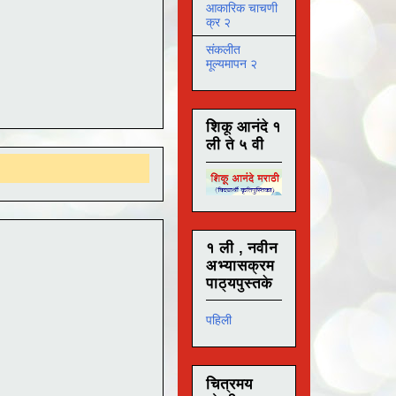
आकारिक चाचणी
क्र २
संकलीत
मूल्यमापन २
शिकू आनंदे १
ली ते ५ वी
१ ली , नवीन
अभ्यासक्रम
पाठ्यपुस्तके
पहिली
चित्रमय