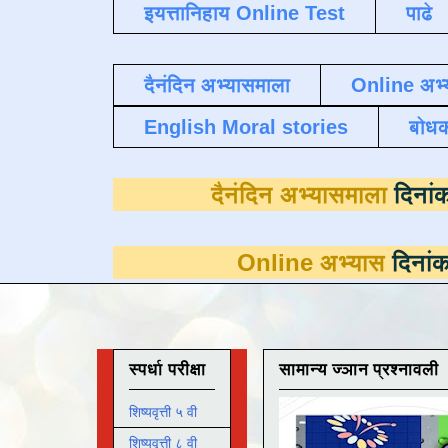
इयत्तानिहाय Online Test
पाढे
दैनंदिन अभ्यासमाला
Online अभ्
English Moral stories
बोध
दैनंदिन अभ्य
Online अभ्यास
दिनांक 31 मार्च पर
स्पर्धा परीक्षा
सामान्य ज्ञान प्रश्नावली
शिष्यवृत्ती ५ वी
शिष्यवृत्ती ८ वी