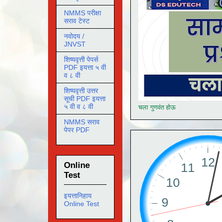
NMMS परीक्षा
सराव टेस्ट
नवोदय /
JNVST
शिष्यवृत्ती पेपर्स
PDF इयत्ता ५ वी
व ८ वी
शिष्यवृत्ती उत्तर
सूची PDF इयत्ता
५ वी व ८ वी
चला गुणवंत होऊ
NMMS सराव
पेपर PDF
Online
Test
इयत्तानिहाय
Online Test