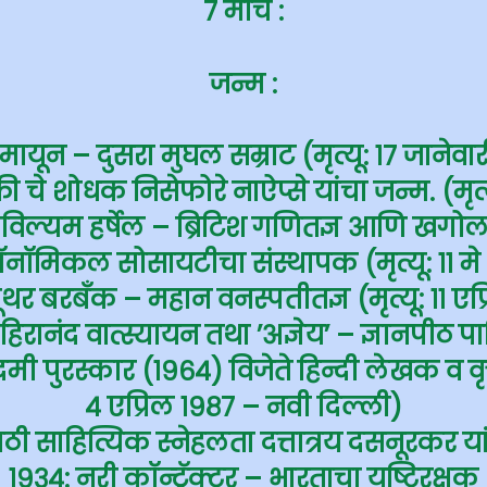
७ मार्च
:
जन्म :
ुमायून – दुसरा मुघल सम्राट (मृत्यू: १७ जानेवा
ी चे शोधक निसेफोरे नाऐप्से यांचा जन्म. (मृत्
विल्यम हर्षेल – ब्रिटिश गणितज्ञ आणि खगोलशा
ट्रॉनॉमिकल सोसायटीचा संस्थापक (मृत्यू: ११ मे
ूथर बरबँक – महान वनस्पतीतज्ञ (मृत्यू: ११ एप
द हिरानंद वात्स्यायन तथा ’अज्ञेय’ – ज्ञानपीठ
ी पुरस्कार (१९६४) विजेते हिन्दी लेखक व वृत्त
४ एप्रिल १९८७ – नवी दिल्ली)
ाठी साहित्यिक स्नेहलता दत्तात्रय दसनूरकर या
१९३४: नरी कॉन्ट्रॅक्टर – भारताचा यष्टिरक्षक