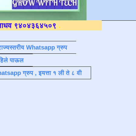
३६४५०९
.
राज्यस्तरीय Whatsapp ग्रुप
पहिले पाऊल
atsapp ग्रुप , इयत्ता १ ली ते ८ वी