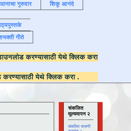
्ञानाचा गुरुवार
शिकू आनंदे
ाठ्यपुस्तके
शभक्ती गीते
ठी उपलब्ध ,
डाउनलोड करण्यासाठी येथे क्लिक कर
येथे क्लिक करा
.
संकलित
मूल्यमापन २
संकलित चाचणी
क्रमांक २