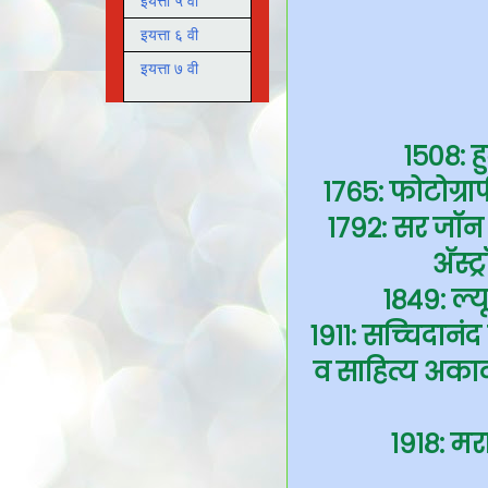
इयत्ता ५ वी
इयत्ता ६ वी
इयत्ता ७ वी
१५०८: ह
१७६५: फोटोग्राफ
१७९२: सर जॉन 
अ‍ॅस्
१८४९: ल्य
१९११: सच्‍चिदानं
व साहित्य अकादम
१९१८: मर