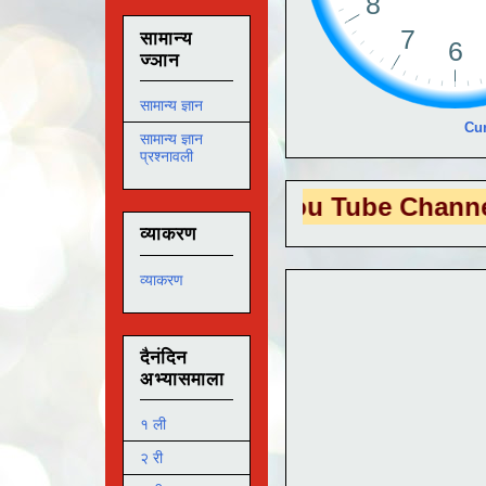
सामान्य
ज्ञान
सामान्य ज्ञान
Cur
सामान्य ज्ञान
प्रश्नावली
EDUTECH
या You Tube Channel ला
भेट देण
व्याकरण
व्याकरण
दैनंदिन
अभ्यासमाला
१ ली
२ री