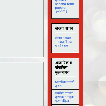
second-term-
papers
२०२२/२३
लेखन वाचन
लेखन / वाचन
सरावासाठी लहान
वाक्ये / शब्द
अकारिक व
संकलित
मूल्यमापन
आकारिक चाचणी
क्र १
संकलित चाचणी
क्रमांक १ नमुना
प्रश्नपत्रिका