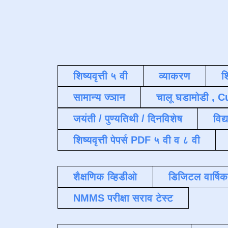
शिष्यवृत्ती ५ वी
व्याकरण
श
सामान्य ज्ञान
चालू घडामोडी , C
जयंती / पुण्यतिथी / दिनविशेष
विद्
शिष्यवृत्ती पेपर्स PDF ५ वी व ८ वी
शैक्षणिक व्हिडीओ
डिजिटल वार्षि
NMMS परीक्षा सराव टेस्ट