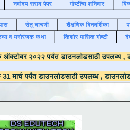
नवोदय सराव पेपर
गोष्टींचा शनिवार
विज
यास
सेतू चाचणी
शैक्षणिक दिनदर्शिका
प
कथा व मनोरंजक कथा
किशोर मासिक गोष्टी
दे
ासमाला
दिनांक ऑक्टोबर २०२२ पर्यंत डाउनलोडसा
्यंत डाउनलोडसाठी उपलब्ध ,
डाउनलोड करण्यासाठी 