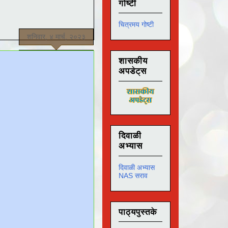
गोष्टी
चित्रमय गोष्टी
शनिवार, ४ मार्च, २०२३
शासकीय
अपडेट्स
दिवाळी
अभ्यास
दिवाळी अभ्यास
NAS सराव
पाठ्यपुस्तके