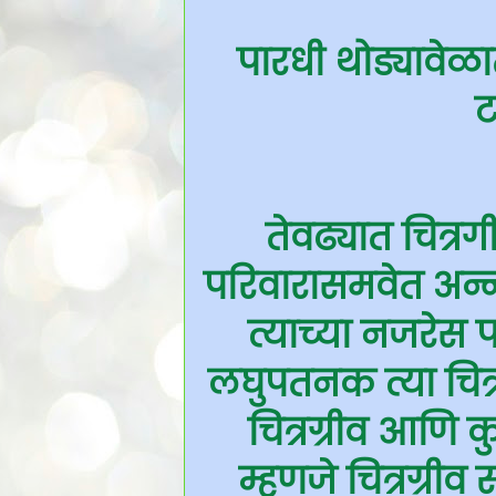
पारधी थोड्यावे
ट
तेवढ्यात चित्र
परिवारासमवेत अन्
त्याच्या नजरेस प
लघुपतनक त्या चित्
चित्रग्रीव आणि क
म्हणजे चित्रग्री