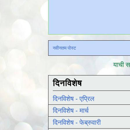
नवीनतम पोस्ट
याची सद
दिनविशेष
दिनविशेष - एप्रिल
दिनविशेष - मार्च
दिनविशेष - फेब्रुवारी