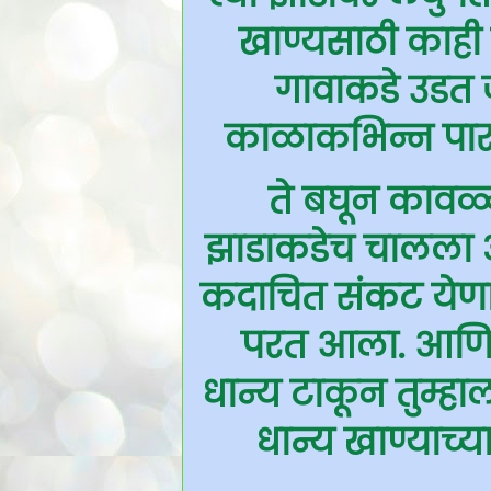
खाण्यसाठी काही
गावाकडे उडत ज
काळाकभिन्न पार
ते बघून कावळ्या
झाडाकडेच चालला अस
कदाचित संकट येणार
परत आला. आणि सर्व
धान्य टाकून तुम्हा
धान्य खाण्याच्य