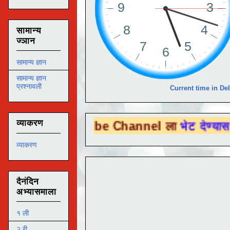
सामान्य
ज्ञान
सामान्य ज्ञान
सामान्य ज्ञान
प्रश्नावली
Current time in Del
व्याकरण
You Tube Channel ला
भेट देण्यासाठी येथे क्ल
व्याकरण
दैनंदिन
अभ्यासमाला
१ ली
२ री