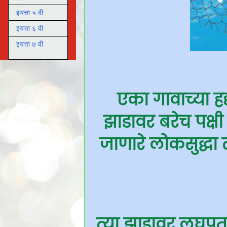
इयत्ता ५ वी
इयत्ता ६ वी
इयत्ता ७ वी
एका गावाच्या हद्
झाडावर बरेच पक्षी 
जाणारे लोकसुद्धा त
त्या झाडावर लघुप