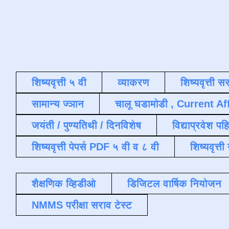
शिष्यवृत्ती ५ वी
व्याकरण
शिष्यवृत्ती स
सामान्य ज्ञान
चालू घडामोडी , Current Af
जयंती / पुण्यतिथी / दिनविशेष
विद्याप्रवेश पह
शिष्यवृत्ती पेपर्स PDF ५ वी व ८ वी
शिष्यवृत्
शैक्षणिक व्हिडीओ
डिजिटल वार्षिक नियोजन
NMMS परीक्षा सराव टेस्ट