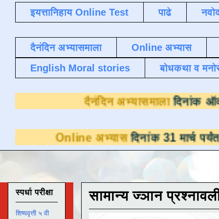
इयत्तानिहाय Online Test
पाढे
नवोद
दैनंदिन अभ्यासमाला
Online अभ्यास
English Moral stories
बोधकथा व मनो
दैनंदिन अभ्यासम
Online अभ्यास
दिनांक 31 मार्च पर्यंत डाउनलोडस
स्पर्धा परीक्षा
सामान्य ज्ञान प्रश्नावल
शिष्यवृत्ती ५ वी