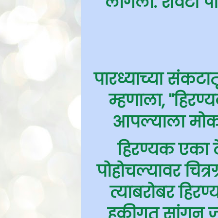
लागली. शेवटी पा
पारध्याच्या संकटातू
म्हणाला, ''हिरण
आपल्याला मोकळ
हिरण्यक एका ट
पोहोचल्यावर चित्र
त्याबरोबर हिरण्
हकीगत सांगून जा