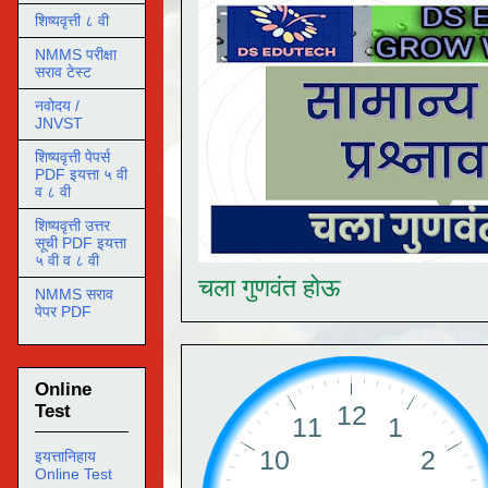
शिष्यवृत्ती ८ वी
NMMS परीक्षा
सराव टेस्ट
नवोदय /
JNVST
शिष्यवृत्ती पेपर्स
PDF इयत्ता ५ वी
व ८ वी
शिष्यवृत्ती उत्तर
सूची PDF इयत्ता
५ वी व ८ वी
चला गुणवंत होऊ
NMMS सराव
पेपर PDF
Online
Test
इयत्तानिहाय
Online Test