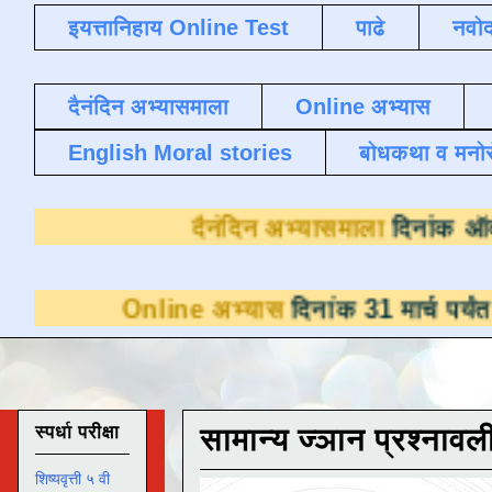
इयत्तानिहाय Online Test
पाढे
नवोद
दैनंदिन अभ्यासमाला
Online अभ्यास
English Moral stories
बोधकथा व मनो
दैनंदिन अभ्यासम
nline अभ्यास
दिनांक 31 मार्च पर्यंत डाउनलोडसा
स्पर्धा परीक्षा
सामान्य ज्ञान प्रश्नावल
शिष्यवृत्ती ५ वी