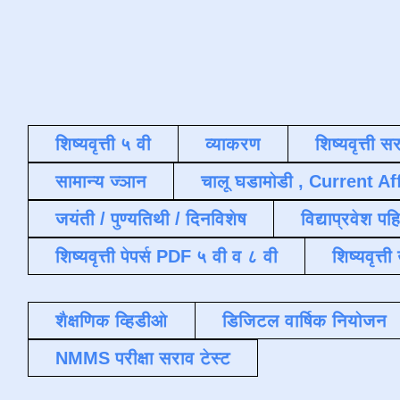
शिष्यवृत्ती ५ वी
व्याकरण
शिष्यवृत्ती स
सामान्य ज्ञान
चालू घडामोडी , Current Af
जयंती / पुण्यतिथी / दिनविशेष
विद्याप्रवेश पह
शिष्यवृत्ती पेपर्स PDF ५ वी व ८ वी
शिष्यवृत्
शैक्षणिक व्हिडीओ
डिजिटल वार्षिक नियोजन
NMMS परीक्षा सराव टेस्ट