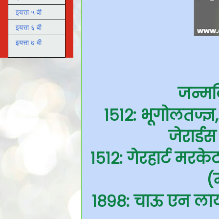
इयत्ता ५ वी
इयत्ता ६ वी
इयत्ता ७ वी
जन्मद
१५१२: भूगोलतज्ज
जेरार्ड
१५१२: गेरहार्ट मरक
(म
१८९८: चाऊ एन लाय – 