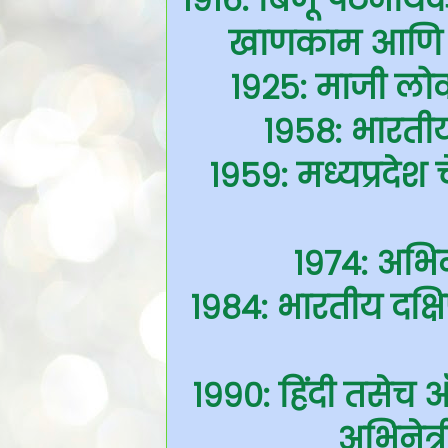
खाणकाम आणि कोळ
१९२५: माजी लोक
१९५८: भारतीय
१९५९: मध्यप्रदेश 
१९७४: अभिन
१९८४: भारतीय दक्षि
१९९०: हिंदी तसेच ऑ
अभिनेत्