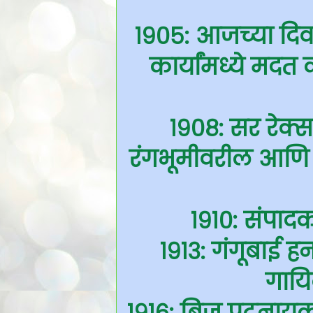
१९०५: आजच्या दिवश
कार्यांमध्ये मदत 
१९०८: सर रेक्
रंगभूमीवरील आणि हॉ
१९१०: संपादक
१९१३: गंगूबाई ह
गायि
१९१६: बिजू पटनायक –