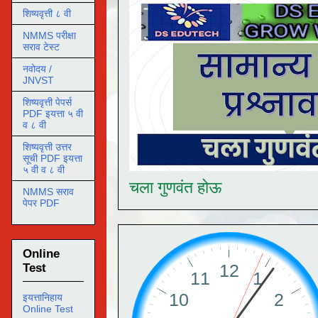
शिष्यवृत्ती ८ वी
NMMS परीक्षा
सराव टेस्ट
नवोदय /
JNVST
शिष्यवृत्ती पेपर्स
PDF इयत्ता ५ वी
व ८ वी
शिष्यवृत्ती उत्तर
सूची PDF इयत्ता
५ वी व ८ वी
चला गुणवंत होऊ
NMMS सराव
पेपर PDF
Online
Test
इयत्तानिहाय
Online Test