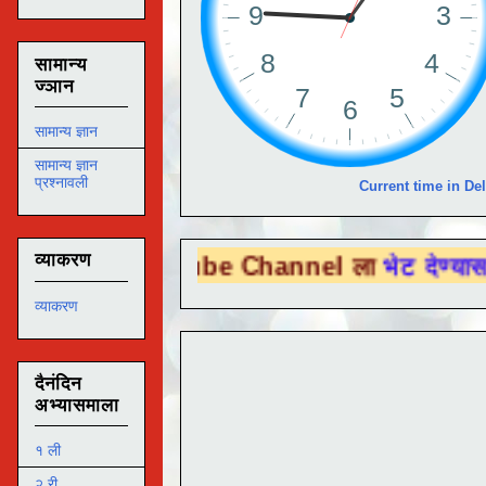
सामान्य
ज्ञान
सामान्य ज्ञान
सामान्य ज्ञान
प्रश्नावली
Current time in Del
व्याकरण
ou Tube Channel ला
भेट देण्यासाठी येथे क्ल
व्याकरण
दैनंदिन
अभ्यासमाला
१ ली
२ री