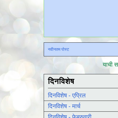
नवीनतम पोस्ट
याची सद
दिनविशेष
दिनविशेष - एप्रिल
दिनविशेष - मार्च
दिनविशेष - फेब्रुवारी