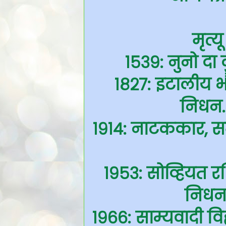
मृत्य
१५३९: नुनो दा क
१८२७: इटालीय भौति
निधन. 
१९१४: नाटककार, सम
१९५३: सोव्हियत रशि
निधन.
१९६६: साम्यवादी विह्