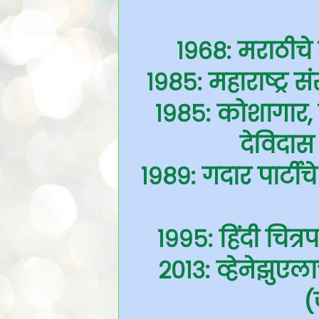
१९६८: मराठीच
१९८५: महाराष्ट्र सं
१९८५: कोशागार, त
देविदास 
१९८९: गदार पार्टी
१९९५: हिंदी चित
२०१३: व्हेनेझुएलाच
(