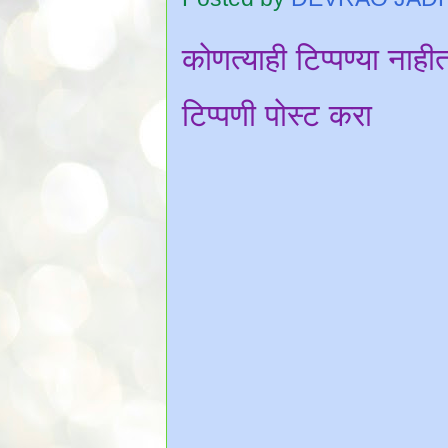
कोणत्याही टिप्पण्‍या नाही
टिप्पणी पोस्ट करा