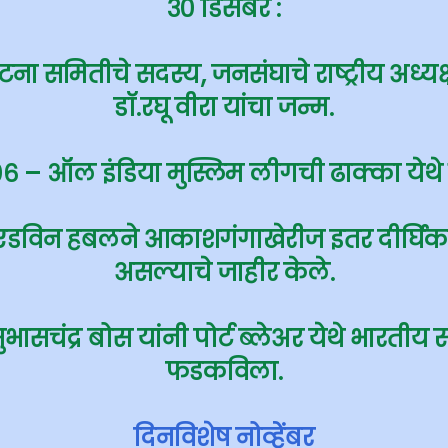
३० डिसेंबर :
ा समितीचे सदस्य, जनसंघाचे राष्ट्रीय अध्यक्ष 
डॉ.रघू वीरा यांचा जन्म.
०६ – ऑल इंडिया मुस्लिम लीगची ढाक्का येथे 
एडविन हबलने आकाशगंगाखेरीज इतर दीर्घिकां
असल्याचे जाहीर केले.
ासचंद्र बोस यांनी पोर्ट ब्लेअर येथे भारतीय स्वा
फडकविला.
दिनविशेष नोव्हेंबर