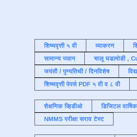
शिष्यवृत्ती ५ वी
व्याकरण
श
सामान्य ज्ञान
चालू घडामोडी , C
जयंती / पुण्यतिथी / दिनविशेष
विद्
शिष्यवृत्ती पेपर्स PDF ५ वी व ८ वी
शैक्षणिक व्हिडीओ
डिजिटल वार्षि
NMMS परीक्षा सराव टेस्ट