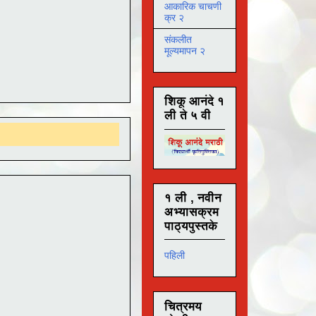
आकारिक चाचणी
क्र २
संकलीत
मूल्यमापन २
शिकू आनंदे १
ली ते ५ वी
१ ली , नवीन
अभ्यासक्रम
पाठ्यपुस्तके
पहिली
चित्रमय