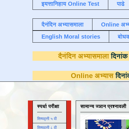
इयत्तानिहाय Online Test
पाढे
दैनंदिन अभ्यासमाला
Online अभ्
English Moral stories
बोध
दैनंदिन अभ्यासम
Online अभ्यास
दिनांक 31 मार्च
स्पर्धा परीक्षा
सामान्य ज्ञान प्रश्नावली
शिष्यवृत्ती ५ वी
शिष्यवृत्ती ८ वी