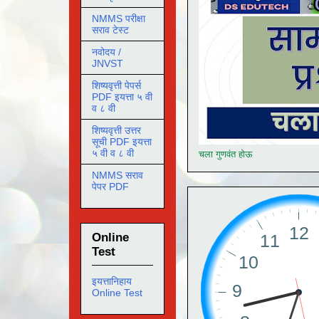
NMMS परीक्षा
सराव टेस्ट
नवोदय /
JNVST
शिष्यवृत्ती पेपर्स
PDF इयत्ता ५ वी
व ८ वी
शिष्यवृत्ती उत्तर
सूची PDF इयत्ता
५ वी व ८ वी
चला गुणवंत होऊ
NMMS सराव
पेपर PDF
Online
Test
इयत्तानिहाय
Online Test