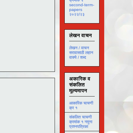
second-term-
papers
२०२२/२३
लेखन वाचन
लेखन / वाचन
सरावासाठी लहान
वाक्ये / शब्द
अकारिक व
संकलित
मूल्यमापन
आकारिक चाचणी
क्र १
संकलित चाचणी
क्रमांक १ नमुना
प्रश्नपत्रिका