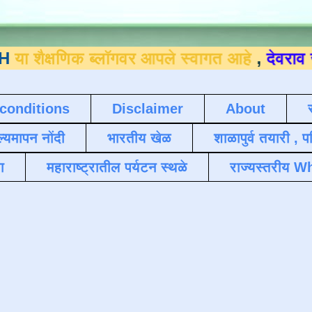
णिक ब्लॉगवर आपले स्वागत आहे
,
देवराव जाधव ९
conditions
Disclaimer
About
ल्यमापन नोंदी
भारतीय खेळ
शाळापुर्व तयारी , 
ा
महाराष्ट्रातील पर्यटन स्थळे
राज्यस्तरीय Wh