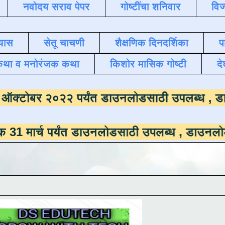
नवोदय सराव पेपर
गोष्टींचा शनिवार
विज
यास
सेतू चाचणी
शैक्षणिक दिनदर्शिका
प
कथा व मनोरंजक कथा
किशोर मासिक गोष्टी
दे
ाला
दिनांक ऑक्टोबर २०२२ पर्यंत डाउनलोडसाठी 
 पर्यंत डाउनलोडसाठी उपलब्ध ,
डाउनलोड करण्यासाठ