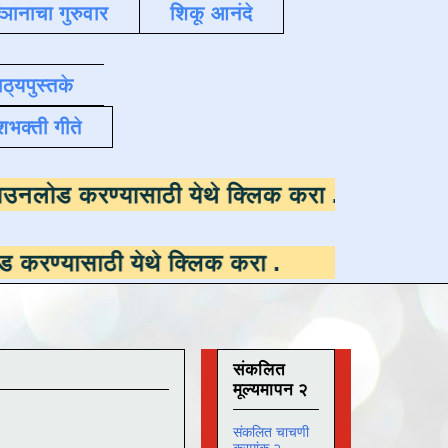
्ञानाचा गुरुवार
शिकू आनंदे
ाठ्यपुस्तके
शभक्ती गीते
उपलब्ध ,
डाउनलोड करण्यासाठी येथे क्लिक करा
.
ी येथे क्लिक करा
.
संकलित
मूल्यमापन २
संकलित चाचणी
क्रमांक २