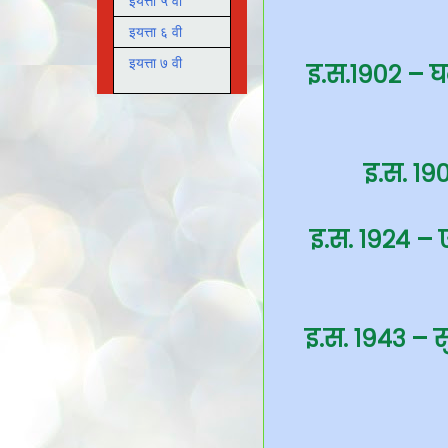
इयत्ता ५ वी
इयत्ता ६ वी
इयत्ता ७ वी
इ.स.१९०२ – घटन
इ.स. १९
इ.स. १९२४ – 
इ.स. १९४३ – सुभ