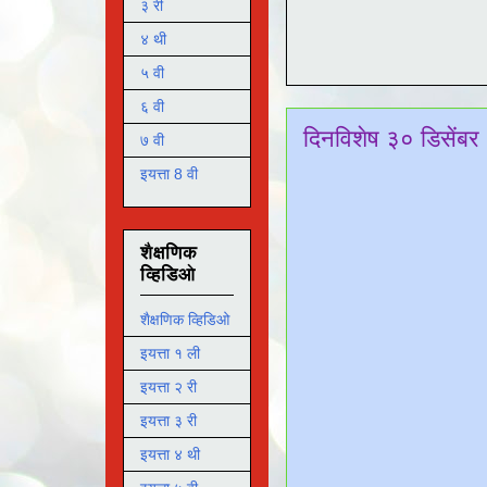
३ री
४ थी
५ वी
६ वी
दिनविशेष ३० डिसेंबर
७ वी
इयत्ता 8 वी
शैक्षणिक
व्हिडिओ
शैक्षणिक व्हिडिओ
इयत्ता १ ली
इयत्ता २ री
इयत्ता ३ री
इयत्ता ४ थी