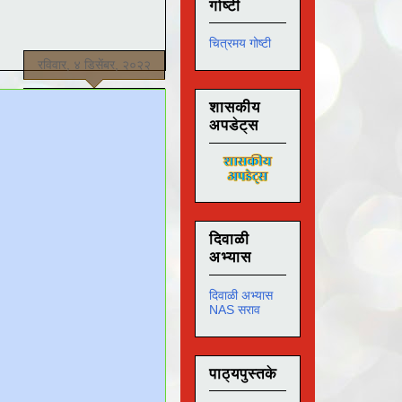
गोष्टी
चित्रमय गोष्टी
रविवार, ४ डिसेंबर, २०२२
शासकीय
अपडेट्स
दिवाळी
अभ्यास
दिवाळी अभ्यास
NAS सराव
पाठ्यपुस्तके