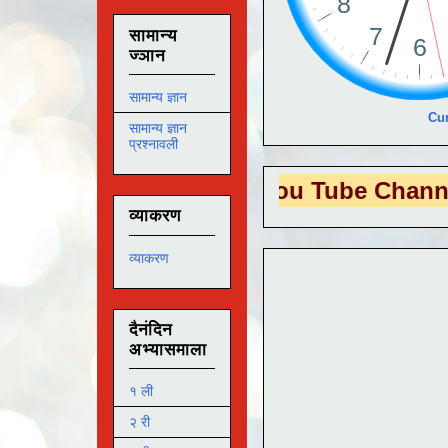
सामान्य
ज्ञान
सामान्य ज्ञान
Cur
सामान्य ज्ञान
प्रश्नावली
S EDUTECH
या You Tube Channel ला
भेट 
व्याकरण
व्याकरण
दैनंदिन
अभ्यासमाला
१ ली
२ री