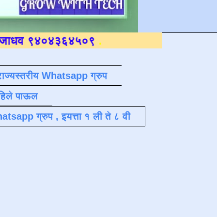
४०४३६४५०९
.
राज्यस्तरीय Whatsapp ग्रुप
पहिले पाऊल
atsapp ग्रुप , इयत्ता १ ली ते ८ वी